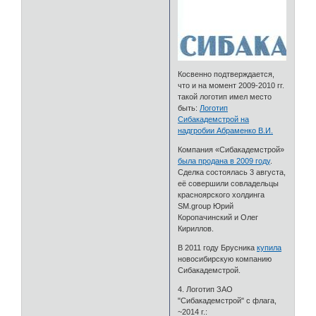
Косвенно подтверждается,
что и на момент 2009-2010 гг.
такой логотип имел место
быть:
Логотип
Сибакадемстрой на
надгробии Абраменко В.И.
Компания «Сибакадемстрой»
была продана в 2009 году
.
Сделка состоялась 3 августа,
её совершили совладельцы
красноярского холдинга
SM.group Юрий
Коропачинский и Олег
Кириллов.
В 2011 году Брусника
купила
новосибирскую компанию
Сибакадемстрой.
4. Логотип ЗАО
"Сибакадемстрой" с флага,
~2014 г.: