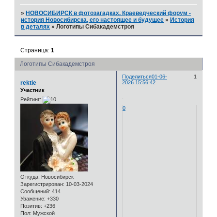
»
НОВОСИБИРСК в фотозагадках. Краеведческий форум -
история Новосибирска, его настоящее и будущее
»
История
в деталях
»
Логотипы Сибакадемстроя
Страница:
1
Логотипы Сибакадемстроя
Поделиться
01-06-
1
rektie
2026 15:56:42
Участник
.
Рейтинг:
0
Откуда:
Новосибирск
Зарегистрирован
: 10-03-2024
Сообщений:
414
Уважение:
+330
Позитив:
+236
Пол:
Мужской