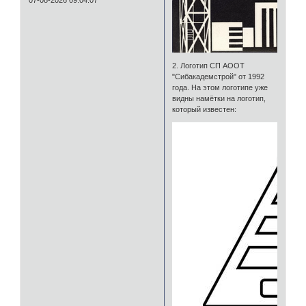
07-08-2026 09:04:07
2. Логотип СП АООТ
"Сибакадемстрой" от 1992
года. На этом логотипе уже
видны намётки на логотип,
который известен: