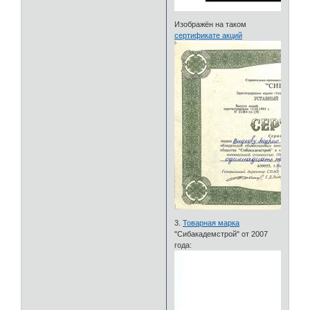
Изображён на таком
сертификате акций
3.
Товарная марка
"Сибакадемстрой" от 2007
года: