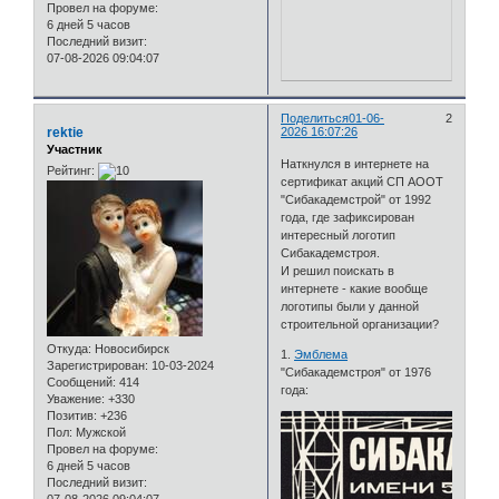
Провел на форуме:
6 дней 5 часов
Последний визит:
07-08-2026 09:04:07
Поделиться
01-06-
2
rektie
2026 16:07:26
Участник
Наткнулся в интернете на
Рейтинг:
сертификат акций СП АООТ
"Сибакадемстрой" от 1992
года, где зафиксирован
интересный логотип
Сибакадемстроя.
И решил поискать в
интернете - какие вообще
логотипы были у данной
строительной организации?
Откуда:
Новосибирск
1.
Эмблема
Зарегистрирован
: 10-03-2024
"Сибакадемстроя" от 1976
Сообщений:
414
года:
Уважение:
+330
Позитив:
+236
Пол:
Мужской
Провел на форуме:
6 дней 5 часов
Последний визит: