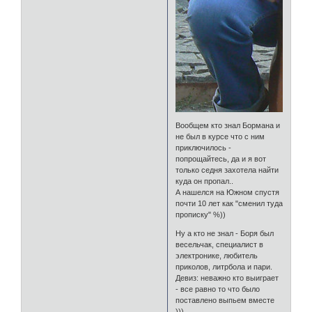
Вообщем кто знал Бормана и
не был в курсе что с ним
приключилось -
попрощайтесь, да и я вот
только седня захотела найти
куда он пропал..
А нашелся на Южном спустя
почти 10 лет как "сменил туда
прописку" %))
Ну а кто не знал - Боря был
весельчак, специалист в
электронике, любитель
приколов, литрбола и пари.
Девиз: неважно кто выиграет
- все равно то что было
поставлено выпьем вместе
)))