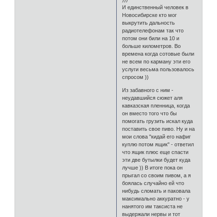
И единственный человек в
Новосибирске кто мог
выкрутить дальность
радиотелефонам так что
потом они били на 10 и
больше километров. Во
времена когда сотовые были
не всем по карману эти его
услуги весьма пользовалось
спросом ))
Из забавного с ним -
неудавшийся сюжет аля
кавказская пленница, когда
он вместо того что бы
помогать грузить искал куда
поставить свое пиво. Ну и на
мои слова "кидай его нафиг
куплю потом ящик" - ответил
что ящик плюс еще спасти
эти две бутылки будет куда
лучше )) В итоге пока он
прыгал со своим пивом, а я
боялась случайно ей что
нибудь сломать и паковала
максимально аккуратно - у
нанятого им таксиста не
выдержали нервы и тот