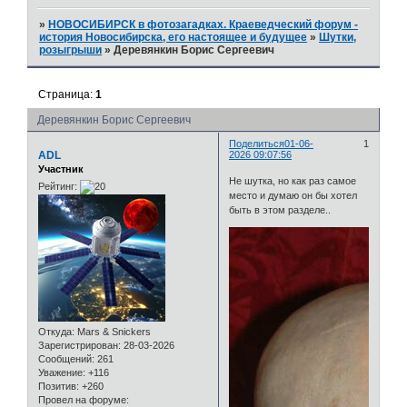
»
НОВОСИБИРСК в фотозагадках. Краеведческий форум -
история Новосибирска, его настоящее и будущее
»
Шутки,
розыгрыши
»
Деревянкин Борис Сергеевич
Страница:
1
Деревянкин Борис Сергеевич
Поделиться
01-06-
1
ADL
2026 09:07:56
Участник
Не шутка, но как раз самое
Рейтинг:
место и думаю он бы хотел
быть в этом разделе..
Откуда:
Mars & Snickers
Зарегистрирован
: 28-03-2026
Сообщений:
261
Уважение:
+116
Позитив:
+260
Провел на форуме: