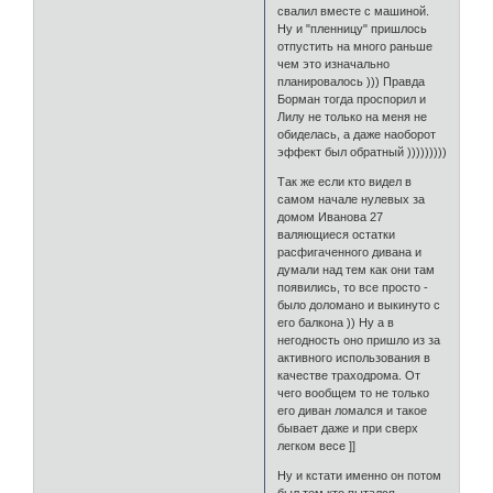
свалил вместе с машиной.
Ну и "пленницу" пришлось
отпустить на много раньше
чем это изначально
планировалось ))) Правда
Борман тогда проспорил и
Лилу не только на меня не
обиделась, а даже наоборот
эффект был обратный )))))))))
Так же если кто видел в
самом начале нулевых за
домом Иванова 27
валяющиеся остатки
расфигаченного дивана и
думали над тем как они там
появились, то все просто -
было доломано и выкинуто с
его балкона )) Ну а в
негодность оно пришло из за
активного использования в
качестве траходрома. От
чего вообщем то не только
его диван ломался и такое
бывает даже и при сверх
легком весе ]]
Ну и кстати именно он потом