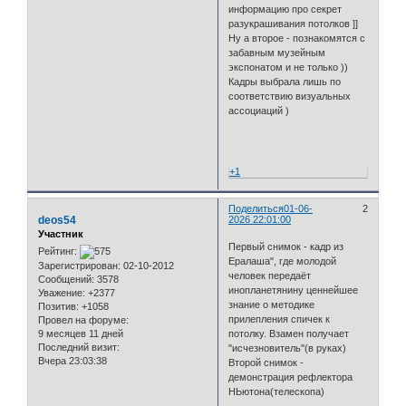
информацию про секрет
разукрашивания потолков ]]
Ну а второе - познакомятся с
забавным музейным
экспонатом и не только ))
Кадры выбрала лишь по
соответствию визуальных
ассоциаций )
⠀
⠀
+1
Поделиться
01-06-
2
deos54
2026 22:01:00
Участник
Первый снимок - кадр из
Рейтинг:
Ералаша", где молодой
Зарегистрирован
: 02-10-2012
человек передаёт
Сообщений:
3578
инопланетянину ценнейшее
Уважение:
+2377
знание о методике
Позитив:
+1058
прилепления спичек к
Провел на форуме:
потолку. Взамен получает
9 месяцев 11 дней
Последний визит:
"исчезновитель"(в руках)
Вчера 23:03:38
Второй снимок -
демонстрация рефлектора
НЬютона(телескопа)