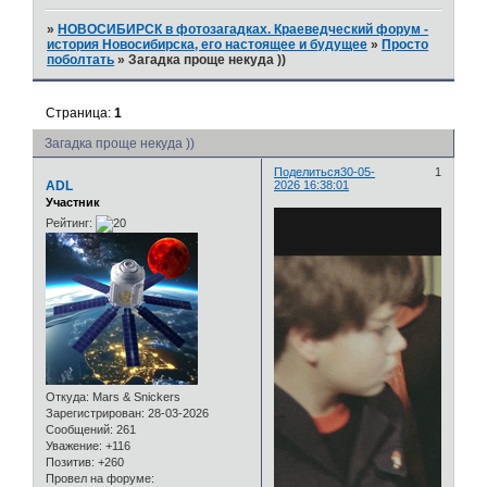
»
НОВОСИБИРСК в фотозагадках. Краеведческий форум -
история Новосибирска, его настоящее и будущее
»
Просто
поболтать
»
Загадка проще некуда ))
Страница:
1
Загадка проще некуда ))
Поделиться
30-05-
1
ADL
2026 16:38:01
Участник
Рейтинг:
Откуда:
Mars & Snickers
Зарегистрирован
: 28-03-2026
Сообщений:
261
Уважение:
+116
Позитив:
+260
Провел на форуме: