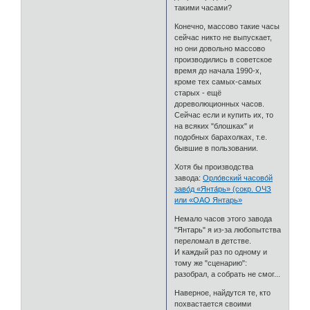
такими часами?
Конечно, массово такие часы
сейчас никто не выпускает,
но они довольно массово
производились в советское
время до начала 1990-х,
кроме тех самых-самых
старых - ещё
дореволюционных часов.
Сейчас если и купить их, то
на всяких "блошках" и
подобных барахолках, т.е.
бывшие в пользовании.
Хотя бы производства
завода:
Орло́вский часово́й
заво́д «Янта́рь» (сокр. ОЧЗ
или «ОАО Янтарь»
Немало часов этого завода
"Янтарь" я из-за любопытства
переломал в детстве.
И каждый раз по одному и
тому же "сценарию":
разобрал, а собрать не смог...
Наверное, найдутся те, кто
похвастается своими