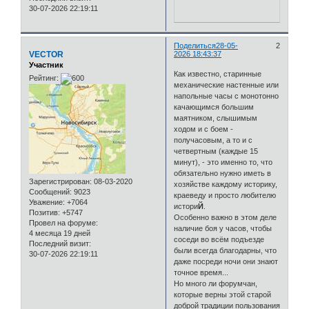
30-07-2026 22:19:11
Поделиться
28-05-
2
VECTOR
2026 18:43:37
Участник
Как известно, старинные
Рейтинг:
механические настенные или
напольные часы с монотонно
качающимся большим
маятником, слышимым
ходом и с боем -
получасовым, а то и с
четвертным (каждые 15
минут), - это именно то, что
обязательно нужно иметь в
Зарегистрирован
: 08-03-2020
хозяйстве каждому историку,
Сообщений:
9023
краеведу и просто любителю
Уважение:
+7064
истори
Й
.
Позитив:
+5747
Особенно важно в этом деле
Провел на форуме:
наличие боя у часов, чтобы
4 месяца 19 дней
соседи во всём подъезде
Последний визит:
были всегда благодарны, что
30-07-2026 22:19:11
даже посреди ночи они знают
точное время...
Но много ли форумчан,
которые верны этой старой
доброй традиции пользования