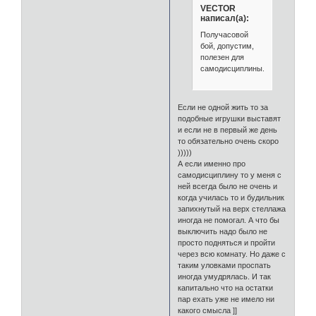
VECTOR
написал(а):
Получасовой
бой, допустим,
полезен для
самодисциплины.
Если не одной жить то за
подобные игрушки выставят
и если не в первый же день
то обязательно очень скоро
)))))
А если именно про
самодисциплину то у меня с
ней всегда было не очень и
когда училась то и будильник
запихнутый на верх стеллажа
иногда не помогал. А что бы
выключить надо было не
просто подняться и пройти
через всю комнату. Но даже с
таким уловками проспать
иногда умудрялась. И так
капитально что на остатки
пар ехать уже не имело ни
какого смысла ]]