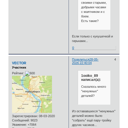
своими старыми,
добрыми часами
с маятником и с
боем.
Есть такие?
Если только с кукушечкой и
гирьками...
0
Поделиться
28-05-
4
VECTOR
2026 22:40:04
Участник
Рейтинг:
1ooiko_89
написал(а):
Сказалось много
"ненужных"
деталей?
Из остававшихся "ненужных"
деталей можно было
Зарегистрирован
: 08-03-2020
Сообщений:
9023
"собрать" ещё пару-тройку
Уважение:
+7064
других часиков...