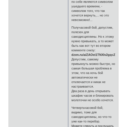
по себе являются символом
ушедшего времени, -
символом того, что так
хочется вернуть,... но это
невозможно!...
Получасовой бой, допустим,
полезен для
самодисциплины. Но к этому
нужно привыкать, а то может
быть как вот тут во втором
комменте снизу:
dzen.ru/a/ZAOei1TNXlv2gqcZ
Допустим, самому
привыкнуть можно быстро, но
самая большая проблема в
этом, что на ночь бой
автоматически не
отключается и никак не
настраивается.
Два раза в день открывать
шкафик часов и блокировать
молоточки не особо хочется.
Четвертьчасовой бой,
видимо, тоже для
самодисциплины, но что-то
уже как-то перебор.
Можете глянуть и послушать