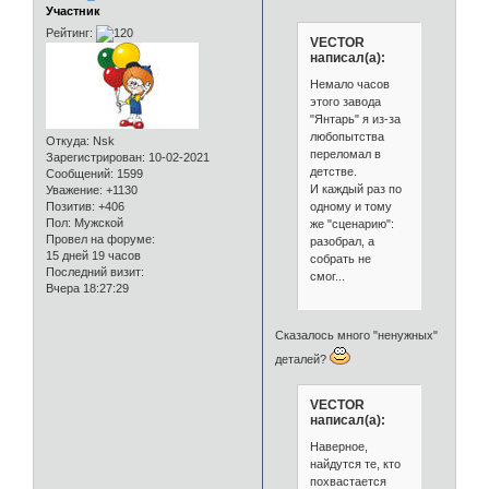
Участник
Рейтинг:
VECTOR
написал(а):
Немало часов
этого завода
"Янтарь" я из-за
любопытства
Откуда:
Nsk
переломал в
Зарегистрирован
: 10-02-2021
детстве.
Сообщений:
1599
И каждый раз по
Уважение:
+1130
одному и тому
Позитив:
+406
Пол:
Мужской
же "сценарию":
Провел на форуме:
разобрал, а
15 дней 19 часов
собрать не
Последний визит:
смог...
Вчера 18:27:29
Сказалось много "ненужных"
деталей?
VECTOR
написал(а):
Наверное,
найдутся те, кто
похвастается