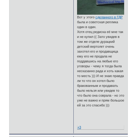
Вот у этого
сделанного в ГДР
была и советская реплика
один в один.
Хотя отец редиска её мне так
и не купил (( Зато увидев в
том же отделе дурацкий
детский вертолет очень
захотел его и продавщица
ему его не продала не
поддавшись на любые его
уговоры - чему я тогда была
несказанно рада и хоть какая
то месть ))) И не знаю правда
ли то что он хотел было
бракованным и продавать
было нельзя или увидев то
что было она соврала - но это
уже не важно и прям большое
ей за это спасибо )))
⠀
⠀
⠀
+3