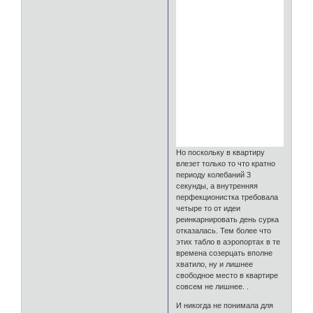
Но поскольку в квартиру
влезет только то что кратно
периоду колебаний 3
секунды, а внутренняя
перфекционистка требовала
четыре то от идеи
реинкарнировать день сурка
отказалась. Тем более что
этих табло в аэропортах в те
времена созерцать вполне
хватило, ну и лишнее
свободное место в квартире
совсем не лишнее. .
И никогда не понимала для