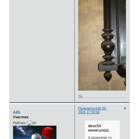
+1
Поделиться
30-05-
8
ADL
2026 17:59:56
Участник
Рейтинг:
deos54
написал(а):
А размером со