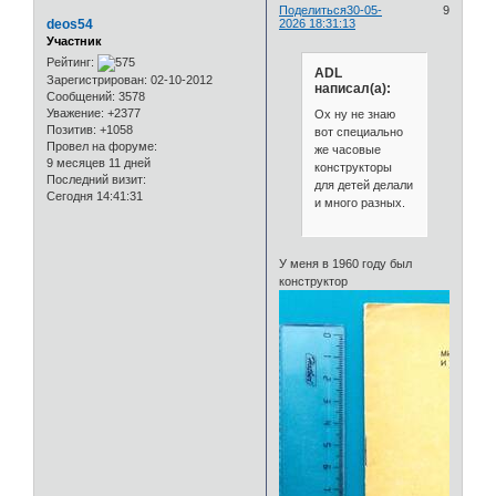
Поделиться
30-05-
9
deos54
2026 18:31:13
Участник
Рейтинг:
ADL
Зарегистрирован
: 02-10-2012
написал(а):
Сообщений:
3578
Уважение:
+2377
Ох ну не знаю
Позитив:
+1058
вот специально
Провел на форуме:
же часовые
9 месяцев 11 дней
конструкторы
Последний визит:
для детей делали
Сегодня 14:41:31
и много разных.
У меня в 1960 году был
конструктор