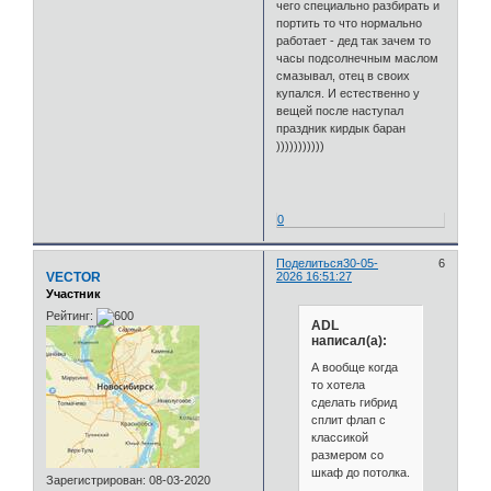
чего специально разбирать и
портить то что нормально
работает - дед так зачем то
часы подсолнечным маслом
смазывал, отец в своих
купался. И естественно у
вещей после наступал
праздник кирдык баран
)))))))))))
⠀
⠀
0
Поделиться
30-05-
6
VECTOR
2026 16:51:27
Участник
Рейтинг:
ADL
написал(а):
А вообще когда
то хотела
сделать гибрид
сплит флап с
классикой
размером со
шкаф до потолка.
Зарегистрирован
: 08-03-2020