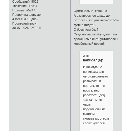
Сообщений:
9023
Уважение:
+7064
Позитив:
+5747
Оригинально, конечно.
Провел на форуме:
А размером со шкаф до
4 месяца 19 дней
потолка - это для чего? Чтобы
Последний визит:
лучше видеть?
30-07-2026 22:19:11
С боем или без?
Судя по масштабу идеи, там
должен был быть установлен
корабельный ревун!...
ADL
написал(а):
И никогда не
понимала для
чего специально
разбирать и
портить то что
нормально
работает - дед
так зачем то
часы
подсолнечным
маслом
смазывал, отец в
своих купался.