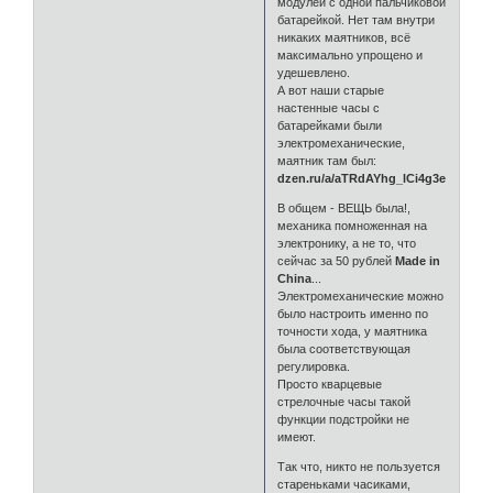
модулей с одной пальчиковой
батарейкой. Нет там внутри
никаких маятников, всё
максимально упрощено и
удешевлено.
А вот наши старые
настенные часы с
батарейками были
электромеханические,
маятник там был:
dzen.ru/a/aTRdAYhg_lCi4g3e
В общем - ВЕЩЬ была!,
механика помноженная на
электронику, а не то, что
сейчас за 50 рублей
Made in
China
...
Электромеханические можно
было настроить именно по
точности хода, у маятника
была соответствующая
регулировка.
Просто кварцевые
стрелочные часы такой
функции подстройки не
имеют.
Так что, никто не пользуется
стареньками часиками,