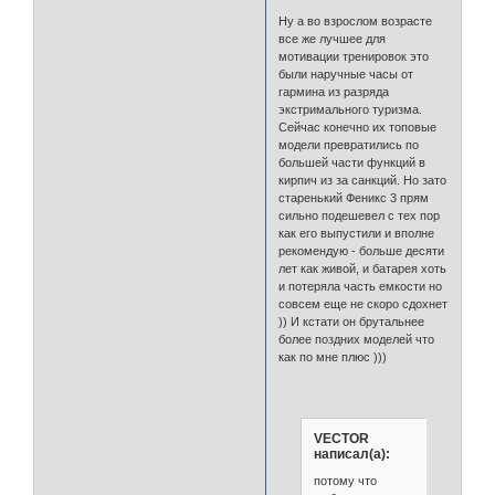
Ну а во взрослом возрасте
все же лучшее для
мотивации тренировок это
были наручные часы от
гармина из разряда
экстримального туризма.
Сейчас конечно их топовые
модели превратились по
большей части функций в
кирпич из за санкций. Но зато
старенький Феникс 3 прям
сильно подешевел с тех пор
как его выпустили и вполне
рекомендую - больше десяти
лет как живой, и батарея хоть
и потеряла часть емкости но
совсем еще не скоро сдохнет
)) И кстати он брутальнее
более поздних моделей что
как по мне плюс )))⠀
⠀
⠀
VECTOR
написал(а):
потому что