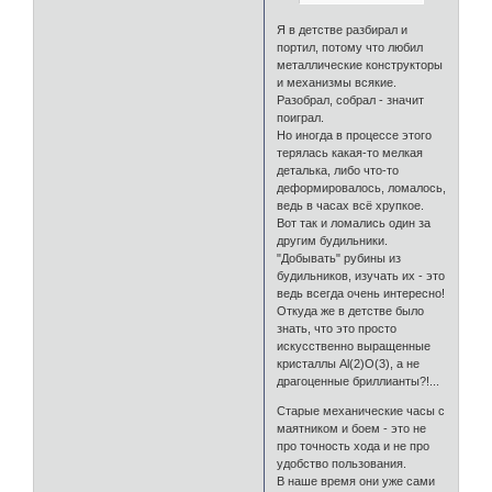
Я в детстве разбирал и
портил, потому что любил
металлические конструкторы
и механизмы всякие.
Разобрал, собрал - значит
поиграл.
Но иногда в процессе этого
терялась какая-то мелкая
деталька, либо что-то
деформировалось, ломалось,
ведь в часах всё хрупкое.
Вот так и ломались один за
другим будильники.
"Добывать" рубины из
будильников, изучать их - это
ведь всегда очень интересно!
Откуда же в детстве было
знать, что это просто
искусственно выращенные
кристаллы Al(2)O(3), а не
драгоценные бриллианты?!...
Старые механические часы с
маятником и боем - это не
про точность хода и не про
удобство пользования.
В наше время они уже сами