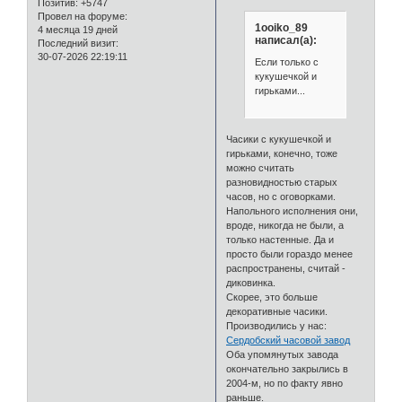
Позитив:
+5747
Провел на форуме:
1ooiko_89
4 месяца 19 дней
написал(а):
Последний визит:
30-07-2026 22:19:11
Если только с
кукушечкой и
гирьками...
Часики с кукушечкой и
гирьками, конечно, тоже
можно считать
разновидностью старых
часов, но с оговорками.
Напольного исполнения они,
вроде, никогда не были, а
только настенные. Да и
просто были гораздо менее
распространены, считай -
диковинка.
Скорее, это больше
декоративные часики.
Производились у нас:
Сердобский часовой завод
Оба упомянутых завода
окончательно закрылись в
2004-м, но по факту явно
раньше.