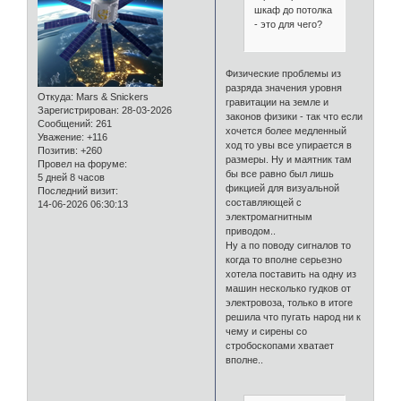
шкаф до потолка
- это для чего?
Физические проблемы из
разряда значения уровня
Откуда:
Mars & Snickers
гравитации на земле и
Зарегистрирован
: 28-03-2026
законов физики - так что если
Сообщений:
261
хочется более медленный
Уважение:
+116
ход то увы все упирается в
Позитив:
+260
размеры. Ну и маятник там
Провел на форуме:
бы все равно был лишь
5 дней 8 часов
фикцией для визуальной
Последний визит:
составляющей с
14-06-2026 06:30:13
электромагнитным
приводом..
Ну а по поводу сигналов то
когда то вполне серьезно
хотела поставить на одну из
машин несколько гудков от
электровоза, только в итоге
решила что пугать народ ни к
чему и сирены со
стробоскопами хватает
вполне..
⠀