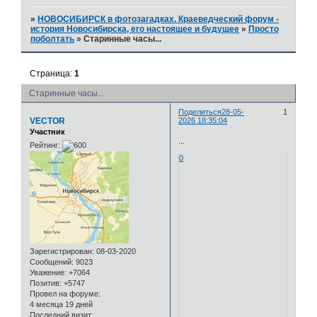
»
НОВОСИБИРСК в фотозагадках. Краеведческий форум -
история Новосибирска, его настоящее и будущее
»
Просто
поболтать
»
Старинные часы...
Страница:
1
Старинные часы...
Поделиться
28-05-
1
VECTOR
2026 18:35:04
Участник
...
Рейтинг:
0
Зарегистрирован
: 08-03-2020
Сообщений:
9023
Уважение:
+7064
Позитив:
+5747
Провел на форуме:
4 месяца 19 дней
Последний визит: