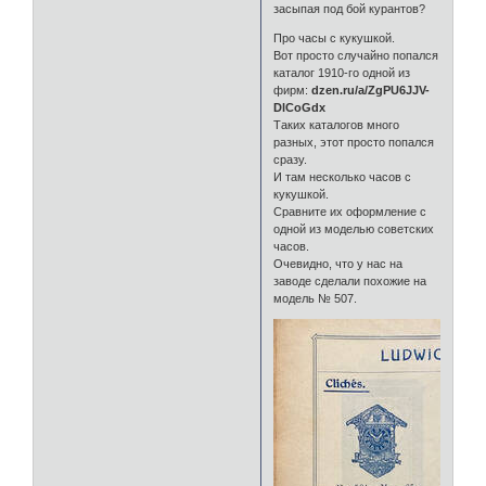
засыпая под бой курантов?
Про часы с кукушкой.
Вот просто случайно попался
каталог 1910-го одной из
фирм:
dzen.ru/a/ZgPU6JJV-
DlCoGdx
Таких каталогов много
разных, этот просто попался
сразу.
И там несколько часов с
кукушкой.
Сравните их оформление с
одной из моделью советских
часов.
Очевидно, что у нас на
заводе сделали похожие на
модель № 507.