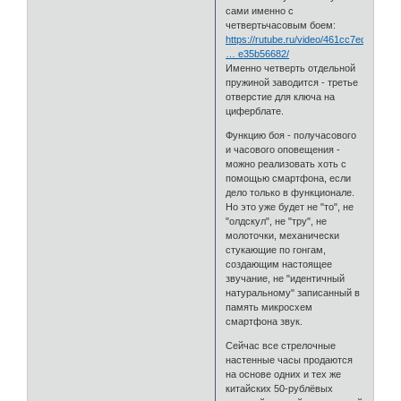
сами именно с
четвертьчасовым боем:
https://rutube.ru/video/461cc7ed1f8e14
… e35b56682/
Именно четверть отдельной
пружиной заводится - третье
отверстие для ключа на
циферблате.
Функцию боя - получасового
и часового оповещения -
можно реализовать хоть с
помощью смартфона, если
дело только в функционале.
Но это уже будет не "то", не
"олдскул", не "тру", не
молоточки, механически
стукающие по гонгам,
создающим настоящее
звучание, не "идентичный
натуральному" записанный в
память микросхем
смартфона звук.
Сейчас все стрелочные
настенные часы продаются
на основе одних и тех же
китайских 50-рублёвых