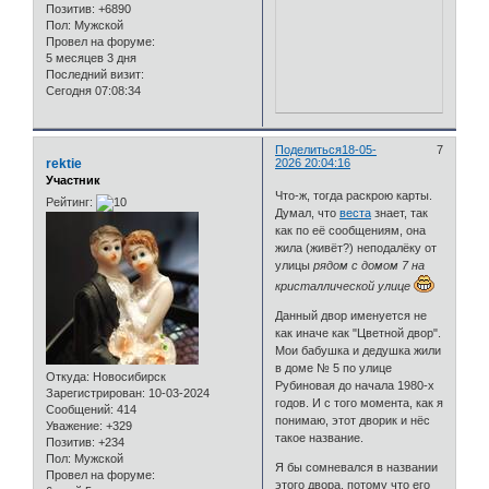
Позитив:
+6890
Пол:
Мужской
Провел на форуме:
5 месяцев 3 дня
Последний визит:
Сегодня 07:08:34
Поделиться
18-05-
7
rektie
2026 20:04:16
Участник
Что-ж, тогда раскрою карты.
Рейтинг:
Думал, что
веста
знает, так
как по её сообщениям, она
жила (живёт?) неподалёку от
улицы
рядом с домом 7 на
кристаллической улице
Данный двор именуется не
как иначе как "Цветной двор".
Мои бабушка и дедушка жили
в доме № 5 по улице
Откуда:
Новосибирск
Рубиновая до начала 1980-х
Зарегистрирован
: 10-03-2024
годов. И с того момента, как я
Сообщений:
414
понимаю, этот дворик и нёс
Уважение:
+329
такое название.
Позитив:
+234
Пол:
Мужской
Я бы сомневался в названии
Провел на форуме:
этого двора, потому что его