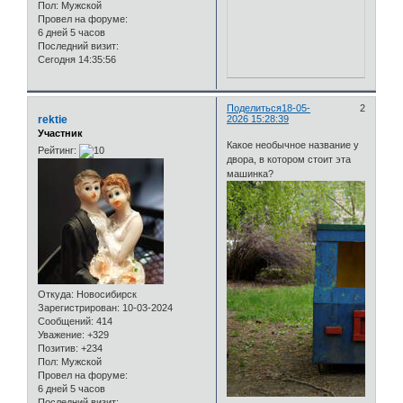
Пол:
Мужской
Провел на форуме:
6 дней 5 часов
Последний визит:
Сегодня 14:35:56
Поделиться
18-05-
2
rektie
2026 15:28:39
Участник
Какое необычное название у
Рейтинг:
двора, в котором стоит эта
машинка?
Откуда:
Новосибирск
Зарегистрирован
: 10-03-2024
Сообщений:
414
Уважение:
+329
Позитив:
+234
Пол:
Мужской
Провел на форуме:
6 дней 5 часов
Последний визит: