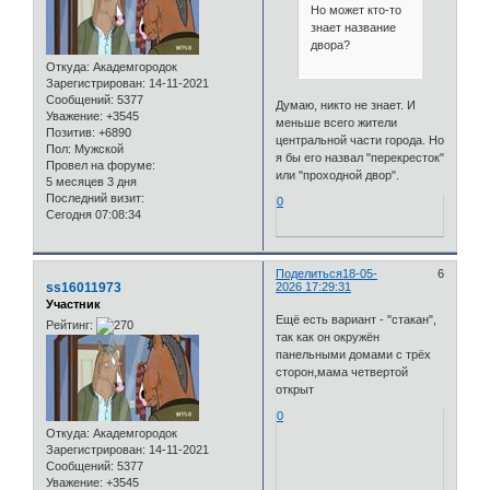
Но может кто-то
знает название
двора?
Откуда:
Академгородок
Зарегистрирован
: 14-11-2021
Сообщений:
5377
Думаю, никто не знает. И
Уважение:
+3545
меньше всего жители
Позитив:
+6890
центральной части города. Но
Пол:
Мужской
я бы его назвал "перекресток"
Провел на форуме:
или "проходной двор".
5 месяцев 3 дня
Последний визит:
0
Сегодня 07:08:34
Поделиться
18-05-
6
ss16011973
2026 17:29:31
Участник
Ещё есть вариант - "стакан",
Рейтинг:
так как он окружён
панельными домами с трёх
сторон,мама четвертой
открыт
0
Откуда:
Академгородок
Зарегистрирован
: 14-11-2021
Сообщений:
5377
Уважение:
+3545