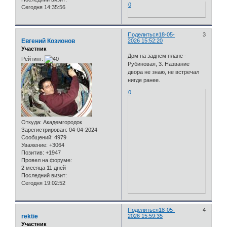
0
Сегодня 14:35:56
Поделиться
18-05-
3
Евгений Козионов
2026 15:52:20
Участник
Дом на заднем плане -
Рейтинг:
Рубиновая, 3. Название
двора не знаю, не встречал
нигде ранее.
0
Откуда:
Академгородок
Зарегистрирован
: 04-04-2024
Сообщений:
4979
Уважение:
+3064
Позитив:
+1947
Провел на форуме:
2 месяца 11 дней
Последний визит:
Сегодня 19:02:52
Поделиться
18-05-
4
rektie
2026 15:59:35
Участник