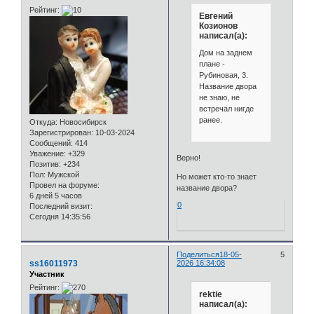
Рейтинг:
Евгений
Козионов
написал(а):
Дом на заднем
плане -
Рубиновая, 3.
Название двора
не знаю, не
встречал нигде
ранее.
Откуда:
Новосибирск
Зарегистрирован
: 10-03-2024
Сообщений:
414
Уважение:
+329
Верно!
Позитив:
+234
Пол:
Мужской
Но может кто-то знает
Провел на форуме:
название двора?
6 дней 5 часов
0
Последний визит:
Сегодня 14:35:56
Поделиться
18-05-
5
ss16011973
2026 16:34:08
Участник
Рейтинг:
rektie
написал(а):