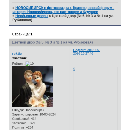
»
НОВОСИБИРСК в фотозагадках. Краеведческий форум -
история Новосибирска, его настоящее и будущее
»
Необычные дворы
»
Цветной двор (№ 5, № 3 и № 1 на ул.
Рубиновая)
Страница:
1
Цветной двор (№ 5, № 3 и № 1 на ул. Рубиновая)
Поделиться
18-05-
1
rektie
2026 15:27:46
Участник
.
Рейтинг:
0
Откуда:
Новосибирск
Зарегистрирован
: 10-03-2024
Сообщений:
414
Уважение:
+329
Позитив:
+234