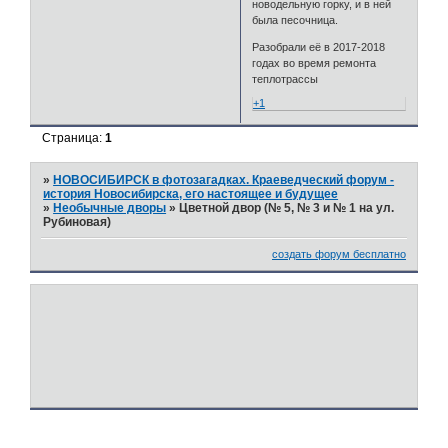
новодельную горку, и в ней
была песочница.
Разобрали её в 2017-2018
годах во время ремонта
теплотрассы
+1
Страница:
1
»
НОВОСИБИРСК в фотозагадках. Краеведческий форум -
история Новосибирска, его настоящее и будущее
»
Необычные дворы
»
Цветной двор (№ 5, № 3 и № 1 на ул.
Рубиновая)
создать форум бесплатно