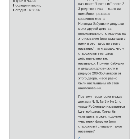
6 дней 5 часов
называют “Цветным” всего 2–
Последний визит:
3 родственника — мало ли,
Сегодня 14:35:56
семейное прозвище
красивого места.
Но когда бабушки и дедушки
моих друзей детства
положительно откликались на
это название (или даже шли с
нами в этот двор по этому
названию), то я думаю, что у
старожилов этот двор
действительно так
назывался. Причём бабушки
и дедушки друзей жили в
радиусе 200-350 метров от
этого двора, и всё равно
были наслышаны об этом
наименовании.
Поэтому территория между
домами № 5, № 3 и № 1 по
улице Рубиновая называется
Цветной двор. Хотел бы
услышать, может, и другие
участники форума (или
старожилы) слышали такое
название?
0