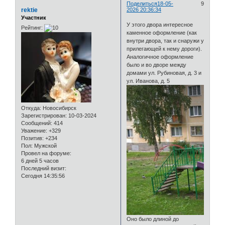
Поделиться
18-05-
9
rektie
2026 20:36:34
Участник
У этого двора интересное
Рейтинг:
каменное оформление (как
внутри двора, так и снаружи у
прилегающей к нему дороги).
Аналогичное оформление
было и во дворе между
домами ул. Рубиновая, д. 3 и
ул. Иванова, д. 5
Откуда:
Новосибирск
Зарегистрирован
: 10-03-2024
Сообщений:
414
Уважение:
+329
Позитив:
+234
Пол:
Мужской
Провел на форуме:
6 дней 5 часов
Последний визит:
Сегодня 14:35:56
Оно было длиной до