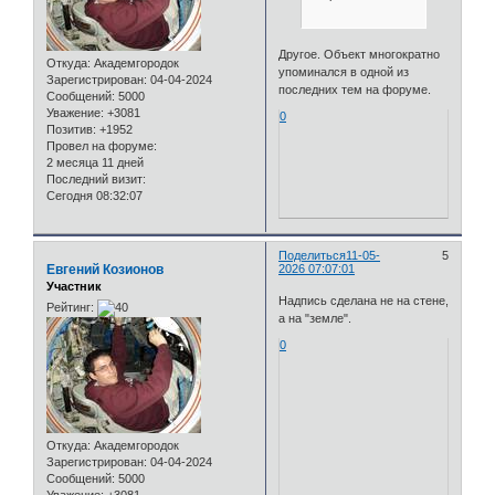
Другое. Объект многократно
Откуда:
Академгородок
упоминался в одной из
Зарегистрирован
: 04-04-2024
последних тем на форуме.
Сообщений:
5000
Уважение:
+3081
0
Позитив:
+1952
Провел на форуме:
2 месяца 11 дней
Последний визит:
Сегодня 08:32:07
Поделиться
11-05-
5
Евгений Козионов
2026 07:07:01
Участник
Надпись сделана не на стене,
Рейтинг:
а на "земле".
0
Откуда:
Академгородок
Зарегистрирован
: 04-04-2024
Сообщений:
5000