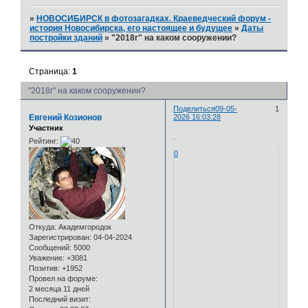
»
НОВОСИБИРСК в фотозагадках. Краеведческий форум -
история Новосибирска, его настоящее и будущее
»
Даты
постройки зданий
»
"2018г" на каком сооружении?
Страница:
1
"2018г" на каком сооружении?
Поделиться
09-05-
1
Евгений Козионов
2026 16:03:28
Участник
.
Рейтинг:
0
Откуда:
Академгородок
Зарегистрирован
: 04-04-2024
Сообщений:
5000
Уважение:
+3081
Позитив:
+1952
Провел на форуме:
2 месяца 11 дней
Последний визит: