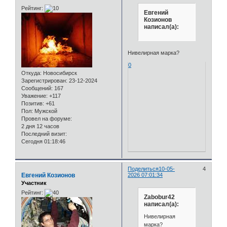
Рейтинг:
Евгений
Козионов
написал(а):
Нивелирная марка?
0
Откуда:
Новосибирск
Зарегистрирован
: 23-12-2024
Сообщений:
167
Уважение:
+117
Позитив:
+61
Пол:
Мужской
Провел на форуме:
2 дня 12 часов
Последний визит:
Сегодня 01:18:46
Поделиться
10-05-
4
Евгений Козионов
2026 07:01:34
Участник
Рейтинг:
Zabobur42
написал(а):
Нивелирная
марка?