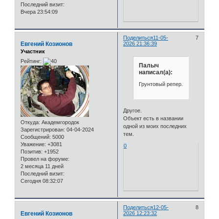
Последний визит:
Вчера 23:54:09
Поделиться
11-05-
7
Евгений Козионов
2026 21:36:39
Участник
Рейтинг:
Палыч
написал(а):
Грунтовый репер.
Другое.
Объект есть в названии
Откуда:
Академгородок
одной из моих последних
Зарегистрирован
: 04-04-2024
тем.
Сообщений:
5000
Уважение:
+3081
0
Позитив:
+1952
Провел на форуме:
2 месяца 11 дней
Последний визит:
Сегодня 08:32:07
Поделиться
12-05-
8
Евгений Козионов
2026 12:23:32