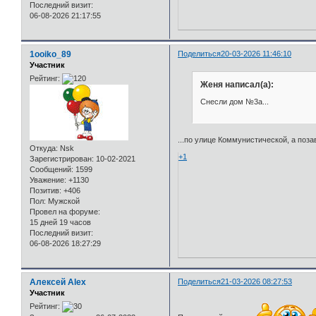
Последний визит:
06-08-2026 21:17:55
1ooiko_89
Поделиться
20-03-2026 11:46:10
Участник
Рейтинг:
Женя написал(а):
Снесли дом №3а...
...по улице Коммунистической, а поз
Откуда:
Nsk
+1
Зарегистрирован
: 10-02-2021
Сообщений:
1599
Уважение:
+1130
Позитив:
+406
Пол:
Мужской
Провел на форуме:
15 дней 19 часов
Последний визит:
06-08-2026 18:27:29
Алексей Alex
Поделиться
21-03-2026 08:27:53
Участник
Рейтинг: