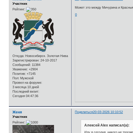
Участник
Может это между Мичурина и Красным
Рейтинг:
0
Откуда:
Новосибирск. Золотая Нива
Зарегистрирован
: 24-10-2017
Сообщений:
11384
Уважение:
+2904
Позитив:
+7145
Пол:
Мужской
Провел на форуме:
3 месяца 10 дней
Последний визит:
Сегодня 04:47:36
Женя
Поделиться
20-03-2026 10:10:52
Участник
Рейтинг:
Алексей Alex написал(а):
Иду я сегодня, никого не трогаю,