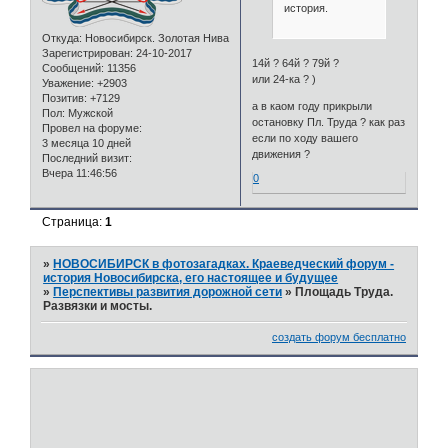
история.
Откуда:
Новосибирск. Золотая Нива
Зарегистрирован
: 24-10-2017
14й ? 64й ? 79й ?
Сообщений:
11356
или 24-ка ? )
Уважение:
+2903
Позитив:
+7129
а в каом году прикрыли
Пол:
Мужской
остановку Пл. Труда ? как раз
Провел на форуме:
если по ходу вашего
3 месяца 10 дней
движения ?
Последний визит:
Вчера 11:46:56
0
Страница:
1
»
НОВОСИБИРСК в фотозагадках. Краеведческий форум -
история Новосибирска, его настоящее и будущее
»
Перспективы развития дорожной сети
»
Площадь Труда.
Развязки и мосты.
создать форум бесплатно