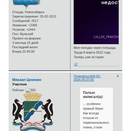
Откуда:
Новосибирск
Зарегистрирован
: 25-02-2013
Сообщений:
2517
Уважение:
+2366
Позитив:
+2444
Пол:
Мужской
Провел на форуме:
2 месяца 15 дней
Последний визит:
Моя поездка через площадь
Вчера 22:45:00
Труда 8 марта 2012 года.
Теперь уже история.
+2
Поделиться
04-02-
6
Михаил Цененко
2026 05:37:05
Участник
Рейтинг:
Палыч
написал(а):
... особенно
правый берег.
Как всегда
отошли от
первоначального
плана, стали