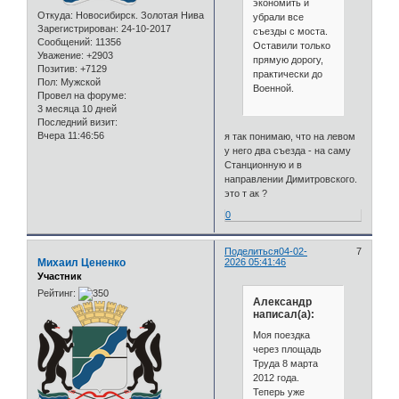
экономить и
Откуда:
Новосибирск. Золотая Нива
убрали все
Зарегистрирован
: 24-10-2017
съезды с моста.
Сообщений:
11356
Оставили только
Уважение:
+2903
прямую дорогу,
Позитив:
+7129
практически до
Пол:
Мужской
Военной.
Провел на форуме:
3 месяца 10 дней
Последний визит:
Вчера 11:46:56
я так понимаю, что на левом
у него два съезда - на саму
Станционную и в
направлении Димитровского.
это т ак ?
0
Поделиться
04-02-
7
Михаил Цененко
2026 05:41:46
Участник
Рейтинг:
Александр
написал(а):
Моя поездка
через площадь
Труда 8 марта
2012 года.
Теперь уже