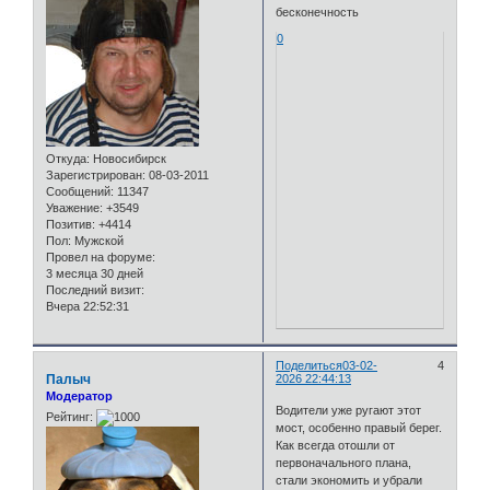
бесконечность
0
Откуда:
Новосибирск
Зарегистрирован
: 08-03-2011
Сообщений:
11347
Уважение:
+3549
Позитив:
+4414
Пол:
Мужской
Провел на форуме:
3 месяца 30 дней
Последний визит:
Вчера 22:52:31
Поделиться
03-02-
4
Палыч
2026 22:44:13
Модератор
Водители уже ругают этот
Рейтинг:
мост, особенно правый берег.
Как всегда отошли от
первоначального плана,
стали экономить и убрали