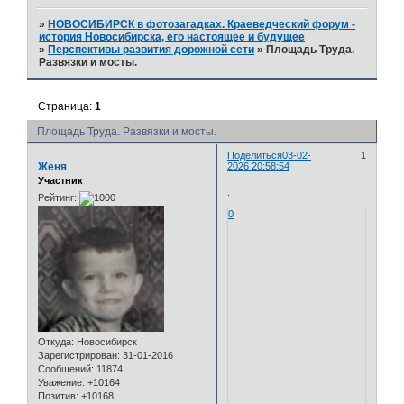
»
НОВОСИБИРСК в фотозагадках. Краеведческий форум -
история Новосибирска, его настоящее и будущее
»
Перспективы развития дорожной сети
»
Площадь Труда.
Развязки и мосты.
Страница:
1
Площадь Труда. Развязки и мосты.
Поделиться
03-02-
1
Женя
2026 20:58:54
Участник
.
Рейтинг:
0
Откуда:
Новосибирск
Зарегистрирован
: 31-01-2016
Сообщений:
11874
Уважение:
+10164
Позитив:
+10168