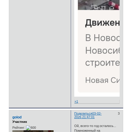
+1
Поделиться
03-02-
3
golod
2026 21:47:01
Участник
Ой, всего-то год осталось...
Рейтинг:
Помноженный на