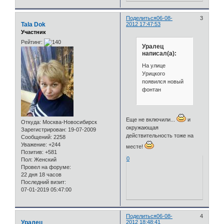
Поделиться
06-08-
3
Tala Dok
2012 17:47:53
Участник
Рейтинг:
Уралец
написал(а):
На улице
Урицкого
появился новый
фонтан
Еще не включили...
и
Откуда:
Москва-Новосибирск
окружающая
Зарегистрирован
: 19-07-2009
действительность тоже на
Сообщений:
2258
Уважение:
+244
месте!
Позитив:
+581
0
Пол:
Женский
Провел на форуме:
22 дня 18 часов
Последний визит:
07-01-2019 05:47:00
Поделиться
06-08-
4
Уралец
2012 18:48:41