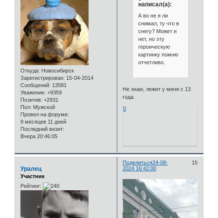
написал(а):
А во не я ли
снимал, ту что в
снегу? Может и
нет, но эту
героическую
картинку помню
отчетливо.
Откуда:
Новосибирск
Зарегистрирован
: 15-04-2014
Сообщений:
13581
Не знаю, лежит у меня с 13
Уважение:
+9359
года.
Позитив:
+2931
Пол:
Мужской
0
Провел на форуме:
9 месяцев 11 дней
Последний визит:
Вчера 20:46:05
Поделиться
24-08-
15
Уралец
2024 16:42:00
Участник
Рейтинг: