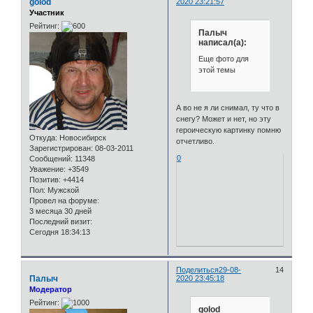
golod
2020 23:21:57
Участник
Рейтинг:
Палыч
написал(а):
Еще фото для
этой темы
А во не я ли снимал, ту что в
снегу? Может и нет, но эту
героическую картинку помню
Откуда:
Новосибирск
отчетливо.
Зарегистрирован
: 08-03-2011
0
Сообщений:
11348
Уважение:
+3549
Позитив:
+4414
Пол:
Мужской
Провел на форуме:
3 месяца 30 дней
Последний визит:
Сегодня 18:34:13
Поделиться
29-08-
14
Палыч
2020 23:45:18
Модератор
Рейтинг:
golod