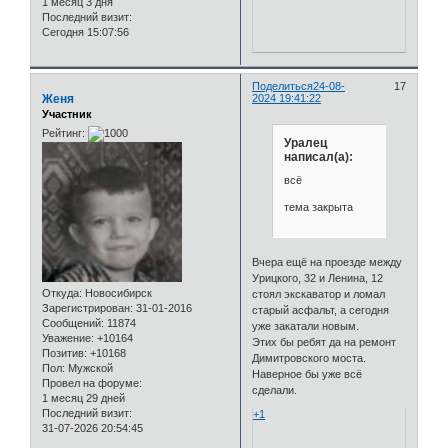
1 месяц 3 дня
Последний визит:
Сегодня 15:07:56
Поделиться
24-08-
17
Женя
2024 19:41:22
Участник
Рейтинг:
Уралец
написал(а):
всё
тема закрыта
Вчера ещё на проезде между
Урицкого, 32 и Ленина, 12
Откуда:
Новосибирск
стоял экскаватор и ломал
Зарегистрирован
: 31-01-2016
старый асфальт, а сегодня
Сообщений:
11874
уже закатали новым.
Уважение:
+10164
Этих бы ребят да на ремонт
Позитив:
+10168
Димитровского моста.
Пол:
Мужской
Наверное бы уже всё
Провел на форуме:
сделали.
1 месяц 29 дней
Последний визит:
+1
31-07-2026 20:54:45