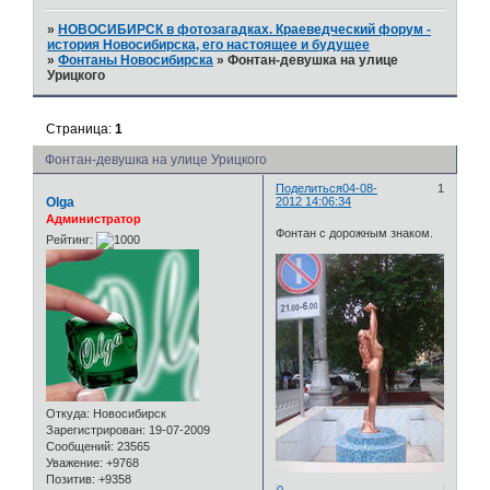
»
НОВОСИБИРСК в фотозагадках. Краеведческий форум -
история Новосибирска, его настоящее и будущее
»
Фонтаны Новосибирска
»
Фонтан-девушка на улице
Урицкого
Страница:
1
Фонтан-девушка на улице Урицкого
Поделиться
04-08-
1
Olga
2012 14:06:34
Администратор
Фонтан с дорожным знаком.
Рейтинг:
Откуда:
Новосибирск
Зарегистрирован
: 19-07-2009
Сообщений:
23565
Уважение:
+9768
Позитив:
+9358