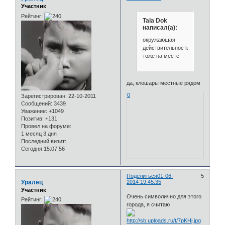
Участник
Рейтинг:
Tala Dok
написал(а):
окружающая
действительность
тоже на месте
да, клошары местные рядом
0
Зарегистрирован
: 22-10-2011
Сообщений:
3439
Уважение:
+1049
Позитив:
+131
Провел на форуме:
1 месяц 3 дня
Последний визит:
Сегодня 15:07:56
Поделиться
01-06-
5
Уралец
2014 19:45:35
Участник
Очень символично для этого
Рейтинг:
города, я считаю