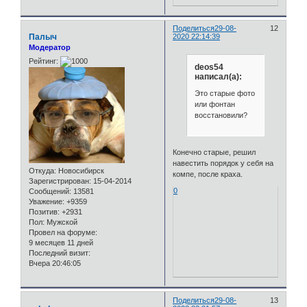
Поделиться
29-08-
12
Палыч
2020 22:14:39
Модератор
Рейтинг:
deos54
написал(а):
Это старые фото
или фонтан
восстановили?
Конечно старые, решил
навестить порядок у себя на
Откуда:
Новосибирск
компе, после краха.
Зарегистрирован
: 15-04-2014
0
Сообщений:
13581
Уважение:
+9359
Позитив:
+2931
Пол:
Мужской
Провел на форуме:
9 месяцев 11 дней
Последний визит:
Вчера 20:46:05
Поделиться
29-08-
13