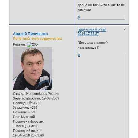
Давно он так? А то я как-то не
замечал
0
Поделиться
02-06-
7
Андрей Пилипенко
2014 17:33:27
Почётный член содружества
"Девушка в ванне"-
Рейтинг:
называлась?)
0
Откуда:
Новосибирск,Россия
Зарегистрирован
: 19-07-2009
Сообщений:
3392
Уважение:
+755
Позитив:
+829
Пол:
Мужской
Провел на форуме:
1 месяц 21 день
Последний визит:
11-04-2018 23:03:48