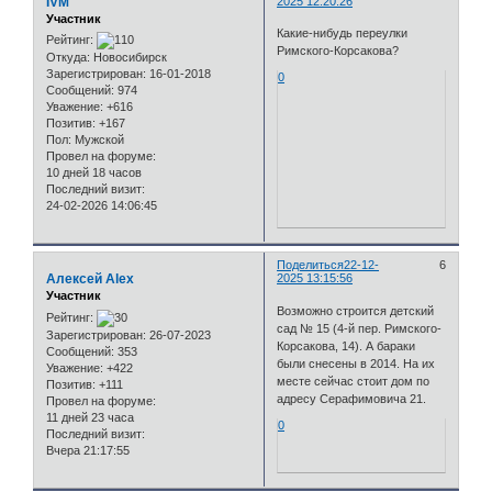
IVM
2025 12:20:26
Участник
Какие-нибудь переулки
Рейтинг:
Римского-Корсакова?
Откуда:
Новосибирск
Зарегистрирован
: 16-01-2018
0
Сообщений:
974
Уважение:
+616
Позитив:
+167
Пол:
Мужской
Провел на форуме:
10 дней 18 часов
Последний визит:
24-02-2026 14:06:45
Поделиться
22-12-
6
Алексей Alex
2025 13:15:56
Участник
Возможно строится детский
Рейтинг:
сад № 15 (4-й пер. Римского-
Зарегистрирован
: 26-07-2023
Корсакова, 14). А бараки
Сообщений:
353
были снесены в 2014. На их
Уважение:
+422
месте сейчас стоит дом по
Позитив:
+111
адресу Серафимовича 21.
Провел на форуме:
11 дней 23 часа
0
Последний визит:
Вчера 21:17:55