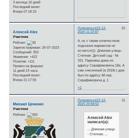
3 месяца 10 дней
Последний визит:
Вчера 07:18:10
Поделиться
23-12-
10
Алексей Alex
2025 11:22:07
Участник
А, ну с таким количеством
Рейтинг:
подсказок вариантов не
Зарегистрирован
: 26-07-2023
остается))). Длинная улица -
Сообщений:
353
Степная. Детский сад - №
Уважение:
+422
331. Парковка дома по
Позитив:
+111
адресу Серафимовича 18а. А
Провел на форуме:
сам снесенный (в 2018г.) дом
11 дней 23 часа
Последний визит:
был по адресу 4й пер.
Вчера 21:17:55
Серафимовича д. 1.
+1
Поделиться
23-12-
11
Михаил Цененко
2025 23:58:52
Участник
Рейтинг:
Алексей Alex
написал(а):
... Длинная улица
- Степная. ...