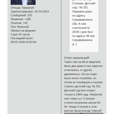
Степная. Детский
сад - № 331.
Откуда:
Германия
Парковка дома
Зарегистрирован
: 30-10-2014
Сообщений:
370
по адресу
Уважение:
+185
Серафимовича
Позитив:
+43
18а. А сам
Пол:
Мужской
снесенный (в
Провел на форуме:
2018г.) дом был
4 дня 16 часов
по адресу 4й пер.
Последний визит:
Серафимовича
09-02-2026 04:54:04
д. 1.
Ответ правильный!
Таких там на 68-м квартале
было два дома и они заметно
отличались от других
деревянных. На пустыре
было много погребов, но
потом их поубирали и начали
строить детский сад № 331
Детский сад был открыт
только в 1965 году. Напротив
него через ул. Степную
стояла начальная школа №
94. Улица Степная в этих
местах была всегда "убитой"