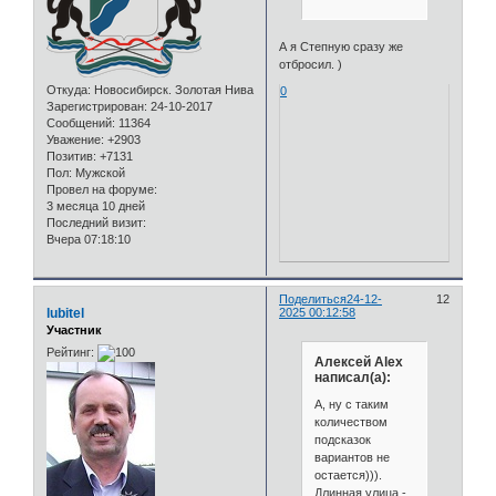
А я Степную сразу же
отбросил. )
Откуда:
Новосибирск. Золотая Нива
0
Зарегистрирован
: 24-10-2017
Сообщений:
11364
Уважение:
+2903
Позитив:
+7131
Пол:
Мужской
Провел на форуме:
3 месяца 10 дней
Последний визит:
Вчера 07:18:10
Поделиться
24-12-
12
lubitel
2025 00:12:58
Участник
Рейтинг:
Алексей Alex
написал(а):
А, ну с таким
количеством
подсказок
вариантов не
остается))).
Длинная улица -