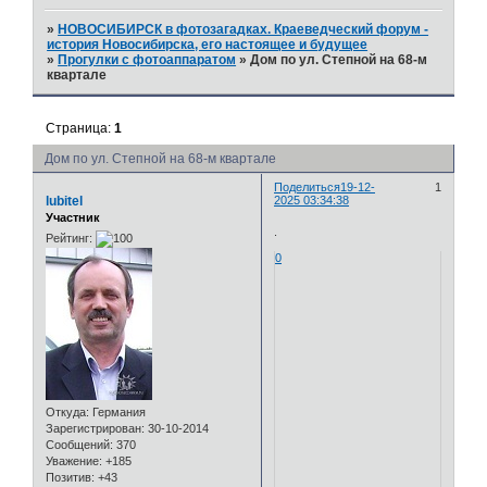
»
НОВОСИБИРСК в фотозагадках. Краеведческий форум -
история Новосибирска, его настоящее и будущее
»
Прогулки с фотоаппаратом
»
Дом по ул. Степной на 68-м
квартале
Страница:
1
Дом по ул. Степной на 68-м квартале
Поделиться
19-12-
1
lubitel
2025 03:34:38
Участник
.
Рейтинг:
0
Откуда:
Германия
Зарегистрирован
: 30-10-2014
Сообщений:
370
Уважение:
+185
Позитив:
+43