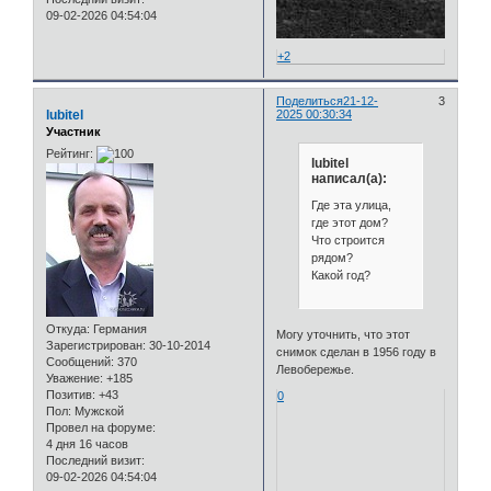
09-02-2026 04:54:04
+2
Поделиться
21-12-
3
lubitel
2025 00:30:34
Участник
Рейтинг:
lubitel
написал(а):
Где эта улица,
где этот дом?
Что строится
рядом?
Какой год?
Откуда:
Германия
Могу уточнить, что этот
Зарегистрирован
: 30-10-2014
снимок сделан в 1956 году в
Сообщений:
370
Левобережье.
Уважение:
+185
Позитив:
+43
0
Пол:
Мужской
Провел на форуме:
4 дня 16 часов
Последний визит:
09-02-2026 04:54:04