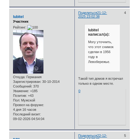
Поделиться
21-12-
4
lubitel
2025 23:02:38
Участник
Рейтинг:
lubitel
написал(а):
Могу уточнить,
что этот снимок
сделан в 1956
году в
Левобережье.
Откуда:
Германия
Такой тип домов я встречал
Зарегистрирован
: 30-10-2014
только в одном месте.
Сообщений:
370
Уважение:
+185
0
Позитив:
+43
Пол:
Мужской
Провел на форуме:
4 дня 16 часов
Последний визит:
09-02-2026 04:54:04
Поделиться
22-12-
5