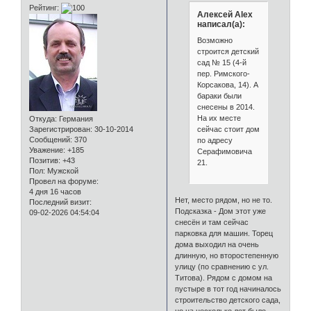
Рейтинг:
Алексей Alex
написал(а):
Возможно
строится детский
сад № 15 (4-й
пер. Римского-
Корсакова, 14). А
бараки были
снесены в 2014.
На их месте
Откуда:
Германия
сейчас стоит дом
Зарегистрирован
: 30-10-2014
Сообщений:
370
по адресу
Уважение:
+185
Серафимовича
Позитив:
+43
21.
Пол:
Мужской
Провел на форуме:
4 дня 16 часов
Нет, место рядом, но не то.
Последний визит:
Подсказка - Дом этот уже
09-02-2026 04:54:04
снесён и там сейчас
парковка для машин. Торец
дома выходил на очень
длинную, но второстепенную
улицу (по сравнению с ул.
Титова). Рядом с домом на
пустыре в тот год начиналось
строительство детского сада,