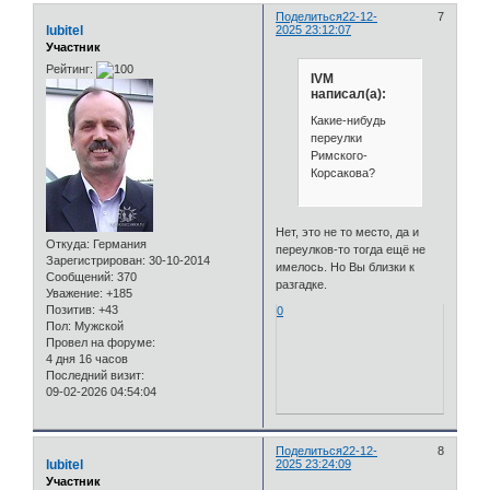
Поделиться
22-12-
7
lubitel
2025 23:12:07
Участник
Рейтинг:
IVM
написал(а):
Какие-нибудь
переулки
Римского-
Корсакова?
Нет, это не то место, да и
Откуда:
Германия
переулков-то тогда ещё не
Зарегистрирован
: 30-10-2014
имелось. Но Вы близки к
Сообщений:
370
разгадке.
Уважение:
+185
Позитив:
+43
0
Пол:
Мужской
Провел на форуме:
4 дня 16 часов
Последний визит:
09-02-2026 04:54:04
Поделиться
22-12-
8
lubitel
2025 23:24:09
Участник