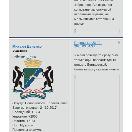
но на несколько лет было
заброшено. А в вырытом
котловане, заполняемой
весенними водами, мы
мальчишками катались на
плотах.
0
Поделиться
23-12-
9
Михаил Цененко
2025 03:54:38
Участник
У меня почему-то сразу был
Рейтинг:
только один вариант: где-то
рядом с Вертковской.
более не могу сказать ничего.
0
Откуда:
Новосибирск. Золотая Нива
Зарегистрирован
: 24-10-2017
Сообщений:
11364
Уважение:
+2903
Позитив:
+7131
Пол:
Мужской
Провел на форуме: