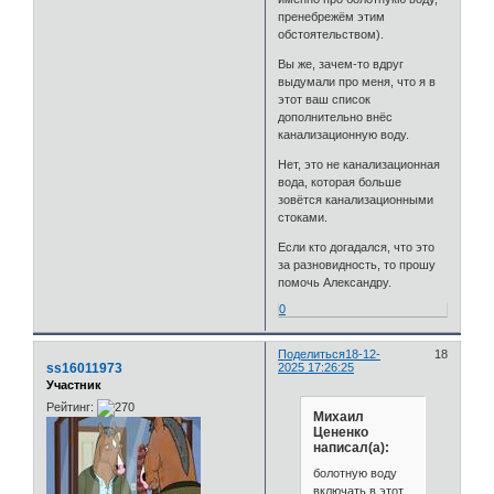
пренебрежём этим
обстоятельством).
Вы же, зачем-то вдруг
выдумали про меня, что я в
этот ваш список
дополнительно внёс
канализационную воду.
Нет, это не канализационная
вода, которая больше
зовётся канализационными
стоками.
Если кто догадался, что это
за разновидность, то прошу
помочь Александру.
0
Поделиться
18-12-
18
ss16011973
2025 17:26:25
Участник
Рейтинг:
Михаил
Цененко
написал(а):
болотную воду
включать в этот