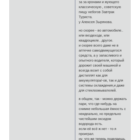
за за кронами и жующего
классическую , советскую
пищу небогов Завтрак
Туриста.
у Алексея Зырянова.
но скорее - во автомобиле..
или вездеходе, или
квадроцикле.. другое.
и скорее всего даже не в
аптечке самодвижущегося
средста, а у запасливого и
опытного водителя, который
дорожит своей машиной и
всегда возит с собой
дистиллят как для
аккумулятора/-ов, так и для
системы охлаждения,и даже
для стеклоомывателей.
в общем, так - можно держать
пари, что где-нибудь на
снимке небольшая ёмкость с
неидеально, но предельно
чистейшим оксидом
водорода есть.
если её всё ж нет - то я
проиграл.
ну, что же теперь поделаешь.