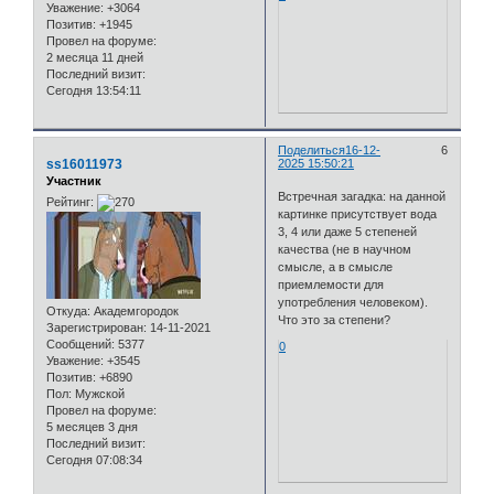
Уважение:
+3064
Позитив:
+1945
Провел на форуме:
2 месяца 11 дней
Последний визит:
Сегодня 13:54:11
Поделиться
16-12-
6
ss16011973
2025 15:50:21
Участник
Встречная загадка: на данной
Рейтинг:
картинке присутствует вода
3, 4 или даже 5 степеней
качества (не в научном
смысле, а в смысле
приемлемости для
употребления человеком).
Откуда:
Академгородок
Что это за степени?
Зарегистрирован
: 14-11-2021
Сообщений:
5377
0
Уважение:
+3545
Позитив:
+6890
Пол:
Мужской
Провел на форуме:
5 месяцев 3 дня
Последний визит:
Сегодня 07:08:34