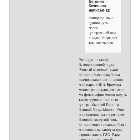
Евгений
Козионов
написал(а):
Наверное, вы о
здании чуть
левее
центральной оси
снимка. Я как раз
там заказываю.
Речь идет о заводе
бутилированной воды
"Чистый источник", ради
которого была вырублена
значительная часть нашего
лесопарка (
!!!!!
). Времена
меняются, а нравы остаются.
На фотографии можно видеть
также крупные торговые
центры: бывший Гигант и
бывший Леруа Мерлен. Они
расположены на территории
бывшей складской зоны,
которая первоначально была
лесопильным заводом при
строительстве ГЭС. Ради
этого завода также был