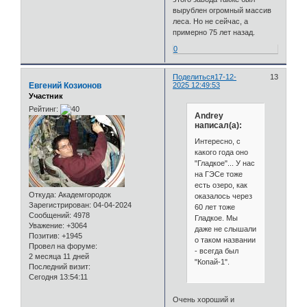
вырублен огромный массив
леса. Но не сейчас, а
примерно 75 лет назад.
0
Поделиться
17-12-
13
Евгений Козионов
2025 12:49:53
Участник
Рейтинг:
Andrey
написал(а):
Интересно, с
какого года оно
"Гладкое"... У нас
на ГЭСе тоже
есть озеро, как
Откуда:
Академгородок
оказалось через
Зарегистрирован
: 04-04-2024
60 лет тоже
Сообщений:
4978
Гладкое. Мы
Уважение:
+3064
даже не слышали
Позитив:
+1945
о таком названии
Провел на форуме:
- всегда был
2 месяца 11 дней
"Копай-1".
Последний визит:
Сегодня 13:54:11
Очень хороший и