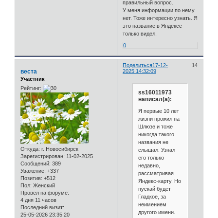
правильный вопрос.
У меня информации по нему
нет. Тоже интересно узнать. Я
это название в Яндексе
только видел.
0
Поделиться
17-12-
14
веста
2025 14:32:09
Участник
Рейтинг:
ss16011973
написал(а):
Я первые 10 лет
жизни прожил на
Шлюзе и тоже
никогда такого
названия не
Откуда:
г. Новосибирск
слышал. Узнал
Зарегистрирован
: 11-02-2025
его только
Сообщений:
389
недавно,
Уважение:
+337
рассматривая
Позитив:
+512
Яндекс-карту. Но
Пол:
Женский
пускай будет
Провел на форуме:
Гладкое, за
4 дня 11 часов
неимением
Последний визит:
другого имени.
25-05-2026 23:35:20