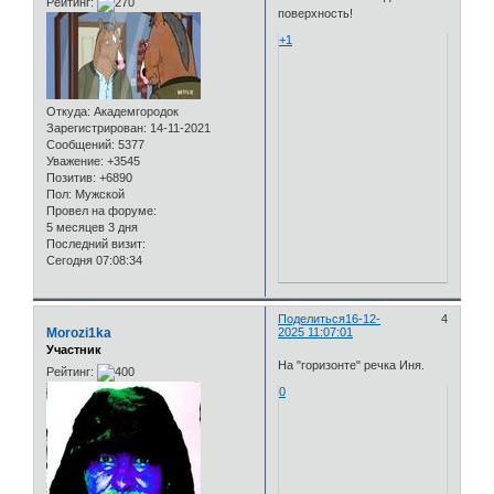
Рейтинг:
поверхность!
+1
Откуда:
Академгородок
Зарегистрирован
: 14-11-2021
Сообщений:
5377
Уважение:
+3545
Позитив:
+6890
Пол:
Мужской
Провел на форуме:
5 месяцев 3 дня
Последний визит:
Сегодня 07:08:34
Поделиться
16-12-
4
Morozi1ka
2025 11:07:01
Участник
На "горизонте" речка Иня.
Рейтинг:
0