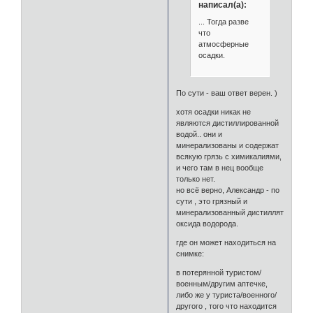
написал(а):
... Тогда разве
что
атмосферные
осадки.
По сути - ваш ответ верен. )
хотя осадки никак не
являются дистиллированной
водой.. они и
минерализованы и содержат
всякую грязь с химикалиями,
и чего там в нец вообще
только нет.
но всё верно, Александр - по
сути , это грязный и
минерализованный дистиллят
оксида водорода.
где он может находиться на
снимке:
в потерянной туристом/
военным/другим аптечке,
либо же у туриста/военного/
другого , того что находится