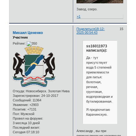
Завод, озеро.
+1
Поделиться
18-12-
15
Михаил Цененко
2025 00:54:43
Участник
Рейтинг:
ss16011973
написал(а):
Да - тут
присутствует
вода 5 степеней
приемлемости
для питья:
болотная,
речная,
Откуда:
Новосибирск. Золотая Нива
грунтовая,
Зарегистрирован
: 24-10-2017
водопроводная и
Сообщений:
11364
бутилированная.
Уважение:
+2903
Позитив:
+7131
Я предпочитаю
Пол:
Мужской
Карачинскую.
Провел на форуме:
3 месяца 10 дней
Последний визит:
Александр , вы при
Сегодня 07:18:10
перечислении не упомянули