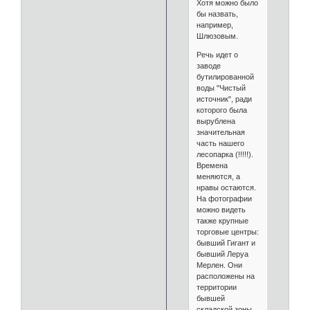
Хотя можно было
бы назвать,
например,
Шлюзовым.
Речь идет о
заводе
бутилированной
воды "Чистый
источник", ради
которого была
вырублена
значительная
часть нашего
лесопарка (!!!!!).
Времена
меняются, а
нравы остаются.
На фотографии
можно видеть
также крупные
торговые центры:
бывший Гигант и
бывший Леруа
Мерлен. Они
расположены на
территории
бывшей
складской зоны,