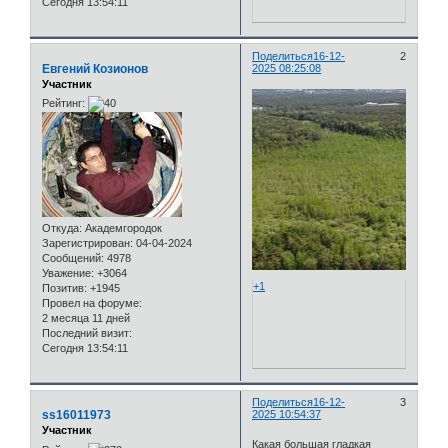
Сегодня 13:54:11
Поделиться
16-12-
2
Евгений Козионов
2025 08:25:08
Участник
Рейтинг:
Откуда:
Академгородок
Зарегистрирован
: 04-04-2024
Сообщений:
4978
Уважение:
+3064
+1
Позитив:
+1945
Провел на форуме:
2 месяца 11 дней
Последний визит:
Сегодня 13:54:11
Поделиться
16-12-
3
ss16011973
2025 10:54:37
Участник
Какая большая гладкая