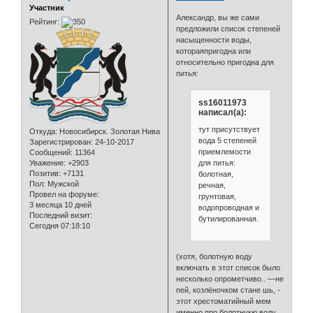
Участник
Александр, вы же сами
Рейтинг:
предложили список степеней
насыщенности воды,
котораяпригодна или
относительно пригодна для
питья:
ss16011973
написал(а):
тут присутствует
Откуда:
Новосибирск. Золотая Нива
вода 5 степеней
Зарегистрирован
: 24-10-2017
приемлемости
Сообщений:
11364
для питья:
Уважение:
+2903
Позитив:
+7131
болотная,
Пол:
Мужской
речная,
Провел на форуме:
грунтовая,
3 месяца 10 дней
водопроводная и
Последний визит:
бутилированная.
Сегодня 07:18:10
(хотя, болотную воду
включать в этот список было
несколько опрометчиво.. ―не
пей, козлёночком стане шь, -
этот хрестоматийный мем
именно про болотнукю воду,