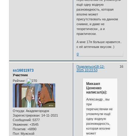
ещё одну водную
разновидность, которая
вполне может
присутствовать на данном
снимке, и даже не
теоретически , а и
практически.
А мне 17я больше нравится..
с её аптечным вкусом. )
0
Поделиться
18-12-
16
ss16011973
2025 10:23:53
Участник
Рейтинг:
Михаил
Цененко
написал(а):
Александр , вы
при
перечислении не
Откуда:
Академгородок
упомянули ещё
Зарегистрирован
: 14-11-2021
одну водную
Сообщений:
5377
разновидность,
Уважение:
+3545
которая вполне
Позитив:
+6890
может
Пол:
Мужской