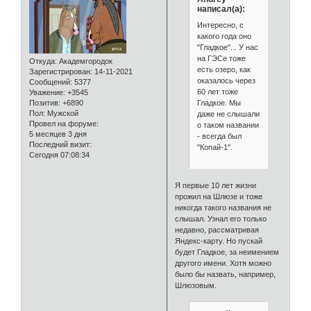
написал(а):
Интересно, с
какого года оно
"Гладкое"... У нас
на ГЭСе тоже
Откуда:
Академгородок
есть озеро, как
Зарегистрирован
: 14-11-2021
оказалось через
Сообщений:
5377
60 лет тоже
Уважение:
+3545
Гладкое. Мы
Позитив:
+6890
Пол:
Мужской
даже не слышали
Провел на форуме:
о таком названии
5 месяцев 3 дня
- всегда был
Последний визит:
"Копай-1".
Сегодня 07:08:34
Я первые 10 лет жизни
прожил на Шлюзе и тоже
никогда такого названия не
слышал. Узнал его только
недавно, рассматривая
Яндекс-карту. Но пускай
будет Гладкое, за неимением
другого имени. Хотя можно
было бы назвать, например,
Шлюзовым.