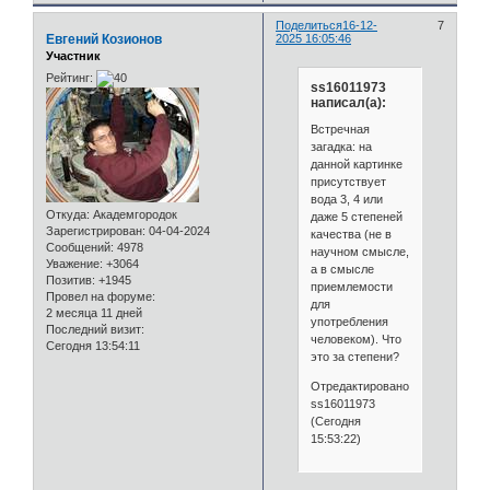
Поделиться
16-12-
7
Евгений Козионов
2025 16:05:46
Участник
Рейтинг:
ss16011973
написал(а):
Встречная
загадка: на
данной картинке
присутствует
вода 3, 4 или
Откуда:
Академгородок
даже 5 степеней
Зарегистрирован
: 04-04-2024
качества (не в
Сообщений:
4978
научном смысле,
Уважение:
+3064
а в смысле
Позитив:
+1945
приемлемости
Провел на форуме:
для
2 месяца 11 дней
употребления
Последний визит:
человеком). Что
Сегодня 13:54:11
это за степени?
Отредактировано
ss16011973
(Сегодня
15:53:22)