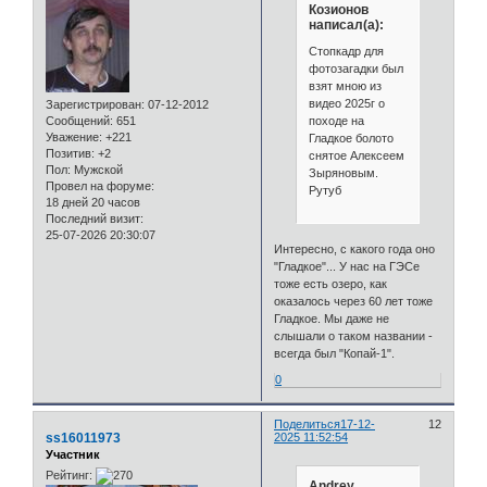
Козионов
написал(а):
Стопкадр для
фотозагадки был
взят мною из
видео 2025г о
Зарегистрирован
: 07-12-2012
походе на
Сообщений:
651
Уважение:
+221
Гладкое болото
Позитив:
+2
снятое Алексеем
Пол:
Мужской
Зыряновым.
Провел на форуме:
Рутуб
18 дней 20 часов
Последний визит:
25-07-2026 20:30:07
Интересно, с какого года оно
"Гладкое"... У нас на ГЭСе
тоже есть озеро, как
оказалось через 60 лет тоже
Гладкое. Мы даже не
слышали о таком названии -
всегда был "Копай-1".
0
Поделиться
17-12-
12
ss16011973
2025 11:52:54
Участник
Рейтинг:
Andrey