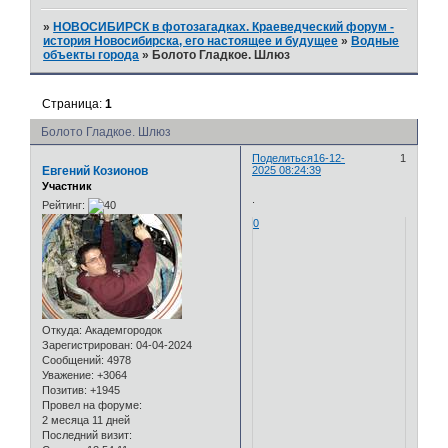
»
НОВОСИБИРСК в фотозагадках. Краеведческий форум -
история Новосибирска, его настоящее и будущее
»
Водные
объекты города
»
Болото Гладкое. Шлюз
Страница:
1
Болото Гладкое. Шлюз
Поделиться
16-12-
1
Евгений Козионов
2025 08:24:39
Участник
.
Рейтинг:
0
Откуда:
Академгородок
Зарегистрирован
: 04-04-2024
Сообщений:
4978
Уважение:
+3064
Позитив:
+1945
Провел на форуме:
2 месяца 11 дней
Последний визит: