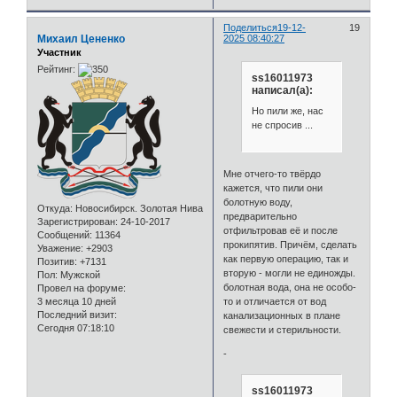
Поделиться
19-12-
19
Михаил Цененко
2025 08:40:27
Участник
Рейтинг:
ss16011973
написал(а):
Но пили же, нас
не спросив ...
Мне отчего-то твёрдо
кажется, что пили они
болотную воду,
Откуда:
Новосибирск. Золотая Нива
предварительно
Зарегистрирован
: 24-10-2017
отфильтровав её и после
Сообщений:
11364
прокипятив. Причём, сделать
Уважение:
+2903
как первую операцию, так и
Позитив:
+7131
вторую - могли не единожды.
Пол:
Мужской
болотная вода, она не особо-
Провел на форуме:
то и отличается от вод
3 месяца 10 дней
Последний визит:
канализационных в плане
Сегодня 07:18:10
свежести и стерильности.
-
ss16011973