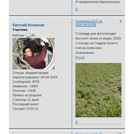
Я предпочитаю Карачинскую.
0
Поделиться
17-12-
9
Евгений Козионов
2025 08:03:58
Участник
Стопкадр для фотозагадки
Рейтинг:
был взят мною из видео 2025г
о походе на Гладкое болото
снятое Алексеем
Зыряновым.
Рутуб
Откуда:
Академгородок
Зарегистрирован
: 04-04-2024
Сообщений:
4978
Уважение:
+3064
Позитив:
+1945
Провел на форуме:
2 месяца 11 дней
Последний визит:
Сегодня 13:54:11
0