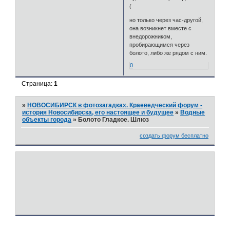
(
но только через час-другой,
она возникнет вместе с
внедорожником,
пробирающимся через
болото, либо же рядом с ним.
0
Страница:
1
»
НОВОСИБИРСК в фотозагадках. Краеведческий форум -
история Новосибирска, его настоящее и будущее
»
Водные
объекты города
»
Болото Гладкое. Шлюз
создать форум бесплатно