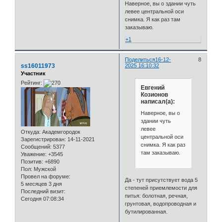
Наверное, вы о здании чуть
левее центральной оси
снимка. Я как раз там
заказываю.
+1
Поделиться
16-12-
8
ss16011973
2025 16:10:32
Участник
Рейтинг:
Евгений
Козионов
написал(а):
Наверное, вы о
здании чуть
левее
Откуда:
Академгородок
центральной оси
Зарегистрирован
: 14-11-2021
снимка. Я как раз
Сообщений:
5377
там заказываю.
Уважение:
+3545
Позитив:
+6890
Пол:
Мужской
Провел на форуме:
Да - тут присутствует вода 5
5 месяцев 3 дня
степеней приемлемости для
Последний визит:
питья: болотная, речная,
Сегодня 07:08:34
грунтовая, водопроводная и
бутилированная.