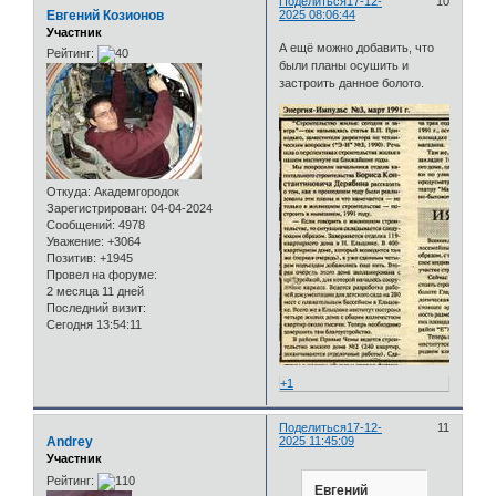
Поделиться
17-12-
10
Евгений Козионов
2025 08:06:44
Участник
А ещё можно добавить, что
Рейтинг:
были планы осушить и
застроить данное болото.
Откуда:
Академгородок
Зарегистрирован
: 04-04-2024
Сообщений:
4978
Уважение:
+3064
Позитив:
+1945
Провел на форуме:
2 месяца 11 дней
Последний визит:
Сегодня 13:54:11
+1
Поделиться
17-12-
11
Andrey
2025 11:45:09
Участник
Рейтинг:
Евгений