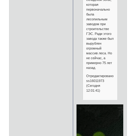
которая
первоначально
была
лесопильным
заводом при
строительстве
ГЭС. Ради этого
завода также был
вырублен
огромный
массив леса. Но
не сейчас, а
примерно 75 лет
назад.
Отредактировано
ss16011973
(Сегодня
12:01:41)