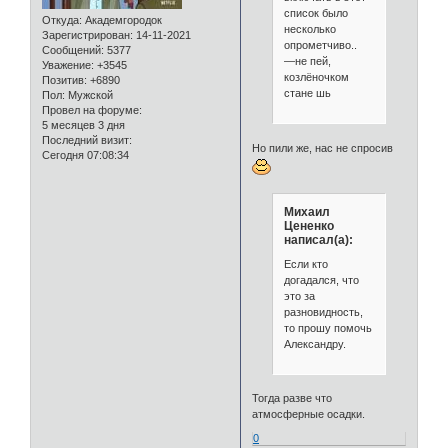
список было
Откуда:
Академгородок
несколько
Зарегистрирован
: 14-11-2021
опрометчиво..
Сообщений:
5377
―не пей,
Уважение:
+3545
козлёночком
Позитив:
+6890
стане шь
Пол:
Мужской
Провел на форуме:
5 месяцев 3 дня
Последний визит:
Но пили же, нас не спросив
Сегодня 07:08:34
Михаил
Цененко
написал(а):
Если кто
догадался, что
это за
разновидность,
то прошу помочь
Александру.
Тогда разве что
атмосферные осадки.
0