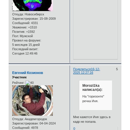
Откуда:
Новосибирск
Зарегистрирован
: 15-08-2009
Сообщений:
4331
Уважение:
+1510
Позитив:
+1592
Пол:
Мужской
Провел на форуме:
5 месяцев 15 дней
Последний визит:
Сегодня 12:49:46
Поделиться
16-12-
5
Евгений Козионов
2025 12:27:16
Участник
Рейтинг:
Morozi1ka
написал(а):
На "горизонте"
речка Иня.
Мне кажется Иня здесь в
Откуда:
Академгородок
кадр не попала.
Зарегистрирован
: 04-04-2024
Сообщений:
4978
0