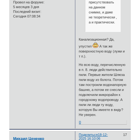
присутствовать
Провел на форуме:
5 месяцев 3 дня
на данном
Последний визит:
снимке, и даже
Сегодня 07:08:34
не теоретически ,
а и практически.
Канализационная? Да,
упустил
А так же
поверхностную воду (лужи и
т п.).
Но всю воду, перечисленную
в п. 8. люди действительно
пили. Первые жители Шлюза
пили воду из болота. Потом
там построили водонапорную
башню, а потом ее снесли и
подключили микрорайон к
городскому водопроводу. А
пили ли люди ту воду,
которую Вы имеете в виду?
Не уверен.
0
Поделиться
18-12-
17
Михаил Цененко
2025 16:10:06