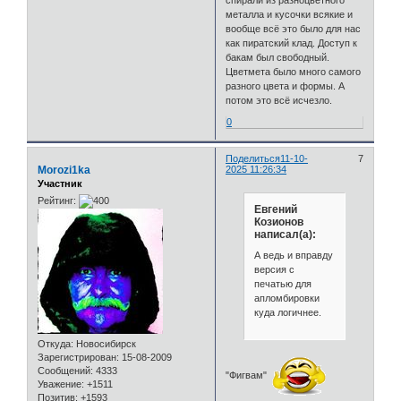
спирали из разноцветного
металла и кусочки всякие и
вообще всё это было для нас
как пиратский клад. Доступ к
бакам был свободный.
Цветмета было много самого
разного цвета и формы. А
потом это всё исчезло.
0
Поделиться
11-10-
7
Morozi1ka
2025 11:26:34
Участник
Рейтинг:
Евгений
Козионов
написал(а):
А ведь и вправду
версия с
печатью для
апломбировки
куда логичнее.
Откуда:
Новосибирск
Зарегистрирован
: 15-08-2009
Сообщений:
4333
"Фигвам"
Уважение:
+1511
Позитив:
+1593