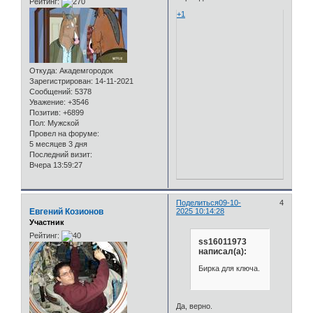
Рейтинг:
+1
Откуда:
Академгородок
Зарегистрирован
: 14-11-2021
Сообщений:
5378
Уважение:
+3546
Позитив:
+6899
Пол:
Мужской
Провел на форуме:
5 месяцев 3 дня
Последний визит:
Вчера 13:59:27
Поделиться
09-10-
4
Евгений Козионов
2025 10:14:28
Участник
Рейтинг:
ss16011973
написал(а):
Бирка для ключа.
Да, верно.