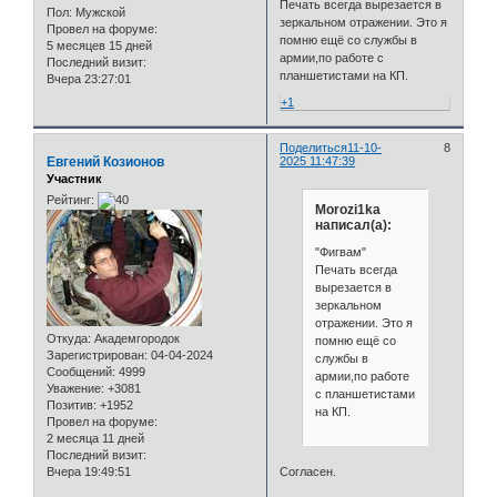
Печать всегда вырезается в
Пол:
Мужской
зеркальном отражении. Это я
Провел на форуме:
помню ещё со службы в
5 месяцев 15 дней
армии,по работе с
Последний визит:
планшетистами на КП.
Вчера 23:27:01
+1
Поделиться
11-10-
8
Евгений Козионов
2025 11:47:39
Участник
Рейтинг:
Morozi1ka
написал(а):
"Фигвам"
Печать всегда
вырезается в
зеркальном
отражении. Это я
Откуда:
Академгородок
помню ещё со
Зарегистрирован
: 04-04-2024
службы в
Сообщений:
4999
армии,по работе
Уважение:
+3081
с планшетистами
Позитив:
+1952
на КП.
Провел на форуме:
2 месяца 11 дней
Последний визит:
Вчера 19:49:51
Согласен.