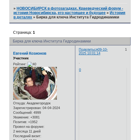
»
НОВОСИБИРСК в фотозагадках. Краеведческий форум -
история Новосибирска, его настоящее и будущее
»
История
в деталях
»
Бирка для ключа Института Гидродинамики
Страница:
1
Бирка для ключа Института Гидродинамики
Поделиться
09-10-
1
Евгений Козионов
2025 10:01:14
Участник
.
Рейтинг:
0
Откуда:
Академгородок
Зарегистрирован
: 04-04-2024
Сообщений:
4999
Уважение:
+3081
Позитив:
+1952
Провел на форуме:
2 месяца 11 дней
Последний визит: