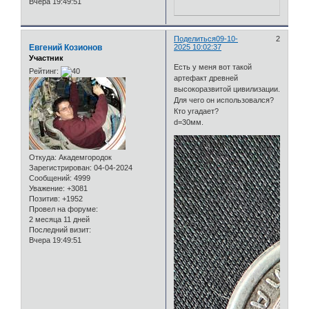
Вчера 19:49:51
Поделиться
09-10-
2
Евгений Козионов
2025 10:02:37
Участник
Есть у меня вот такой
Рейтинг:
артефакт древней
высокоразвитой цивилизации.
Для чего он использовался?
Кто угадает?
d=30мм.
Откуда:
Академгородок
Зарегистрирован
: 04-04-2024
Сообщений:
4999
Уважение:
+3081
Позитив:
+1952
Провел на форуме:
2 месяца 11 дней
Последний визит:
Вчера 19:49:51