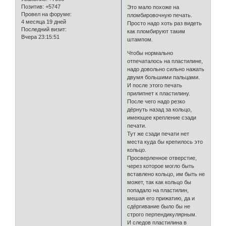
Позитив:
+5747
Это мало похоже на
Провел на форуме:
пломбировочную печать.
4 месяца 19 дней
Просто надо хоть раз видеть
Последний визит:
как пломбируют таким
Вчера 23:15:51
штампом.
Чтобы нормально
отпечаталось на пластилине,
надо довольно сильно нажать
двумя большими пальцами.
И после этого печать
прилипнет к пластилину.
После чего надо резко
дёрнуть назад за кольцо,
имеющее крепление сзади
печати.
Тут же сзади печати нет
места куда бы крепилось это
кольцо.
Просверленное отверстие,
через которое могло быть
вставлено кольцо, им быть не
может, так как кольцо бы
попадало на пластилин,
мешая его прижатию, да и
сдёргивание было бы не
строго перпендикулярным.
И следов пластилина в