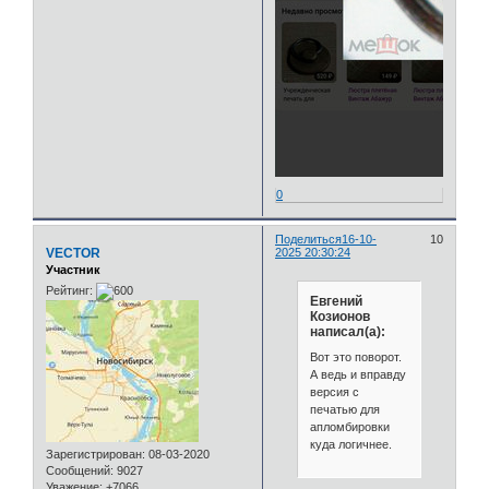
0
Поделиться
16-10-
10
VECTOR
2025 20:30:24
Участник
Рейтинг:
Евгений
Козионов
написал(а):
Вот это поворот.
А ведь и вправду
версия с
печатью для
апломбировки
куда логичнее.
Зарегистрирован
: 08-03-2020
Сообщений:
9027
Уважение:
+7066