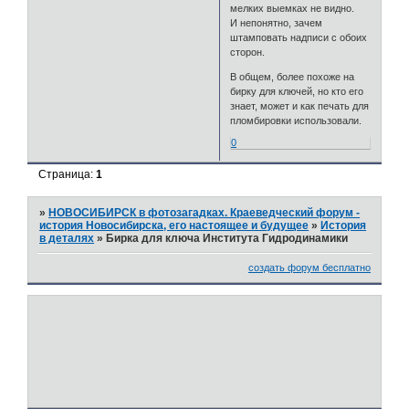
мелких выемках не видно.
И непонятно, зачем
штамповать надписи с обоих
сторон.
В общем, более похоже на
бирку для ключей, но кто его
знает, может и как печать для
пломбировки использовали.
0
Страница:
1
»
НОВОСИБИРСК в фотозагадках. Краеведческий форум -
история Новосибирска, его настоящее и будущее
»
История
в деталях
»
Бирка для ключа Института Гидродинамики
создать форум бесплатно