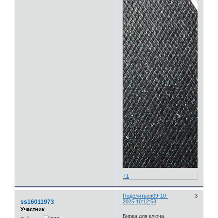
+1
Поделиться
09-10-
3
ss16011973
2025 10:12:53
Участник
Бирка для ключа.