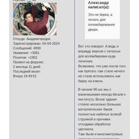
Александр
написал(а):
Это не бирка, а
печать для
опломбирования
двери.
Откуда:
Академгородок
Зарегистрирован
: 04-04-2024
Вот это поворот. А ведь и
Сообщений:
4999
вправду версия с печатью
Уважение:
+3081
для апломбировки куда
Позитив:
+1952
логичнее.
Провел на форуме:
Возможно, что уже после того
2 месяца 11 дней
как прятать там стало нечего
Последний визит:
Вчера 19:49:51
её стали использовать как
бирку на ключи.
В начале 90-ых мы с
мальчишками иногда бегали к
институту. Возле здания
стояло несколько больших
металлических баков
полностью набитых всякой
стружкой и прочими
отходами обработки
цветмета.
Там были и многометровые