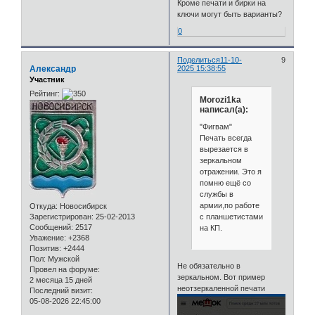
Кроме печати и бирки на
ключи могут быть варианты?
0
Поделиться
11-10-
9
Александр
2025 15:38:55
Участник
Рейтинг:
Morozi1ka
написал(а):
"Фигвам"
Печать всегда
вырезается в
зеркальном
отражении. Это я
помню ещё со
службы в
армии,по работе
Откуда:
Новосибирск
с планшетистами
Зарегистрирован
: 25-02-2013
Сообщений:
2517
на КП.
Уважение:
+2368
Позитив:
+2444
Пол:
Мужской
Не обязательно в
Провел на форуме:
зеркальном. Вот пример
2 месяца 15 дней
неотзеркаленной печати
Последний визит:
05-08-2026 22:45:00