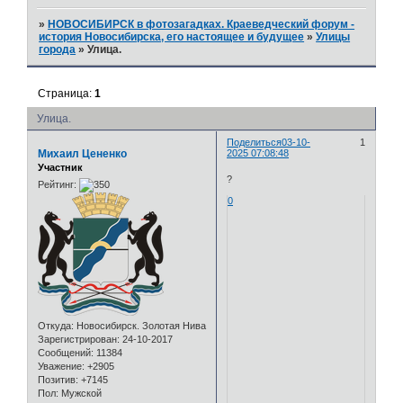
»
НОВОСИБИРСК в фотозагадках. Краеведческий форум -
история Новосибирска, его настоящее и будущее
»
Улицы
города
»
Улица.
Страница:
1
Улица.
Поделиться
03-10-
1
Михаил Цененко
2025 07:08:48
Участник
?
Рейтинг:
0
Откуда:
Новосибирск. Золотая Нива
Зарегистрирован
: 24-10-2017
Сообщений:
11384
Уважение:
+2905
Позитив:
+7145
Пол:
Мужской