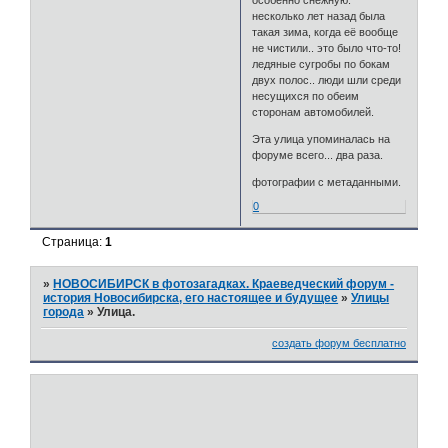
особенно снежную.
несколько лет назад была
такая зима, когда её вообще
не чистили.. это было что-то!
ледяные сугробы по бокам
двух полос.. люди шли среди
несущихся по обеим
сторонам автомобилей.
Эта улица упоминалась на
форуме всего... два раза.
фотографии с метаданными.
0
Страница:
1
»
НОВОСИБИРСК в фотозагадках. Краеведческий форум -
история Новосибирска, его настоящее и будущее
»
Улицы
города
»
Улица.
создать форум бесплатно