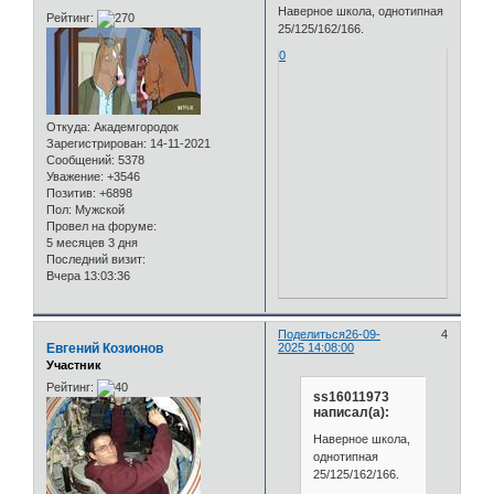
Наверное школа, однотипная
Рейтинг:
25/125/162/166.
0
Откуда:
Академгородок
Зарегистрирован
: 14-11-2021
Сообщений:
5378
Уважение:
+3546
Позитив:
+6898
Пол:
Мужской
Провел на форуме:
5 месяцев 3 дня
Последний визит:
Вчера 13:03:36
Поделиться
26-09-
4
Евгений Козионов
2025 14:08:00
Участник
Рейтинг:
ss16011973
написал(а):
Наверное школа,
однотипная
25/125/162/166.