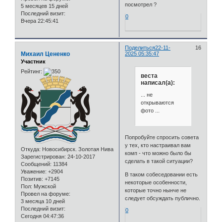
посмотрел ?
5 месяцев 15 дней
Последний визит:
0
Вчера 22:45:41
Поделиться
22-11-
16
Михаил Цененко
2025 05:35:47
Участник
Рейтинг:
веста
написал(а):
... не
открываются
фото ...
Попробуйте спросить совета
у тех, кто настраивал вам
Откуда:
Новосибирск. Золотая Нива
комп - что можно было бы
Зарегистрирован
: 24-10-2017
сделать в такой ситуации?
Сообщений:
11384
Уважение:
+2904
В таком собеседовании есть
Позитив:
+7145
некоторые особенности,
Пол:
Мужской
которые точно нынче не
Провел на форуме:
следует обсуждать публично.
3 месяца 10 дней
Последний визит:
0
Сегодня 04:47:36