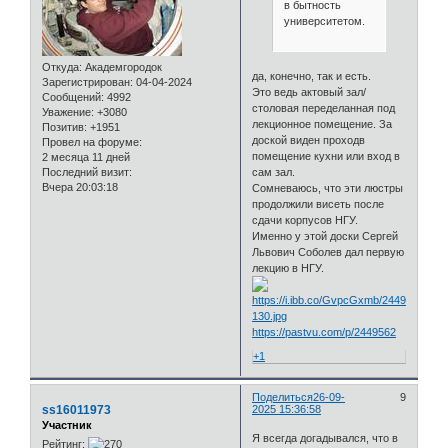
в бытность
университетом.
Откуда:
Академгородок
да, конечно, так и есть.
Зарегистрирован
: 04-04-2024
Это ведь актовый зал/
Сообщений:
4992
столовая переделанная под
Уважение:
+3080
лекционное помещение. За
Позитив:
+1951
доской виден проходв
Провел на форуме:
помещение кухни или вход в
2 месяца 11 дней
сам зал.
Последний визит:
Вчера 20:03:18
Сомневаюсь, что эти люстры
продолжили висеть после
сдачи корпусов НГУ.
Именно у этой доски Сергей
Львович Соболев дал первую
лекцию в НГУ.
https://pastvu.com/p/2449562
+1
Поделиться
26-09-
9
ss16011973
2025 15:36:58
Участник
Я всегда догадывался, что в
Рейтинг: