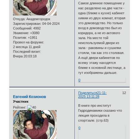
Самое длинное помещение у
нас разделено на две части -
одна (ближе к кухне) кабинет
химии из двух комнат, вторая
Откуда:
Академгородок
это домоводство. Но только
Зарегистрирован
: 04-04-2024
вход в домоводство был из
Сообщений:
4992
Уважение:
+3080
коридора, а не из актового
Позитив:
+1951
зала. На месте той
Провел на форуме:
неиспользуемой двери из
2 месяца 11 дней
зала - раковины и сушилки
Последний визит:
стояли, так как это столовая.
Вчера 20:03:18
А ещё двери кабинетов по
всему этажу находятся
ближе к основной лестнице, а
тут изображены дальше.
0
Поделиться
21-11-
12
Евгений Козионов
2025 13:11:28
Участник
В книге про институт
Рейтинг:
Гидродинамики сказано что
лекция проходила в
спортзале. (стр.63)
0