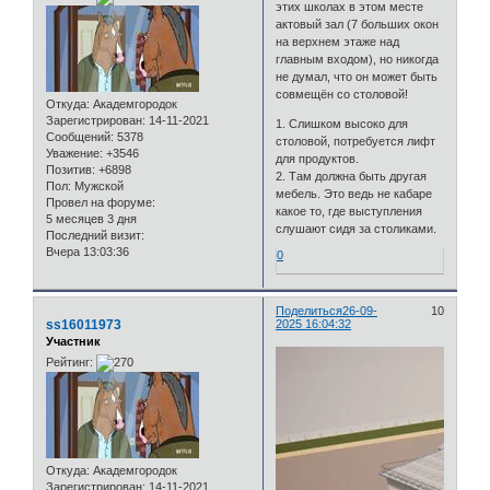
этих школах в этом месте
актовый зал (7 больших окон
на верхнем этаже над
главным входом), но никогда
не думал, что он может быть
совмещён со столовой!
Откуда:
Академгородок
Зарегистрирован
: 14-11-2021
1. Слишком высоко для
Сообщений:
5378
столовой, потребуется лифт
Уважение:
+3546
для продуктов.
Позитив:
+6898
2. Там должна быть другая
Пол:
Мужской
мебель. Это ведь не кабаре
Провел на форуме:
какое то, где выступления
5 месяцев 3 дня
слушают сидя за столиками.
Последний визит:
Вчера 13:03:36
0
Поделиться
26-09-
10
ss16011973
2025 16:04:32
Участник
Рейтинг:
Откуда:
Академгородок
Зарегистрирован
: 14-11-2021