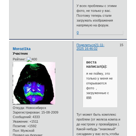
У всех проблемы с этими
фото, не только у вас.
Поэтому теперь стали
загружать изображения
напрямую на форум.
0
Поделиться
21-11-
15
Morozi1ka
2025 16:46:02
Участник
Рейтинг:
веста
написал(а):
я не пойму, это
только у меня не
открываются
фото ,
загруженные с
IBB
Откуда:
Новосибирск
Зарегистрирован
: 15-08-2009
Тут может быть комплекс
Сообщений:
4333
проблем (от железа компа и
Уважение:
+1511
до настроек у провайдера ).
Позитив:
+1592
Какой-нибудь "знакомый"
Пол:
Мужской
сисадмин у вас есть,чтобы
Провел на форуме: