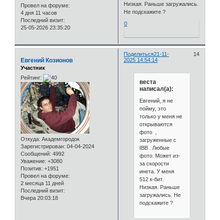
Низкая. Раньше загружались.
Провел на форуме:
Не подскажите ?
4 дня 11 часов
Последний визит:
0
25-05-2026 23:35:20
Поделиться
21-11-
14
Евгений Козионов
2025 14:54:14
Участник
Рейтинг:
веста
написал(а):
Евгений, я не
пойму, это
только у меня не
открываются
фото ,
Откуда:
Академгородок
загруженные с
Зарегистрирован
: 04-04-2024
IBB . Любые
Сообщений:
4992
фото. Может из-
Уважение:
+3080
за скорости
Позитив:
+1951
инета. У меня
Провел на форуме:
512 к-бит.
2 месяца 11 дней
Низкая. Раньше
Последний визит:
загружались. Не
Вчера 20:03:18
подскажите ?