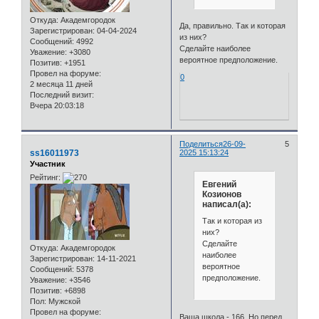
Откуда:
Академгородок
Да, правильно. Так и которая
Зарегистрирован
: 04-04-2024
из них?
Сообщений:
4992
Сделайте наиболее
Уважение:
+3080
вероятное предположение.
Позитив:
+1951
Провел на форуме:
0
2 месяца 11 дней
Последний визит:
Вчера 20:03:18
Поделиться
26-09-
5
ss16011973
2025 15:13:24
Участник
Рейтинг:
Евгений
Козионов
написал(а):
Так и которая из
них?
Сделайте
Откуда:
Академгородок
наиболее
Зарегистрирован
: 14-11-2021
вероятное
Сообщений:
5378
предположение.
Уважение:
+3546
Позитив:
+6898
Пол:
Мужской
Провел на форуме:
Ваша школа - 166. Но перед