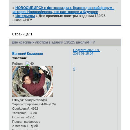
»
НОВОСИБИРСК в фотозагадках. Краеведческий форум -
история Новосибирска, его настоящее и будущее
»
Интерьеры
»
Две красивых люстры в здании 130/25
школы/НГУ
Страница:
1
Две красивых люстры в здании 130/25 школы/НГУ
Поделиться
26-09-
1
Евгений Козионов
2025 09:18:04
Участник
.
Рейтинг:
0
Откуда:
Академгородок
Зарегистрирован
: 04-04-2024
Сообщений:
4992
Уважение:
+3080
Позитив:
+1951
Провел на форуме:
2 месяца 11 дней