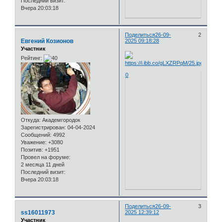
Последний визит:
Вчера 20:03:18
Поделиться
26-09-
2
Евгений Козионов
2025 09:18:28
Участник
Рейтинг:
0
Откуда:
Академгородок
Зарегистрирован
: 04-04-2024
Сообщений:
4992
Уважение:
+3080
Позитив:
+1951
Провел на форуме:
2 месяца 11 дней
Последний визит:
Вчера 20:03:18
Поделиться
26-09-
3
ss16011973
2025 12:39:12
Участник