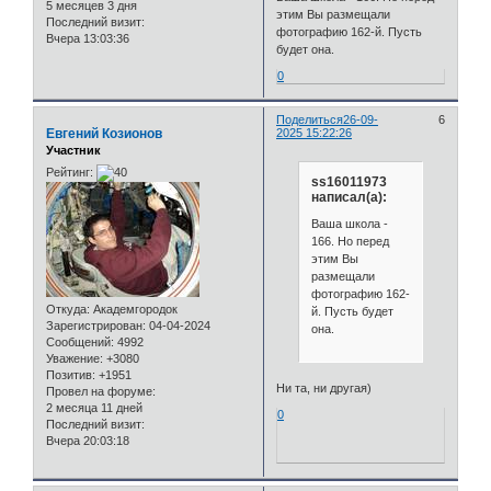
5 месяцев 3 дня
этим Вы размещали
Последний визит:
фотографию 162-й. Пусть
Вчера 13:03:36
будет она.
0
Поделиться
26-09-
6
Евгений Козионов
2025 15:22:26
Участник
Рейтинг:
ss16011973
написал(а):
Ваша школа -
166. Но перед
этим Вы
размещали
фотографию 162-
Откуда:
Академгородок
й. Пусть будет
Зарегистрирован
: 04-04-2024
она.
Сообщений:
4992
Уважение:
+3080
Позитив:
+1951
Ни та, ни другая)
Провел на форуме:
2 месяца 11 дней
0
Последний визит:
Вчера 20:03:18