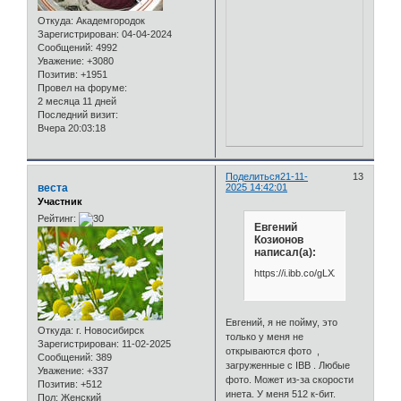
Откуда:
Академгородок
Зарегистрирован
: 04-04-2024
Сообщений:
4992
Уважение:
+3080
Позитив:
+1951
Провел на форуме:
2 месяца 11 дней
Последний визит:
Вчера 20:03:18
Поделиться
21-11-
13
веста
2025 14:42:01
Участник
Рейтинг:
Евгений
Козионов
написал(а):
https://i.ibb.co/gLXZRPqM/25.jpg
Евгений, я не пойму, это
Откуда:
г. Новосибирск
только у меня не
Зарегистрирован
: 11-02-2025
открываются фото ,
Сообщений:
389
загруженные с IBB . Любые
Уважение:
+337
фото. Может из-за скорости
Позитив:
+512
инета. У меня 512 к-бит.
Пол:
Женский