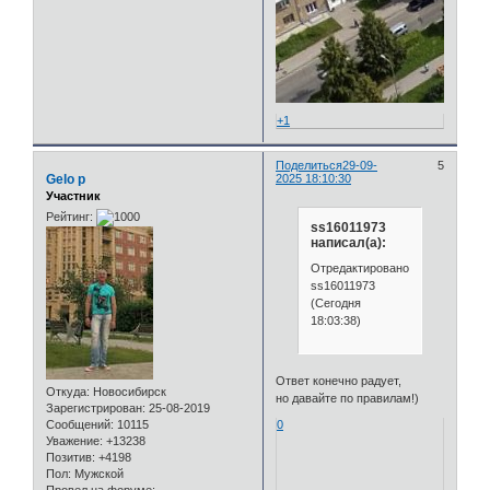
+1
Поделиться
29-09-
5
Gelo p
2025 18:10:30
Участник
Рейтинг:
ss16011973
написал(а):
Отредактировано
ss16011973
(Сегодня
18:03:38)
Ответ конечно радует,
Откуда:
Новосибирск
но давайте по правилам!)
Зарегистрирован
: 25-08-2019
0
Сообщений:
10115
Уважение:
+13238
Позитив:
+4198
Пол:
Мужской