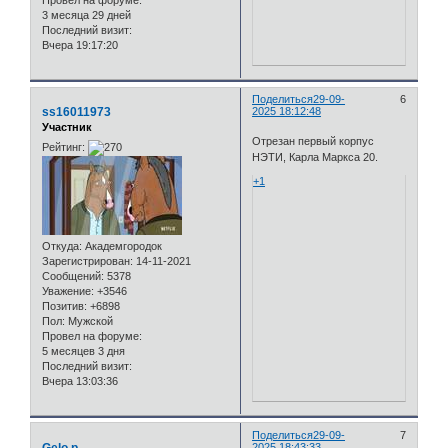
Провел на форуме:
3 месяца 29 дней
Последний визит:
Вчера 19:17:20
Поделиться
29-09-
6
ss16011973
2025 18:12:48
Участник
Отрезан первый корпус
Рейтинг:
НЭТИ, Карла Маркса 20.
+1
Откуда:
Академгородок
Зарегистрирован
: 14-11-2021
Сообщений:
5378
Уважение:
+3546
Позитив:
+6898
Пол:
Мужской
Провел на форуме:
5 месяцев 3 дня
Последний визит:
Вчера 13:03:36
Поделиться
29-09-
7
Gelo p
2025 18:43:33