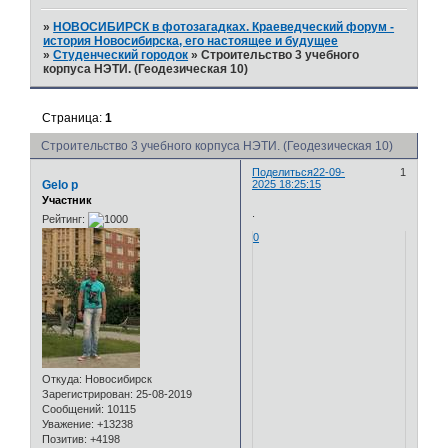
»
НОВОСИБИРСК в фотозагадках. Краеведческий форум -
история Новосибирска, его настоящее и будущее
»
Студенческий городок
»
Строительство 3 учебного
корпуса НЭТИ. (Геодезическая 10)
Страница:
1
Строительство 3 учебного корпуса НЭТИ. (Геодезическая 10)
Поделиться
22-09-
1
Gelo p
2025 18:25:15
Участник
.
Рейтинг:
0
Откуда:
Новосибирск
Зарегистрирован
: 25-08-2019
Сообщений:
10115
Уважение:
+13238
Позитив:
+4198