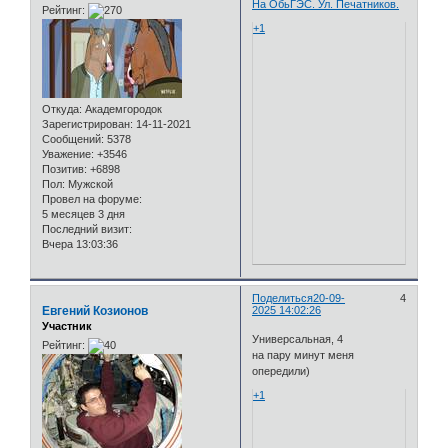
На ОбьГЭС. Ул. Печатников.
Рейтинг:
+1
Откуда:
Академгородок
Зарегистрирован
: 14-11-2021
Сообщений:
5378
Уважение:
+3546
Позитив:
+6898
Пол:
Мужской
Провел на форуме:
5 месяцев 3 дня
Последний визит:
Вчера 13:03:36
Поделиться
20-09-
4
Евгений Козионов
2025 14:02:26
Участник
Универсальная, 4
Рейтинг:
на пару минут меня
опередили)
+1