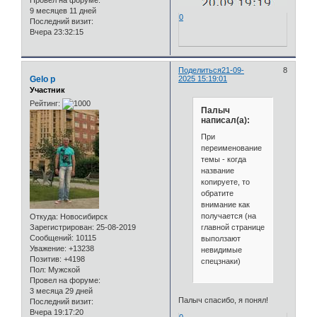
Провел на форуме:
9 месяцев 11 дней
0
Последний визит:
Вчера 23:32:15
Поделиться
21-09-
8
Gelo p
2025 15:19:01
Участник
Рейтинг:
Палыч
написал(а):
При
переименование
темы - когда
название
копируете, то
обратите
внимание как
получается (на
Откуда:
Новосибирск
главной странице
Зарегистрирован
: 25-08-2019
Сообщений:
10115
выползают
Уважение:
+13238
невидимые
Позитив:
+4198
спецзнаки)
Пол:
Мужской
Провел на форуме:
3 месяца 29 дней
Палыч спасибо, я понял!
Последний визит:
Вчера 19:17:20
0