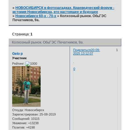
»
НОВОСИБИРСК в фотозагадках. Краеведческий форум -
история Новосибирска, его настоящее и будущее
»
Новосибирск 60-х - 70-х
»
Колхозный рынок. ОбьГЭС
Печатников, 9а.
Страница:
1
Колхозный рынок. ОбьГЭС Печатников, 9а.
Поделиться
20-09-
1
Gelo p
2025 13:12:07
Участник
.
Рейтинг:
0
Откуда:
Новосибирск
Зарегистрирован
: 25-08-2019
Сообщений:
10115
Уважение:
+13238
Позитив:
+4198