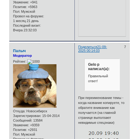
Уважение:
+941
Позитив:
+5963
Пол:
Мужской
Провел на форуме:
1 месяц 21 день
Последний визит:
Вчера 23:32:03
Поделиться
21-09-
7
Палыч
2025 00:14:03
Модератор
Рейтинг:
Gelo p
написал(а):
Правильный
ответ!
При переименование темы -
когда название копируете, то
обратите внимание как
Откуда:
Новосибирск
получается (на главной
Зарегистрирован
: 15-04-2014
странице выползают
Сообщений:
13584
невидимые спецзнаки)
Уважение:
+9359
Позитив:
+2931
Пол:
Мужской