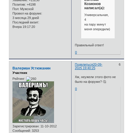
Уважение:
+13238
Козионов
Позитив:
+4198
написал(а):
Пол:
Мужской
Провел на форуме:
Универсальная,
3 месяца 29 дней
4
Последний визит:
на пару минут
Вчера 19:17:20
меня опередили)
Правильный ответ!
0
Поделиться
20-09-
6
Валериан Устюжанин
2025 19:40:25
Участник
Хм, неужели этого фото не
Рейтинг:
было на форуме? 🤔
0
Зарегистрирован
: 11-10-2012
Сообщений:
3253