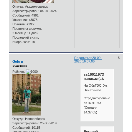
Откуда:
Академгородок
Зарегистрирован
: 04-04-2024
Сообщений:
4991
Уважение:
+3078
Позитив:
+1950
Провел на форуме:
2 месяца 11 дней
Последний визит:
Вчера 20:03:18
Поделиться
20-09-
5
Gelo p
2025 16:07:06
Участник
Рейтинг:
ss16011973
написал(а):
На ОбьГЭС. Ул.
Печатников.
Отредактировано
ss16011973
(Сегодня
14:37:05)
Откуда:
Новосибирск
Зарегистрирован
: 25-08-2019
Сообщений:
10115
Евгений