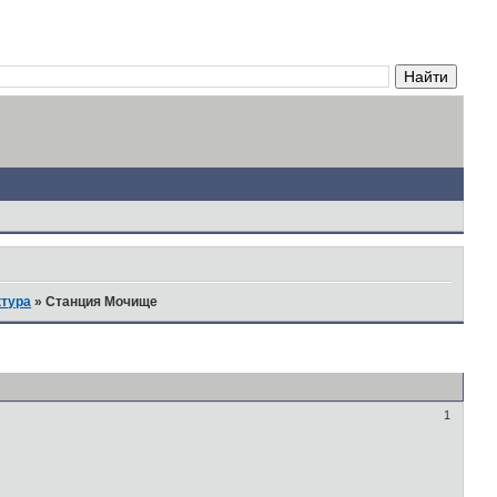
ктура
»
Станция Мочище
1