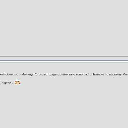
й области: ...Мочище. Это место, где мочили лен, коноплю. ..Названо по водоему Мо
угл рулит.