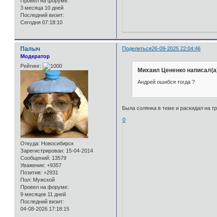
Провел на форуме:
3 месяца 10 дней
Последний визит:
Сегодня 07:18:10
Палыч
Поделиться
26-09-2025 22:04:46
Модератор
Рейтинг:
Михаил Цененко написал(а
Андрей ошибся тогда ?
Была солянка в теме и раскидал на т
0
Откуда:
Новосибирск
Зарегистрирован
: 15-04-2014
Сообщений:
13579
Уважение:
+9357
Позитив:
+2931
Пол:
Мужской
Провел на форуме:
9 месяцев 11 дней
Последний визит:
04-08-2026 17:18:15