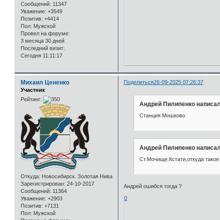
Сообщений:
11347
Уважение:
+3549
Позитив:
+4414
Пол:
Мужской
Провел на форуме:
3 месяца 30 дней
Последний визит:
Сегодня 11:11:17
Михаил Цененко
Поделиться
26-09-2025 07:26:37
Участник
Рейтинг:
Андрей Пилипенко написал
Станция Мошково
Андрей Пилипенко написал
Ст.Мочище.Кстати,откуда такое
Откуда:
Новосибирск. Золотая Нива
Зарегистрирован
: 24-10-2017
Андрей ошибся тогда ?
Сообщений:
11364
0
Уважение:
+2903
Позитив:
+7131
Пол:
Мужской