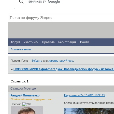
Форум
Участники
Правила
Регистрация
Войти
Активные темы
Привет, Гость!
Войдите
или
зарегистрируйтесь
.
»
НОВОСИБИРСК в фотозагадках. Краеведческий форум - история 
Страница:
1
Станция Мочище
Андрей Пилипенко
Поделиться
05-07-2011 10:35:27
Почётный член содружества
Ст.Мочище.Кстати,откуда такое назва
Рейтинг: