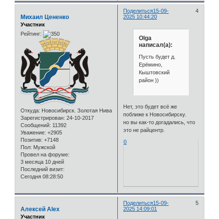
Поделиться
15-09-
4
Михаил Цененко
2025 10:44:20
Участник
Рейтинг:
Olga
написал(а):
Пусть будет д.
Ерёмино,
Кыштовский
район ))
Нет, это будет всё же
Откуда:
Новосибирск. Золотая Нива
поближе к Новосибирску.
Зарегистрирован
: 24-10-2017
но вы как-то догадались, что
Сообщений:
11392
это не райцентр.
Уважение:
+2905
Позитив:
+7148
0
Пол:
Мужской
Провел на форуме:
3 месяца 10 дней
Последний визит:
Сегодня 08:28:50
Поделиться
15-09-
5
Алексей Alex
2025 14:09:01
Участник