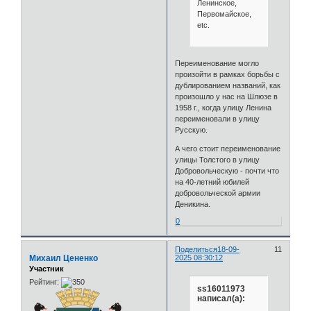
Ленинское,
Первомайское,
etc.
Переименование могло
произойти в рамках борьбы с
дублированием названий, как
произошло у нас на Шлюзе в
1958 г., когда улицу Ленина
переименовали в улицу
Русскую.
А чего стоит переименование
улицы Толстого в улицу
Добровольческую - почти что
на 40-летний юбилей
добровольческой армии
Деникина.
0
Поделиться
18-09-
11
Михаил Цененко
2025 08:30:12
Участник
Рейтинг:
ss16011973
написал(а):