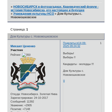
»
НОВОСИБИРСК в фотозагадках. Краеведческий форум -
история Новосибирска, его настоящее и будущее
»
Учреждения культуры НСО
»
Дом Культуры с.
Новомошковское
Страница:
1
Дом Культуры с. Новомошковское
Поделиться
14-09-
1
Михаил Цененко
2025 09:24:32
Участник
Выборы!
Рейтинг:
Выборы !!
Кандидаты - молодцы !!!
Дом Культуры с.
Новомошковское
0
Откуда:
Новосибирск. Золотая Нива
Зарегистрирован
: 24-10-2017
Сообщений:
11392
Уважение:
+2905
Позитив:
+7148