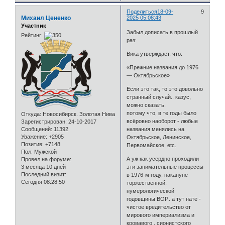
Поделиться
18-09-
9
Михаил Цененко
2025 05:08:43
Участник
Забыл дописать в прошлый
Рейтинг:
раз:
Вика утверждает, что:
«Прежние названия до 1976
— Октябрьское»
Если это так, то это довольно
странный случай.. казус,
можно сказать.
потому что, в те годы было
Откуда:
Новосибирск. Золотая Нива
всёровно наоборот - любые
Зарегистрирован
: 24-10-2017
Сообщений:
11392
названия менялись на
Уважение:
+2905
Октябрьское, Ленинское,
Позитив:
+7148
Первомайское, etc.
Пол:
Мужской
А уж как усердно проходили
Провел на форуме:
3 месяца 10 дней
эти занимательные процессы
Последний визит:
в 1976-м году, накануне
Сегодня 08:28:50
торжественной,
нумерологической
годовщины ВОР.. а тут нате -
чистое вредительство от
мирового империализма и
кровавого , сионистского