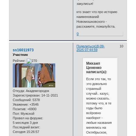
закулисья!
кто знает что про историю
наименований
Новомошковского -
расскажите, пожалуйста.
0
Поделиться
18-09-
10
ss16011973
2025 07:44:59
Участник
Рейтинг:
Михаил
Цененко
написал(а):
Если это так, то
это довольно
странный
Откуда:
Академгородок
случай.. казус,
Зарегистрирован
: 14-11-2021
можно сказать.
Сообщений:
5378
потому что, в те
Уважение:
+3546
годы было
Позитив:
+6900
всёровно
Пол:
Мужской
наоборот -
Провел на форуме:
5 месяцев 3 дня
любые названия
Последний визит:
менялись на
Сегодня 15:26:57
Октябрьское,