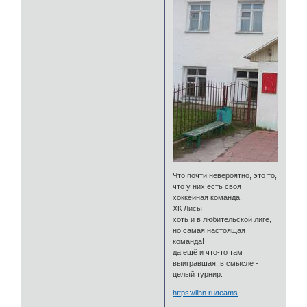
Что почти невероятно, это то,
что у них есть своя
хоккейная команда.
ХК Лисы
хоть и в любительской лиге,
но самая настоящая
команда!
да ещё и что-то там
выигравшая, в смысле -
целый турнир.
https://llhn.ru/teams