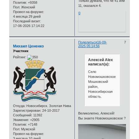
Только думала, что № 41 или
Позитив:
+9358
11, оказался 4.
Пол:
Женский
Провел на форуме:
0
4 месяца 29 дней
Последний визит:
17-06-2026 17:14:22
Поделиться
16-09-
7
Михаил Цененко
2025 05:14:56
Участник
Рейтинг:
Алексей Alex
написал(а):
Село
Новомошковское,
Мошковский
район,
Новосибирская
область.
Откуда:
Новосибирск. Золотая Нива
Зарегистрирован
: 24-10-2017
Великолепно, Алексей!
Сообщений:
11392
Вы знаете Новомошковское ?
Уважение:
+2905
Позитив:
+7148
Пол:
Мужской
Провел на форуме:
3 месяца 10 дней