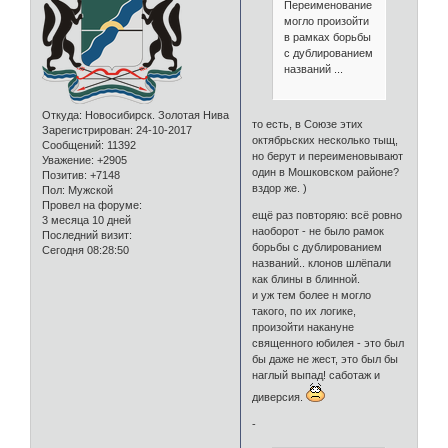
Переименование
могло произойти
в рамках борьбы
с дублированием
названий ...
Откуда:
Новосибирск. Золотая Нива
то есть, в Союзе этих
Зарегистрирован
: 24-10-2017
октябрьских несколько тыщ,
Сообщений:
11392
но берут и переименовывают
Уважение:
+2905
один в Мошковском районе?
Позитив:
+7148
вздор же. )
Пол:
Мужской
Провел на форуме:
ещё раз повторяю: всё ровно
3 месяца 10 дней
наоборот - не было рамок
Последний визит:
борьбы с дублированием
Сегодня 08:28:50
названий.. клонов шлёпали
как блины в блинной.
и уж тем более н могло
такого, по их логике,
произойти накануне
священного юбилея - это был
бы даже не жест, это был бы
наглый выпад! саботаж и
диверсия.
-