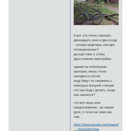
А вот это точно самопал.
двенадцать окон и два входа
- четыре квартиры, или две
пятикомнатных?
да ещё плюс к этому
двухэтажная пристройка.
здания на небольшом
пригорке, внизу точно
находится септик.
воду берут из скважины с
помощью мощной станции.
что они будут делать, когда
она заилится?
это всё лишь мои
предположения.. на самом
деле, я точно не знаю как
там.
https://www.google.com/maps/@55.327
… DSoASAFQAw