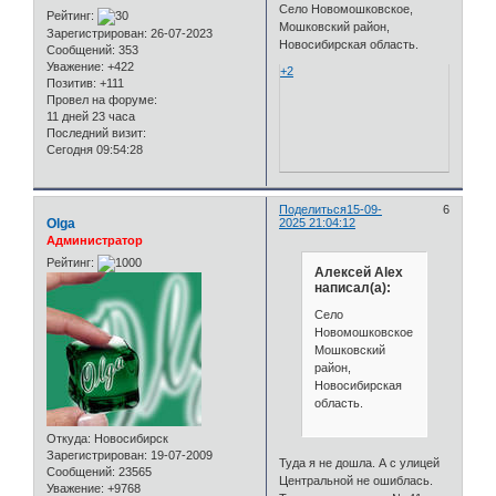
Село Новомошковское,
Рейтинг:
Мошковский район,
Зарегистрирован
: 26-07-2023
Новосибирская область.
Сообщений:
353
Уважение:
+422
+2
Позитив:
+111
Провел на форуме:
11 дней 23 часа
Последний визит:
Сегодня 09:54:28
Поделиться
15-09-
6
Olga
2025 21:04:12
Администратор
Рейтинг:
Алексей Alex
написал(а):
Село
Новомошковское,
Мошковский
район,
Новосибирская
область.
Откуда:
Новосибирск
Зарегистрирован
: 19-07-2009
Туда я не дошла. А с улицей
Сообщений:
23565
Центральной не ошиблась.
Уважение:
+9768