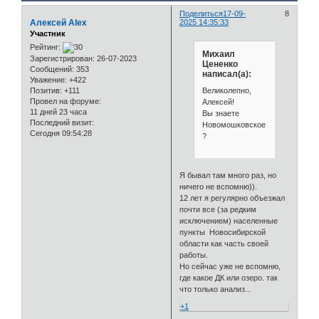
Поделиться
17-09-
8
Алексей Alex
2025 14:35:33
Участник
Рейтинг:
Михаил
Зарегистрирован
: 26-07-2023
Цененко
Сообщений:
353
написал(а):
Уважение:
+422
Великолепно,
Позитив:
+111
Провел на форуме:
Алексей!
11 дней 23 часа
Вы знаете
Последний визит:
Новомошковское
Сегодня 09:54:28
?
Я бывал там много раз, но
ничего не вспомню)).
12 лет я регулярно объезжал
почти все (за редким
исключением) населенные
пункты Новосибирской
области как часть своей
работы.
Но сейчас уже не вспомню,
где какое ДК или озеро. так
что только анализ...
+1