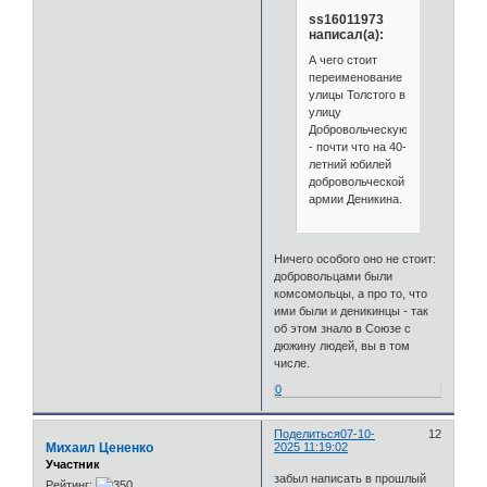
ss16011973
написал(а):
А чего стоит
переименование
улицы Толстого в
улицу
Добровольческую
- почти что на 40-
летний юбилей
добровольческой
армии Деникина.
Ничего особого оно не стоит:
добровольцами были
комсомольцы, а про то, что
ими были и деникинцы - так
об этом знало в Союзе с
дюжину людей, вы в том
числе.
0
Поделиться
07-10-
12
Михаил Цененко
2025 11:19:02
Участник
забыл написать в прошлый
Рейтинг: