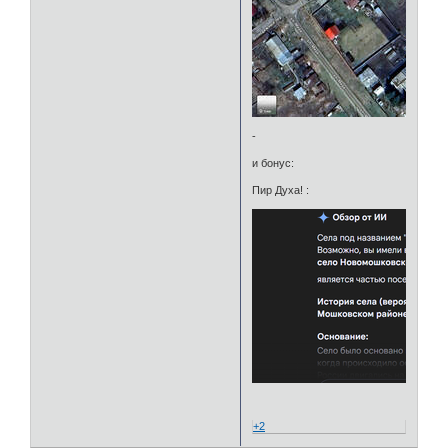
-
и бонус:
Пир Духа! :
+2