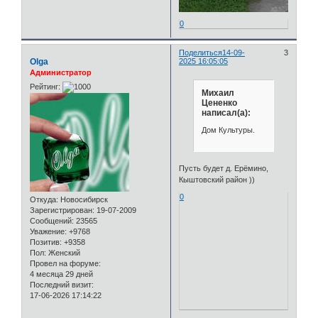
0
Поделиться
14-09-
3
Olga
2025 16:05:05
Администратор
Рейтинг:
Михаил
Цененко
написал(а):
Дом Культуры.
Пусть будет д. Ерёмино,
Кыштовский район ))
0
Откуда:
Новосибирск
Зарегистрирован
: 19-07-2009
Сообщений:
23565
Уважение:
+9768
Позитив:
+9358
Пол:
Женский
Провел на форуме:
4 месяца 29 дней
Последний визит:
17-06-2026 17:14:22