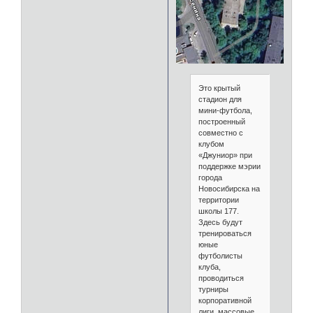
Это крытый
стадион для
мини-футбола,
построенный
совместно с
клубом
«Джуниор» при
поддержке мэрии
города
Новосибирска на
территории
школы 177.
Здесь будут
тренироваться
юные
футболисты
клуба,
проводиться
турниры
корпоративной
лиги, массовые