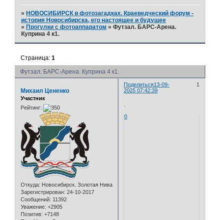
»
НОВОСИБИРСК в фотозагадках. Краеведческий форум -
история Новосибирска, его настоящее и будущее
»
Прогулки с фотоаппаратом
»
Футзал. БАРС-Арена.
Куприна 4 к1.
Страница:
1
Футзал. БАРС-Арена. Куприна 4 к1.
Поделиться
13-09-
1
Михаил Цененко
2025 07:42:39
Участник
.
Рейтинг:
0
Откуда:
Новосибирск. Золотая Нива
Зарегистрирован
: 24-10-2017
Сообщений:
11392
Уважение:
+2905
Позитив:
+7148