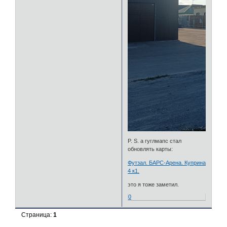
P. S. а гуглмапс стал
обновлять карты:
Футзал. БАРС-Арена. Куприна
4 к1.
это я тоже заметил.
0
Страница:
1