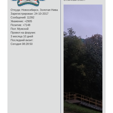
Откуда:
Новосибирск. Золотая Нива
Зарегистрирован
: 24-10-2017
Сообщений:
11392
Уважение:
+2905
Позитив:
+7148
Пол:
Мужской
Провел на форуме:
3 месяца 10 дней
Последний визит:
Сегодня 08:28:50