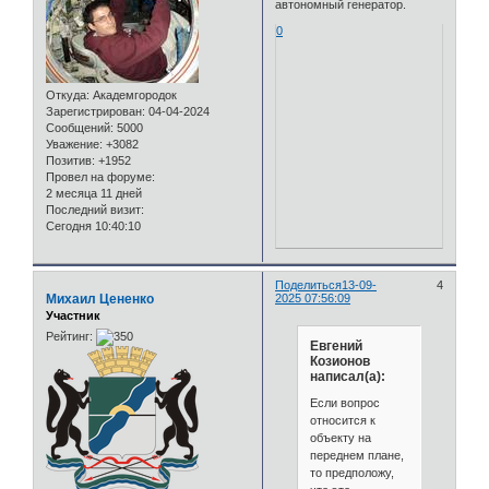
автономный генератор.
0
Откуда:
Академгородок
Зарегистрирован
: 04-04-2024
Сообщений:
5000
Уважение:
+3082
Позитив:
+1952
Провел на форуме:
2 месяца 11 дней
Последний визит:
Сегодня 10:40:10
Поделиться
13-09-
4
Михаил Цененко
2025 07:56:09
Участник
Рейтинг:
Евгений
Козионов
написал(а):
Если вопрос
относится к
объекту на
переднем плане,
то предположу,