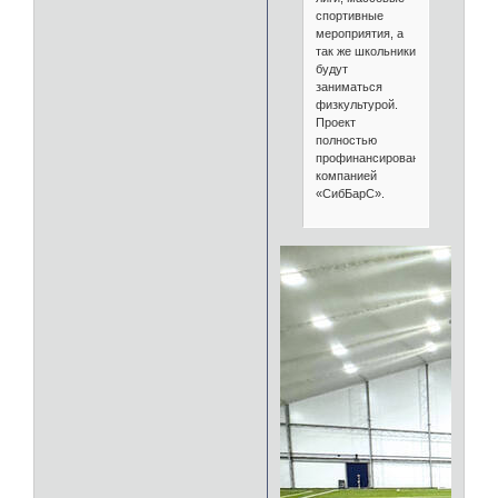
спортивные
мероприятия, а
так же школьники
будут
заниматься
физкультурой.
Проект
полностью
профинансирован
компанией
«СибБарС».