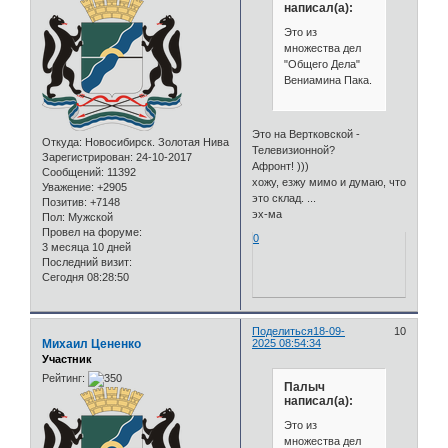
написал(а):
Это из
множества дел
"Общего Дела"
Вениамина Пака.
Это на Вертковской -
Откуда:
Новосибирск. Золотая Нива
Телевизионной?
Зарегистрирован
: 24-10-2017
Афронт! )))
Сообщений:
11392
хожу, езжу мимо и думаю, что
Уважение:
+2905
это склад. ...
Позитив:
+7148
эх-ма
Пол:
Мужской
Провел на форуме:
0
3 месяца 10 дней
Последний визит:
Сегодня 08:28:50
Поделиться
18-09-
10
Михаил Цененко
2025 08:54:34
Участник
Рейтинг:
Палыч
написал(а):
Это из
множества дел