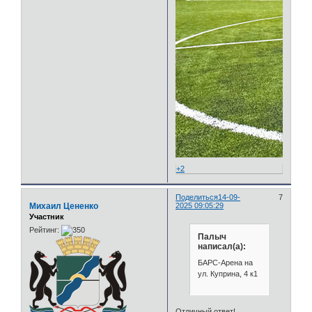
+2
Поделиться
14-09-
7
Михаил Цененко
2025 09:05:29
Участник
Рейтинг:
Палыч
написал(а):
БАРС-Арена на
ул. Куприна, 4 к1
Отличный ответ!