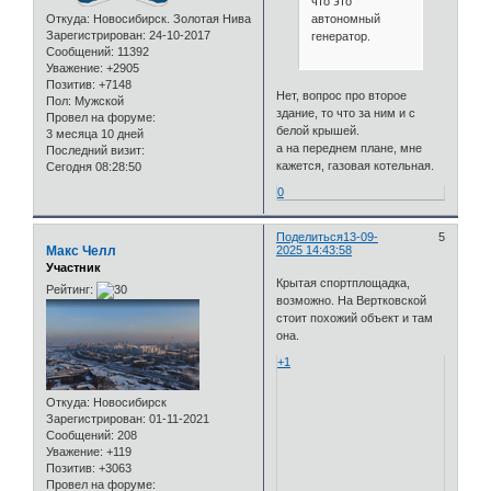
что это
автономный
Откуда:
Новосибирск. Золотая Нива
Зарегистрирован
: 24-10-2017
генератор.
Сообщений:
11392
Уважение:
+2905
Позитив:
+7148
Нет, вопрос про второе
Пол:
Мужской
здание, то что за ним и с
Провел на форуме:
белой крышей.
3 месяца 10 дней
а на переднем плане, мне
Последний визит:
кажется, газовая котельная.
Сегодня 08:28:50
0
Поделиться
13-09-
5
Макс Челл
2025 14:43:58
Участник
Крытая спортплощадка,
Рейтинг:
возможно. На Вертковской
стоит похожий объект и там
она.
+1
Откуда:
Новосибирск
Зарегистрирован
: 01-11-2021
Сообщений:
208
Уважение:
+119
Позитив:
+3063
Провел на форуме: