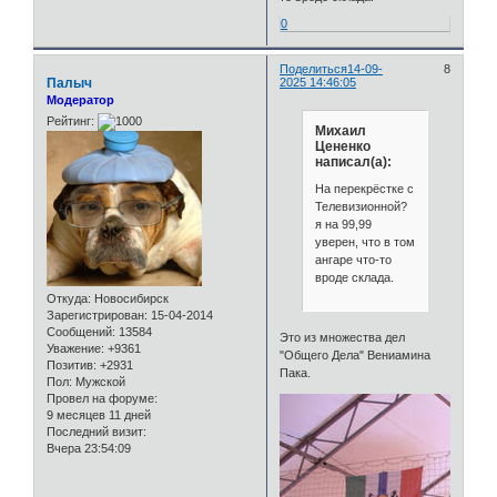
0
Поделиться
14-09-
8
Палыч
2025 14:46:05
Модератор
Рейтинг:
Михаил
Цененко
написал(а):
На перекрёстке с
Телевизионной?
я на 99,99
уверен, что в том
ангаре что-то
вроде склада.
Откуда:
Новосибирск
Зарегистрирован
: 15-04-2014
Сообщений:
13584
Это из множества дел
Уважение:
+9361
"Общего Дела" Вениамина
Позитив:
+2931
Пака.
Пол:
Мужской
Провел на форуме:
9 месяцев 11 дней
Последний визит:
Вчера 23:54:09