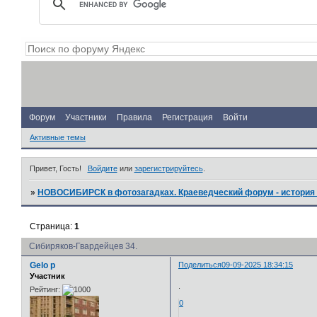
Форум
Участники
Правила
Регистрация
Войти
Активные темы
Привет, Гость!
Войдите
или
зарегистрируйтесь
.
»
НОВОСИБИРСК в фотозагадках. Краеведческий форум - история 
Страница:
1
Сибиряков-Гвардейцев 34.
Gelo p
Поделиться
09-09-2025 18:34:15
Участник
.
Рейтинг:
0