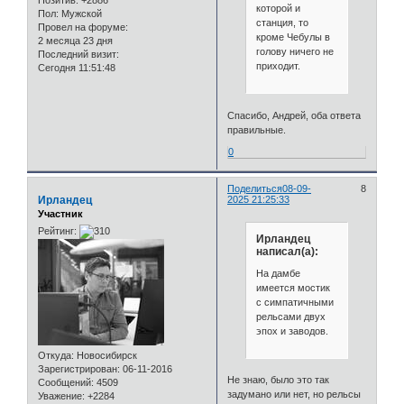
Позитив:
+2886
которой и
Пол:
Мужской
станция, то
Провел на форуме:
кроме Чебулы в
2 месяца 23 дня
голову ничего не
Последний визит:
приходит.
Сегодня 11:51:48
Спасибо, Андрей, оба ответа
правильные.
0
Поделиться
08-09-
8
Ирландец
2025 21:25:33
Участник
Рейтинг:
Ирландец
написал(а):
На дамбе
имеется мостик
с симпатичными
рельсами двух
эпох и заводов.
Откуда:
Новосибирск
Зарегистрирован
: 06-11-2016
Не знаю, было это так
Сообщений:
4509
задумано или нет, но рельсы
Уважение:
+2284