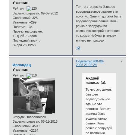
Участник
То что это домик бывшее
Рейтинг:
водоподъемное здание это
Зарегистрирован
: 09-07-2012
понятно. Значит должна быть
Сообщений:
325
водонапорная башня. Коль
Уважение:
+299
речка с запрудой по
Позитив:
+34
названию которой и станция,
Провел на форуме:
то кроме Чебулы в голову
11 дней 7 часов
Последний визит:
ничего не приходит.
Вчера 23:19:58
+2
Поделиться
08-09-
7
Ирландец
2025 21:02:24
Участник
Рейтинг:
Андрей
написал(а):
То что это домик
бывшее
водоподъемное
здание это
понятно. Значит
должна быть
Откуда:
Новосибирск
водонапорная
Зарегистрирован
: 06-11-2016
башня. Коль
Сообщений:
4509
речка с запрудой
Уважение:
+2284
по названию