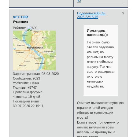
+2
Поделиться
08-09-
9
VECTOR
2025 22:15:46
Участник
Рейтинг:
Ирландец
написал(а):
Не знаю, было
это так задумано
или нет, но
рельсы на мосту
лежат клеймами
наружу. Так что
сфотографировать
Зарегистрирован
: 08-03-2020
их стоило
Сообщений:
9023
некоторых
Уважение:
+7064
неудобств.
Позитив:
+5747
Провел на форуме:
4 месяца 19 дней
Последний визит:
Они там выполняют функцию
30-07-2026 22:19:11
ограничителей или для
жёсткости конструкции
моста?
Если второе, то почему-то
они костылями ко всем
шпалам не притянуты, а
просто лежат.