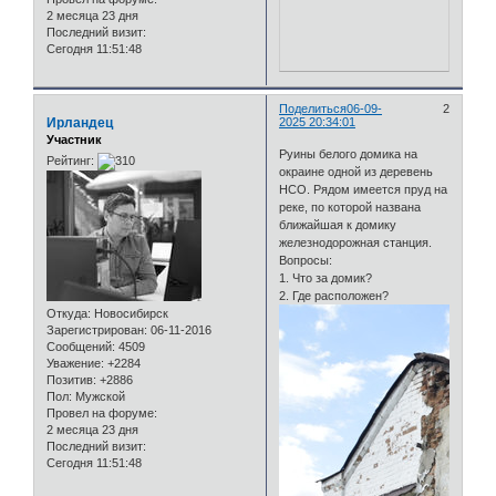
2 месяца 23 дня
Последний визит:
Сегодня 11:51:48
Поделиться
06-09-
2
Ирландец
2025 20:34:01
Участник
Руины белого домика на
Рейтинг:
окраине одной из деревень
НСО. Рядом имеется пруд на
реке, по которой названа
ближайшая к домику
железнодорожная станция.
Вопросы:
1. Что за домик?
2. Где расположен?
Откуда:
Новосибирск
Зарегистрирован
: 06-11-2016
Сообщений:
4509
Уважение:
+2284
Позитив:
+2886
Пол:
Мужской
Провел на форуме:
2 месяца 23 дня
Последний визит:
Сегодня 11:51:48