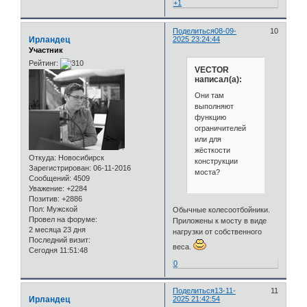
+1
Поделиться
08-09-
10
Ирландец
2025 23:24:44
Участник
Рейтинг:
VECTOR
написал(а):
Они там
выполняют
функцию
ограничителей
или для
жёсткости
Откуда:
Новосибирск
конструкции
Зарегистрирован
: 06-11-2016
моста?
Сообщений:
4509
Уважение:
+2284
Позитив:
+2886
Пол:
Мужской
Обычные колесоотбойники.
Провел на форуме:
Приложены к мосту в виде
2 месяца 23 дня
нагрузки от собственного
Последний визит:
веса.
Сегодня 11:51:48
0
Поделиться
13-11-
11
Ирландец
2025 21:42:54