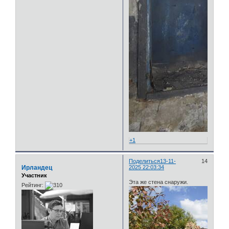
+1
Поделиться
13-11-
14
Ирландец
2025 22:03:34
Участник
Эта же стена снаружи.
Рейтинг: