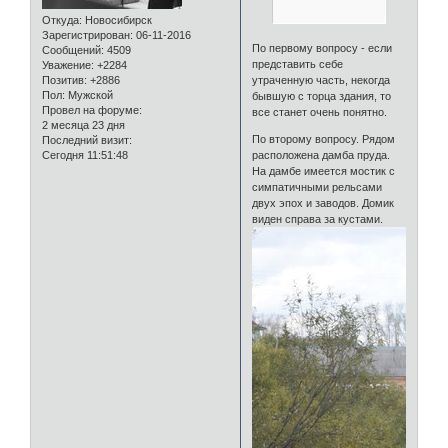
Откуда:
Новосибирск
Зарегистрирован
: 06-11-2016
По первому вопросу - если
Сообщений:
4509
представить себе
Уважение:
+2284
утраченную часть, некогда
Позитив:
+2886
Пол:
Мужской
бывшую с торца здания, то
Провел на форуме:
все станет очень понятно.
2 месяца 23 дня
По второму вопросу. Рядом
Последний визит:
расположена дамба пруда.
Сегодня 11:51:48
На дамбе имеется мостик с
симпатичными рельсами
двух эпох и заводов. Домик
виден справа за кустами.