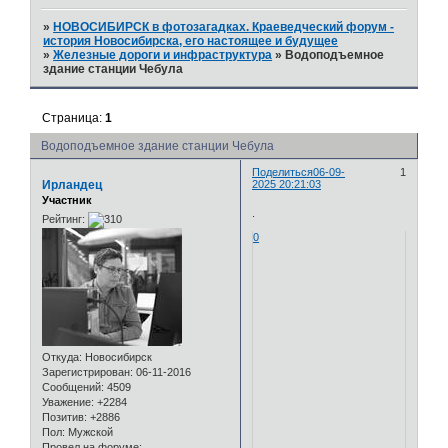
»
НОВОСИБИРСК в фотозагадках. Краеведческий форум -
история Новосибирска, его настоящее и будущее
»
Железные дороги и инфраструктура
»
Водоподъемное
здание станции Чебула
Страница:
1
Водоподъемное здание станции Чебула
Поделиться
06-09-
1
Ирландец
2025 20:21:03
Участник
.
Рейтинг:
0
Откуда:
Новосибирск
Зарегистрирован
: 06-11-2016
Сообщений:
4509
Уважение:
+2284
Позитив:
+2886
Пол:
Мужской
Провел на форуме: