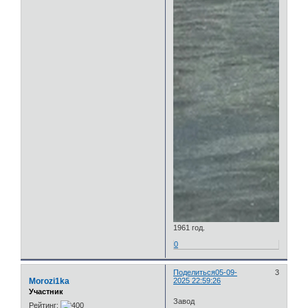
1961 год.
0
Поделиться
05-09-
3
Morozi1ka
2025 22:59:26
Участник
Завод
Рейтинг: