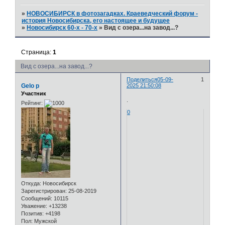
»
НОВОСИБИРСК в фотозагадках. Краеведческий форум -
история Новосибирска, его настоящее и будущее
»
Новосибирск 60-х - 70-х
»
Вид с озера...на завод...?
Страница:
1
Вид с озера...на завод...?
Поделиться
05-09-
1
Gelo p
2025 21:50:08
Участник
.
Рейтинг:
0
Откуда:
Новосибирск
Зарегистрирован
: 25-08-2019
Сообщений:
10115
Уважение:
+13238
Позитив:
+4198
Пол:
Мужской