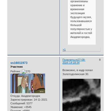
организованы
хранение и
временная
экспозиция
будущего музея,
пользовавшаяся
большой
популярностью у
жителей и гостей
Академгородка.
+1
Поделиться
27-08-
8
ss16011973
2025 14:18:34
Участник
Возможно, в кадр попал
Рейтинг:
Золотодолинская 30.
Откуда:
Академгородок
Зарегистрирован
: 14-11-2021
Сообщений:
5377
Уважение:
+3545
Позитив:
+6890