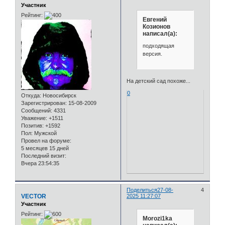
Участник
Рейтинг:
Евгений
Козионов
написал(а):
подходящая
версия.
На детский сад похоже...
0
Откуда:
Новосибирск
Зарегистрирован
: 15-08-2009
Сообщений:
4331
Уважение:
+1511
Позитив:
+1592
Пол:
Мужской
Провел на форуме:
5 месяцев 15 дней
Последний визит:
Вчера 23:54:35
Поделиться
27-08-
4
VECTOR
2025 11:27:07
Участник
Рейтинг:
Morozi1ka