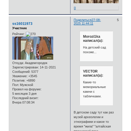
0
Поделиться
27-08-
5
ss16011973
2025 11:44:11
Участник
Рейтинг:
Morozi1ka
написал(а):
На детский сад
похоже...
Откуда:
Академгородок
Зарегистрирован
: 14-11-2021
VECTOR
Сообщений:
5377
написал(а):
Уважение:
+3545
Позитив:
+6890
Какие-то
Пол:
Мужской
мемориальные
Провел на форуме:
камни с
5 месяцев 3 дня
табличками.
Последний визит:
Вчера 07:08:34
В детском саду тут как раз
музей археологии и
этнографиии и какое то
время "жила" "алтайская
принцесса" пока