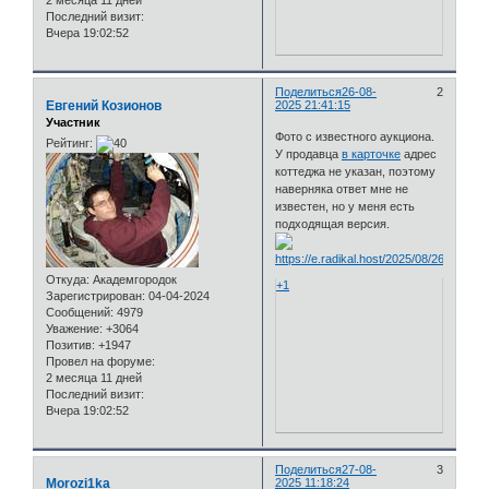
2 месяца 11 дней
Последний визит:
Вчера 19:02:52
Поделиться
26-08-
2
Евгений Козионов
2025 21:41:15
Участник
Фото с известного аукциона.
Рейтинг:
У продавца
в карточке
адрес
коттеджа не указан, поэтому
наверняка ответ мне не
известен, но у меня есть
подходящая версия.
Откуда:
Академгородок
+1
Зарегистрирован
: 04-04-2024
Сообщений:
4979
Уважение:
+3064
Позитив:
+1947
Провел на форуме:
2 месяца 11 дней
Последний визит:
Вчера 19:02:52
Поделиться
27-08-
3
Morozi1ka
2025 11:18:24