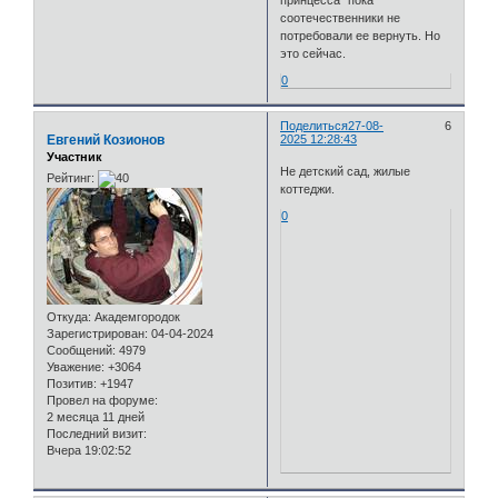
соотечественники не
потребовали ее вернуть. Но
это сейчас.
0
Поделиться
27-08-
6
Евгений Козионов
2025 12:28:43
Участник
Не детский сад, жилые
Рейтинг:
коттеджи.
0
Откуда:
Академгородок
Зарегистрирован
: 04-04-2024
Сообщений:
4979
Уважение:
+3064
Позитив:
+1947
Провел на форуме:
2 месяца 11 дней
Последний визит:
Вчера 19:02:52