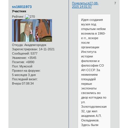
Поделиться
27-08-
7
ss16011973
2025 14:01:57
Участник
Рейтинг:
Идея создания
музея под
открытым небом
возникла в 1960-
е гг., вскоре
после
Откуда:
Академгородок
организации
Зарегистрирован
: 14-11-2021
Института
Сообщений:
5377
истории
Уважение:
+3545
филологии и
Позитив:
+6890
философии СО
Пол:
Мужской
АН СССР. За
Провел на форуме:
неимением
5 месяцев 3 дня
площадей
Последний визит:
Вчера 07:08:34
первые
экспонаты
свозились во
двор коттеджа по
ул.
Золотодолинская,
32, где жил
академик А.П.
Окладников.
Здесь были