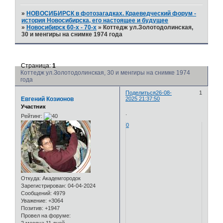
»
НОВОСИБИРСК в фотозагадках. Краеведческий форум -
история Новосибирска, его настоящее и будущее
»
Новосибирск 60-х - 70-х
»
Коттедж ул.Золотодолинская,
30 и менгиры на снимке 1974 года
Страница:
1
Коттедж ул.Золотодолинская, 30 и менгиры на снимке 1974
года
Поделиться
26-08-
1
Евгений Козионов
2025 21:37:50
Участник
.
Рейтинг:
0
Откуда:
Академгородок
Зарегистрирован
: 04-04-2024
Сообщений:
4979
Уважение:
+3064
Позитив:
+1947
Провел на форуме: