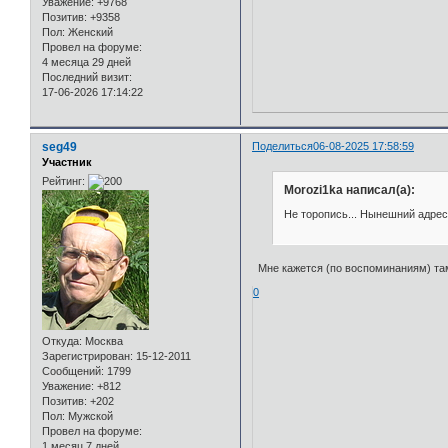
Уважение:
+9768
Позитив:
+9358
Пол:
Женский
Провел на форуме:
4 месяца 29 дней
Последний визит:
17-06-2026 17:14:22
seg49
Поделиться
06-08-2025 17:58:59
Участник
Рейтинг:
Morozi1ka написал(а):
Не торопись... Нынешний адрес
Мне кажется (по воспоминаниям) та
0
Откуда:
Москва
Зарегистрирован
: 15-12-2011
Сообщений:
1799
Уважение:
+812
Позитив:
+202
Пол:
Мужской
Провел на форуме:
1 месяц 7 дней