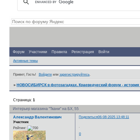
Форум
Участники
Правила
Регистрация
Войти
Активные темы
Привет, Гость!
Войдите
или
зарегистрируйтесь
.
»
НОВОСИБИРСК в фотозагадках. Краеведческий форум - история 
Страница:
1
Интерьер магазина "Ткани" на БХ, 55
Александр Валентинович
Поделиться
06-08-2025 13:48:11
Участник
.
Рейтинг:
0