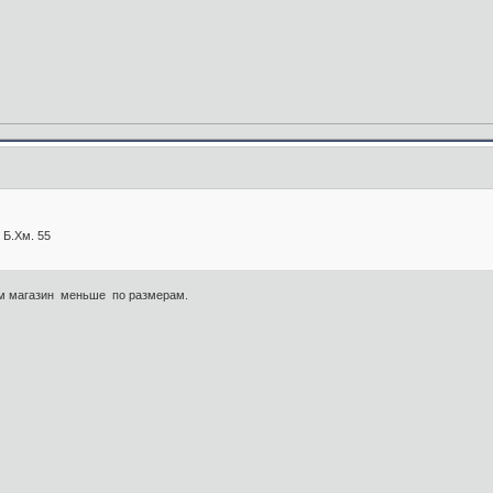
 Б.Хм. 55
м магазин меньше по размерам.