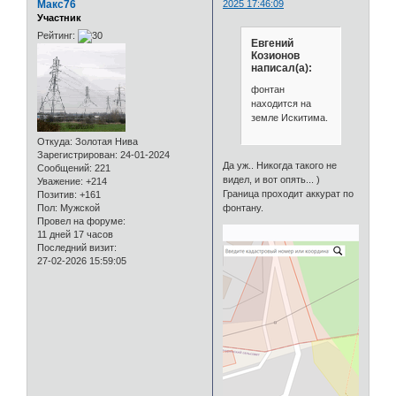
Макс76
2025 17:46:09
Участник
Рейтинг:
Евгений
Козионов
написал(а):
фонтан
находится на
земле Искитима.
Откуда:
Золотая Нива
Зарегистрирован
: 24-01-2024
Да уж.. Никогда такого не
Сообщений:
221
видел, и вот опять... )
Уважение:
+214
Граница проходит аккурат по
Позитив:
+161
Пол:
Мужской
фонтану.
Провел на форуме:
11 дней 17 часов
Последний визит:
27-02-2026 15:59:05