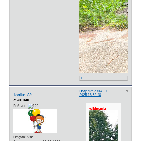
0
Поделиться
14-07-
9
1ooiko_89
2025 16:32:40
Участник
Рейтинг:
wikimapia
Откуда:
Nsk