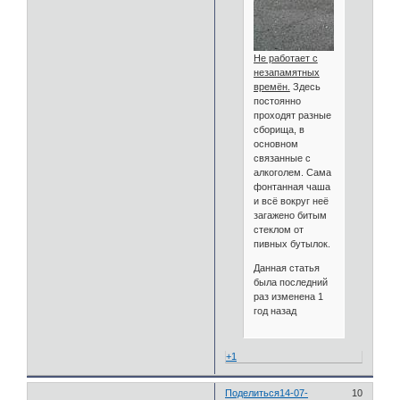
Не работает с
незапамятных
времён.
Здесь
постоянно
проходят разные
сборища, в
основном
связанные с
алкоголем. Сама
фонтанная чаша
и всё вокруг неё
загажено битым
стеклом от
пивных бутылок.
Данная статья
была последний
раз изменена 1
год назад
+1
Поделиться
14-07-
10