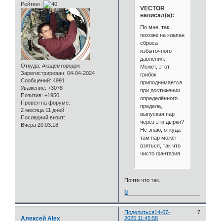
Рейтинг:
VECTOR
написал(а):
По мне, так
похоже на клапан
сброса
избыточного
давления.
Откуда:
Академгородок
Может, этот
Зарегистрирован
: 04-04-2024
грибок
Сообщений:
4991
приподнимается
Уважение:
+3078
при достижении
Позитив:
+1950
определённого
Провел на форуме:
предела,
2 месяца 11 дней
выпуская пар
Последний визит:
через эти дырки?
Вчера 20:03:18
Не знаю, откуда
там пар может
взяться, так что
чисто фантазия.
Почти что так.
0
Поделиться
14-07-
7
Алексей Alex
2025 11:45:58