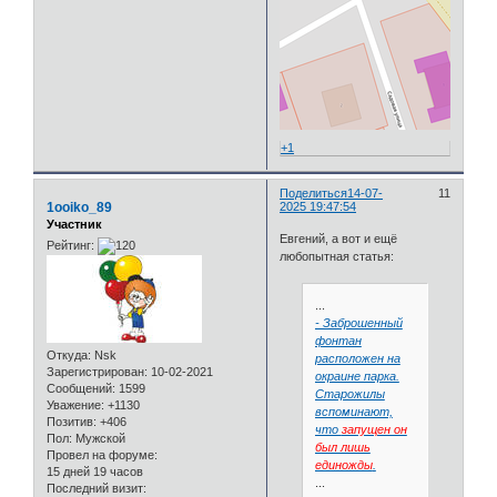
+1
Поделиться
14-07-
11
1ooiko_89
2025 19:47:54
Участник
Евгений, а вот и ещё
Рейтинг:
любопытная статья:
...
- Заброшенный
фонтан
Откуда:
Nsk
расположен на
Зарегистрирован
: 10-02-2021
окраине парка.
Сообщений:
1599
Старожилы
Уважение:
+1130
вспоминают,
Позитив:
+406
что
запущен он
Пол:
Мужской
был лишь
Провел на форуме:
единожды
.
15 дней 19 часов
...
Последний визит: