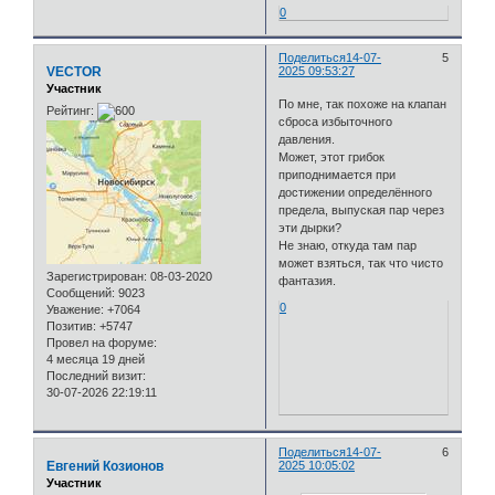
0
Поделиться
14-07-
5
VECTOR
2025 09:53:27
Участник
По мне, так похоже на клапан
Рейтинг:
сброса избыточного
давления.
Может, этот грибок
приподнимается при
достижении определённого
предела, выпуская пар через
эти дырки?
Не знаю, откуда там пар
может взяться, так что чисто
Зарегистрирован
: 08-03-2020
фантазия.
Сообщений:
9023
0
Уважение:
+7064
Позитив:
+5747
Провел на форуме:
4 месяца 19 дней
Последний визит:
30-07-2026 22:19:11
Поделиться
14-07-
6
Евгений Козионов
2025 10:05:02
Участник