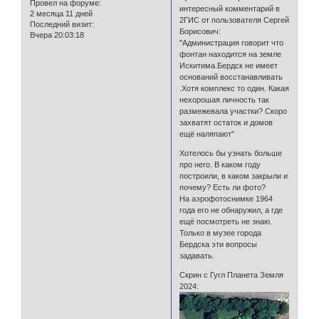
Провел на форуме:
интересный комментарий в
2 месяца 11 дней
2ГИС от пользователя Сергей
Последний визит:
Борисович:
Вчера 20:03:18
"Администрация говорит что
фонтан находится на земле
Искитима.Бердск не имеет
оснований восстанавливать
.Хотя комплекс то один. Какая
нехорошая личность так
размежевала участки? Скоро
захватят остаток и домов
ещё наляпают"
Хотелось бы узнать больше
про него. В каком году
построили, в каком закрыли и
почему? Есть ли фото?
На аэрофотоснимке 1964
года его не обнаружил, а где
ещё посмотреть не знаю.
Только в музее города
Бердска эти вопросы
задавать.
Скрин с Гугл Планета Земля
2024: