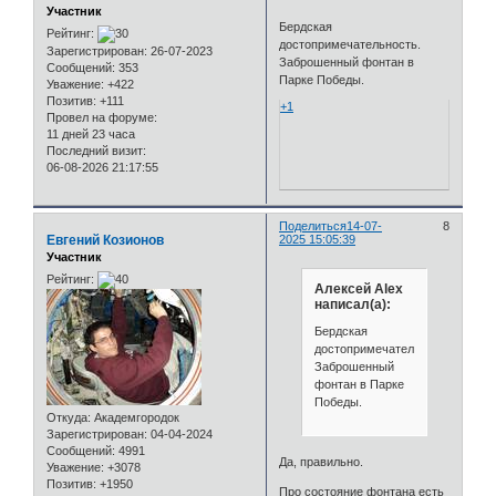
Участник
Бердская
Рейтинг:
достопримечательность.
Зарегистрирован
: 26-07-2023
Заброшенный фонтан в
Сообщений:
353
Парке Победы.
Уважение:
+422
Позитив:
+111
+1
Провел на форуме:
11 дней 23 часа
Последний визит:
06-08-2026 21:17:55
Поделиться
14-07-
8
Евгений Козионов
2025 15:05:39
Участник
Рейтинг:
Алексей Alex
написал(а):
Бердская
достопримечательность.
Заброшенный
фонтан в Парке
Победы.
Откуда:
Академгородок
Зарегистрирован
: 04-04-2024
Сообщений:
4991
Да, правильно.
Уважение:
+3078
Позитив:
+1950
Про состояние фонтана есть