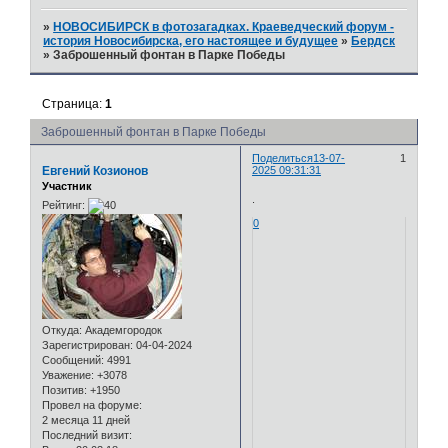
»
НОВОСИБИРСК в фотозагадках. Краеведческий форум -
история Новосибирска, его настоящее и будущее
»
Бердск
»
Заброшенный фонтан в Парке Победы
Страница:
1
Заброшенный фонтан в Парке Победы
Поделиться
13-07-
1
Евгений Козионов
2025 09:31:31
Участник
.
Рейтинг:
0
Откуда:
Академгородок
Зарегистрирован
: 04-04-2024
Сообщений:
4991
Уважение:
+3078
Позитив:
+1950
Провел на форуме:
2 месяца 11 дней
Последний визит: