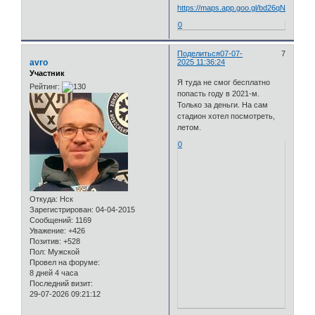
https://maps.app.goo.gl/bd26qNH7CQ
0
Поделиться
07-07-
7
avro
2025 11:36:24
Участник
Я туда не смог бесплатно
Рейтинг:
попасть году в 2021-м.
Только за деньги. На сам
стадион хотел посмотреть,
летом.
0
Откуда:
Нск
Зарегистрирован
: 04-04-2015
Сообщений:
1169
Уважение:
+426
Позитив:
+528
Пол:
Мужской
Провел на форуме:
8 дней 4 часа
Последний визит:
29-07-2026 09:21:12