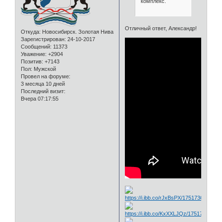
комплекс.
Отличный ответ, Александр!
Откуда:
Новосибирск. Золотая Нива
Зарегистрирован
: 24-10-2017
Сообщений:
11373
Уважение:
+2904
Позитив:
+7143
Пол:
Мужской
Провел на форуме:
3 месяца 10 дней
Последний визит:
Вчера 07:17:55