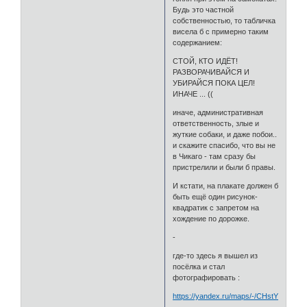
Будь это частной
собственностью, то табличка
висела б с примерно таким
содержанием:
СТОЙ, КТО ИДЁТ!
РАЗВОРАЧИВАЙСЯ И
УБИРАЙСЯ ПОКА ЦЕЛ!
ИНАЧЕ ... ((
иначе, административная
ответственность, злые и
жуткие собаки, и даже побои..
и скажите спасибо, что вы не
в Чикаго - там сразу бы
пристрелили и были б правы.
И кстати, на плакате должен б
быть ещё один рисунок-
квадратик с запретом на
хождение по дорожке.
-
где-то здесь я вышел из
посёлка и стал
фотографировать :
https://yandex.ru/maps/-/CHstYMKi