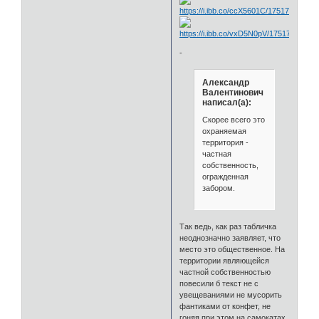
-
Александр
Валентинович
написал(а):
Скорее всего это
охраняемая
территория -
частная
собственность,
огражденная
забором.
Так ведь, как раз табличка
неоднозначно заявляет, что
место это общественное. На
территории являющейся
частной собственностью
повесили б текст не с
увещеваниями не мусорить
фантиками от конфет, не
гоняя при этом на самокатах.