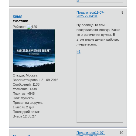
Поделиться
11-07-
9
Крыл
2025 22:04:01
Участник
Ну вообще-то там
Рейтинг:
постреливают иногда. Какие-
то ограничения нужны. В
этом плане деньги работают
лучше всего.
+1
Откуда:
Москва
Зарегистрирован
: 21-09-2016
Сообщений:
1138
Уважение:
+338
Позитив:
+545
Пол:
Мужской
Провел на форуме:
1 месяц 2 дня
Последний визит:
Вчера 12:53:27
Поделиться
12-07-
10