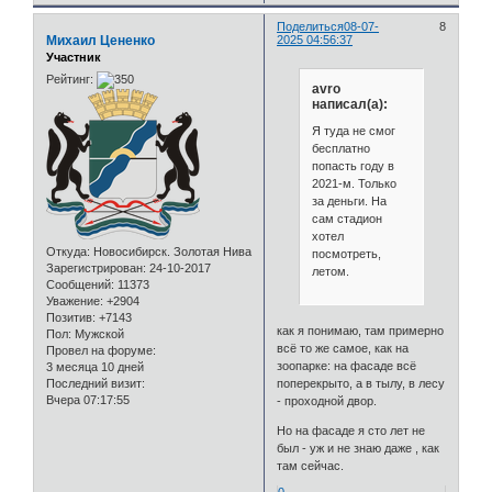
Поделиться
08-07-
8
Михаил Цененко
2025 04:56:37
Участник
Рейтинг:
avro
написал(а):
Я туда не смог
бесплатно
попасть году в
2021-м. Только
за деньги. На
сам стадион
хотел
Откуда:
Новосибирск. Золотая Нива
посмотреть,
Зарегистрирован
: 24-10-2017
летом.
Сообщений:
11373
Уважение:
+2904
Позитив:
+7143
как я понимаю, там примерно
Пол:
Мужской
всё то же самое, как на
Провел на форуме:
зоопарке: на фасаде всё
3 месяца 10 дней
Последний визит:
поперекрыто, а в тылу, в лесу
Вчера 07:17:55
- проходной двор.
Но на фасаде я сто лет не
был - уж и не знаю даже , как
там сейчас.
0