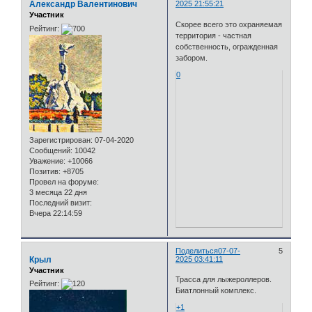
Александр Валентинович
2025 21:55:21
Участник
Скорее всего это охраняемая
Рейтинг:
территория - частная
собственность, огражденная
забором.
0
Зарегистрирован
: 07-04-2020
Сообщений:
10042
Уважение:
+10066
Позитив:
+8705
Провел на форуме:
3 месяца 22 дня
Последний визит:
Вчера 22:14:59
Поделиться
07-07-
5
Крыл
2025 03:41:11
Участник
Трасса для лыжероллеров.
Рейтинг:
Биатлонный комплекс.
+1