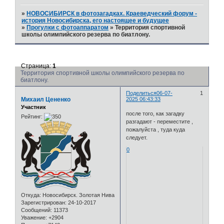
»
НОВОСИБИРСК в фотозагадках. Краеведческий форум -
история Новосибирска, его настоящее и будущее
»
Прогулки с фотоаппаратом
»
Территория спортивной
школы олимпийского резерва по биатлону.
Страница:
1
Территория спортивной школы олимпийского резерва по
биатлону.
Поделиться
06-07-
1
Михаил Цененко
2025 06:43:33
Участник
после того, как загадку
Рейтинг:
разгадают - переместите ,
пожалуйста , туда куда
следует.
0
Откуда:
Новосибирск. Золотая Нива
Зарегистрирован
: 24-10-2017
Сообщений:
11373
Уважение:
+2904