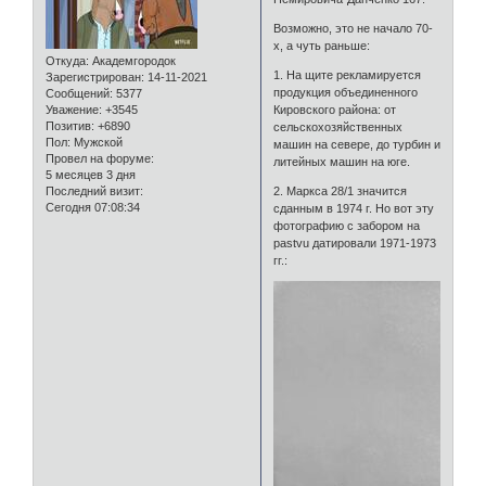
Возможно, это не начало 70-
х, а чуть раньше:
Откуда:
Академгородок
1. На щите рекламируется
Зарегистрирован
: 14-11-2021
продукция объединенного
Сообщений:
5377
Уважение:
+3545
Кировского района: от
Позитив:
+6890
сельскохозяйственных
Пол:
Мужской
машин на севере, до турбин и
Провел на форуме:
литейных машин на юге.
5 месяцев 3 дня
Последний визит:
2. Маркса 28/1 значится
Сегодня 07:08:34
сданным в 1974 г. Но вот эту
фотографию с забором на
pastvu датировали 1971-1973
гг.: