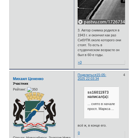
3. Автор снимка родился в
1943 г. и окончил как раз
СибУПК около которого они
стоят. То есть в
студенческом возрасте он
был в 60-е годы.
+3
Поделиться
15-05-
4
Михаил Цененко
2025 22:03:34
Участник
Рейтинг:
ss16011973
написал(а):
... снято в начале
просп. Маркса ...
всё ж, в конце его.
0
Откуда:
Новосибирск. Золотая Нива