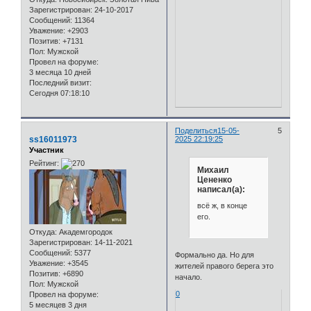
Зарегистрирован
: 24-10-2017
Сообщений:
11364
Уважение:
+2903
Позитив:
+7131
Пол:
Мужской
Провел на форуме:
3 месяца 10 дней
Последний визит:
Сегодня 07:18:10
Поделиться
15-05-
5
ss16011973
2025 22:19:25
Участник
Рейтинг:
Михаил
Цененко
написал(а):
всё ж, в конце
его.
Откуда:
Академгородок
Зарегистрирован
: 14-11-2021
Сообщений:
5377
Формально да. Но для
Уважение:
+3545
жителей правого берега это
Позитив:
+6890
начало.
Пол:
Мужской
0
Провел на форуме:
5 месяцев 3 дня