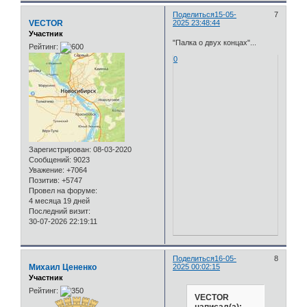
Поделиться
15-05-
7
VECTOR
2025 23:48:44
Участник
"Палка о двух концах"...
Рейтинг:
0
Зарегистрирован
: 08-03-2020
Сообщений:
9023
Уважение:
+7064
Позитив:
+5747
Провел на форуме:
4 месяца 19 дней
Последний визит:
30-07-2026 22:19:11
Поделиться
16-05-
8
Михаил Цененко
2025 00:02:15
Участник
Рейтинг:
VECTOR
написал(а):