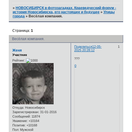
»
НОВОСИБИРСК в фотозагадках. Краеведческий форум -
история Новосибирска, его настоящее и будущее
»
Улицы
города
»
Весёлая компания.
Страница:
1
Весёлая компания.
Поделиться
12-05-
1
Женя
2025 20:28:12
Участник
???
Рейтинг:
0
Откуда:
Новосибирск
Зарегистрирован
: 31-01-2016
Сообщений:
11874
Уважение:
+10164
Позитив:
+10168
Пол:
Мужской