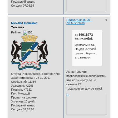
Последний визит:
Сегодня 07:08:34
Поделиться
15-05-
6
Михаил Цененко
2025 22:28:38
Участник
Рейтинг:
ss16011973
написал(а):
Формально да.
Но для жителей
правого берега
это начало.
Ах, вот оно что -
Откуда:
Новосибирск. Золотая Нива
правобережные солипсизмы.
Зарегистрирован
: 24-10-2017
что же вы сразу-то не
Сообщений:
11364
сказали ??
Уважение:
+2903
тогда совсем другое дело!
Позитив:
+7131
Пол:
Мужской
0
Провел на форуме:
3 месяца 10 дней
Последний визит:
Сегодня 07:18:10