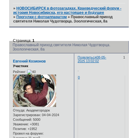
»
НОВОСИБИРСК в фотозагадках. Краеведческий форум -
история Новосибирска, его настоящее и будущее
»
Прогулки с фотоаппаратом
»
Православный приход
святителя Николая Чудотворца. Зоологическая, 8а
Страница:
1
Православный приход святителя Николая Чудотворца.
Зоологическая, 8а
Поделиться
08-05-
1
Евгений Козионов
2025 13:02:02
Участник
.
Рейтинг:
0
Откуда:
Академгородок
Зарегистрирован
: 04-04-2024
Сообщений:
5000
Уважение:
+3081
Позитив:
+1952
Провел на форуме: