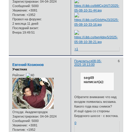
Зарегистрирован
: 04-04-2024
Сообщений:
5000
Уважение:
+3081
Позитив:
+1952
Провел на форуме:
2 месяца 11 дней
Последний визит:
Вчера 19:49:51
+1
Поделиться
08-05-
6
Евгений Козионов
2025 18:13:00
Участник
Рейтинг:
seg49
написал(а):
Обратите внимание что над
входом появилась мозаика.
Какого года ваш снимок?
И ещё одна со стороны
Откуда:
Академгородок
Бердского шоссе - с востока.
Зарегистрирован
: 04-04-2024
Сообщений:
5000
0
Уважение:
+3081
Позитив:
+1952