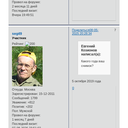
Провел на форуме:
2 месяца 11 дней
Последний визит:
Вчера 19:49:51
Поделиться
08-05-
7
seg49
2025 20:28:34
Участник
Рейтинг:
Евгений
Козионов
написал(а):
Какого года ваш
снимок?
5 октября 2019 года
0
Откуда:
Москва
Зарегистрирован
: 15-12-2011
Сообщений:
1799
Уважение:
+812
Позитив:
+202
Пол:
Мужской
Провел на форуме:
1 месяц 7 дней
Последний визит:
07-08-2026 23:51:02