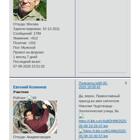
Откуда:
Москва
Зарегистрирован
: 15-12-2011
Сообщений:
1799
Уважение:
+812
Позитив:
+202
Пол:
Мужской
Провел на форуме:
1 месяц 7 дней
Последний визит:
07-08-2026 23:51:02
Поделиться
08-05-
5
Евгений Козионов
2025 18:09:42
Участник
Да, верно, Православный
Рейтинг:
приход во имя святителя
Николая Чудотворца -
Зоологическая улица, 8а.
Откуда:
Академгородок