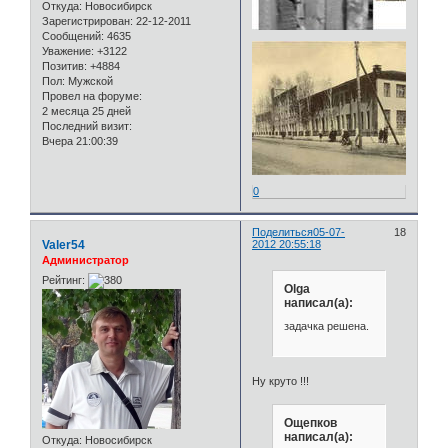
Откуда:
Новосибирск
Зарегистрирован
: 22-12-2011
Сообщений:
4635
Уважение:
+3122
Позитив:
+4884
Пол:
Мужской
Провел на форуме:
2 месяца 25 дней
Последний визит:
Вчера 21:00:39
0
Поделиться
05-07-
18
Valer54
2012 20:55:18
Администратор
Рейтинг:
Olga
написал(а):
задачка решена.
Ну круто !!!
Ощепков
написал(а):
Откуда:
Новосибирск