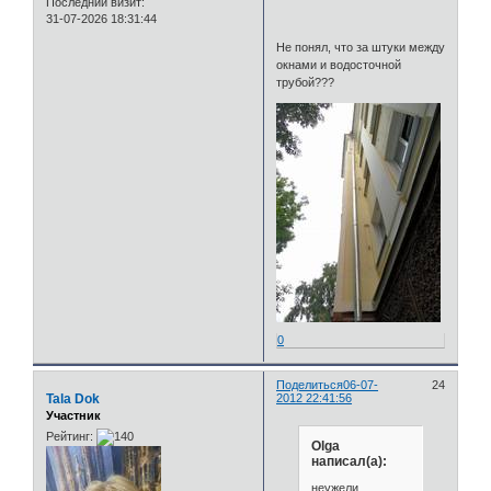
Последний визит:
31-07-2026 18:31:44
Не понял, что за штуки между
окнами и водосточной
трубой???
0
Поделиться
06-07-
24
Tala Dok
2012 22:41:56
Участник
Рейтинг:
Olga
написал(а):
неужели