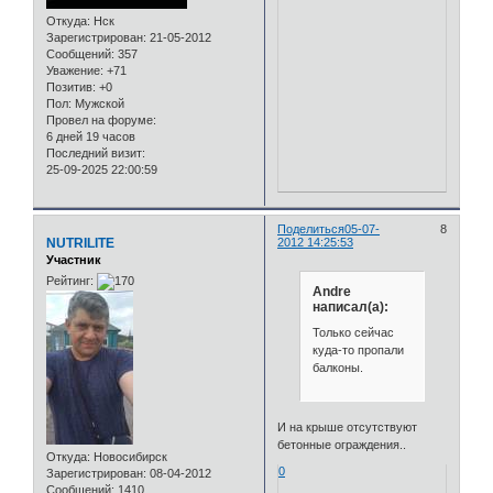
Откуда:
Нск
Зарегистрирован
: 21-05-2012
Сообщений:
357
Уважение:
+71
Позитив:
+0
Пол:
Мужской
Провел на форуме:
6 дней 19 часов
Последний визит:
25-09-2025 22:00:59
Поделиться
05-07-
8
NUTRILITE
2012 14:25:53
Участник
Рейтинг:
Andre
написал(а):
Только сейчас
куда-то пропали
балконы.
И на крыше отсутствуют
бетонные ограждения..
Откуда:
Новосибирск
0
Зарегистрирован
: 08-04-2012
Сообщений:
1410