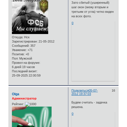
Зато сбитый (уширенный)
шаг окон (межу вторым и
третьим от угла) четко виден
на всех фото.
0
Откуда:
Нск
Зарегистрирован
: 21-05-2012
Сообщений:
357
Уважение:
+71
Позитив:
+0
Пол:
Мужской
Провел на форуме:
6 дней 19 часов
Последний визит:
25-09-2025 22:00:59
Поделиться
05-07-
16
Olga
2012 19:37:03
Администратор
Будем считать - задачка
Рейтинг:
решена.
0