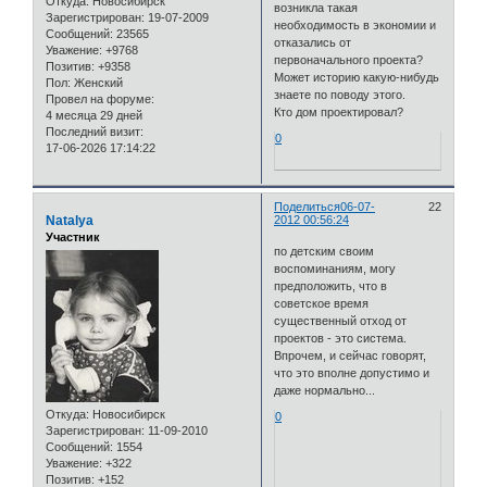
Откуда:
Новосибирск
возникла такая
Зарегистрирован
: 19-07-2009
необходимость в экономии и
Сообщений:
23565
отказались от
Уважение:
+9768
первоначального проекта?
Позитив:
+9358
Может историю какую-нибудь
Пол:
Женский
знаете по поводу этого.
Провел на форуме:
Кто дом проектировал?
4 месяца 29 дней
Последний визит:
0
17-06-2026 17:14:22
Поделиться
06-07-
22
Natalya
2012 00:56:24
Участник
по детским своим
воспоминаниям, могу
предположить, что в
советское время
существенный отход от
проектов - это система.
Впрочем, и сейчас говорят,
что это вполне допустимо и
даже нормально...
Откуда:
Новосибирск
0
Зарегистрирован
: 11-09-2010
Сообщений:
1554
Уважение:
+322
Позитив:
+152