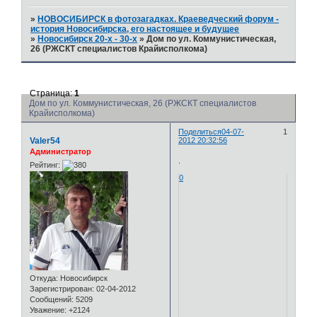
»
НОВОСИБИРСК в фотозагадках. Краеведческий форум -
история Новосибирска, его настоящее и будущее
»
Новосибирск 20-х - 30-х
»
Дом по ул. Коммунистическая,
26 (РЖСКТ специалистов Крайисполкома)
Страница:
1
Дом по ул. Коммунистическая, 26 (РЖСКТ специалистов
Крайисполкома)
Поделиться
04-07-
1
Valer54
2012 20:32:56
Администратор
.
Рейтинг:
0
Откуда:
Новосибирск
Зарегистрирован
: 02-04-2012
Сообщений:
5209
Уважение:
+2124