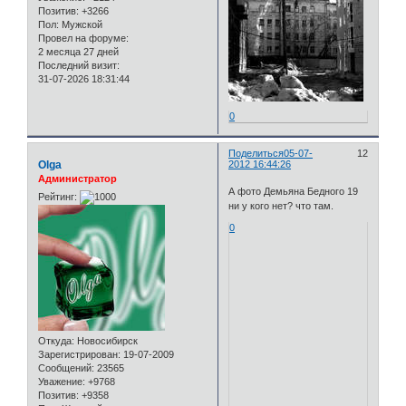
Позитив:
+3266
Пол:
Мужской
Провел на форуме:
2 месяца 27 дней
Последний визит:
31-07-2026 18:31:44
0
Поделиться
05-07-
12
Olga
2012 16:44:26
Администратор
А фото Демьяна Бедного 19
Рейтинг:
ни у кого нет? что там.
0
Откуда:
Новосибирск
Зарегистрирован
: 19-07-2009
Сообщений:
23565
Уважение:
+9768
Позитив:
+9358