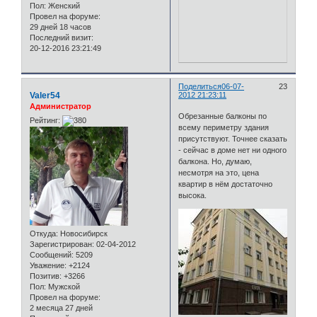
Пол:
Женский
Провел на форуме:
29 дней 18 часов
Последний визит:
20-12-2016 23:21:49
Поделиться
06-07-
23
Valer54
2012 21:23:11
Администратор
Обрезанные балконы по
Рейтинг:
всему периметру здания
присутствуют. Точнее сказать
- сейчас в доме нет ни одного
балкона. Но, думаю,
несмотря на это, цена
квартир в нём достаточно
высока.
Откуда:
Новосибирск
Зарегистрирован
: 02-04-2012
Сообщений:
5209
Уважение:
+2124
Позитив:
+3266
Пол:
Мужской
Провел на форуме:
2 месяца 27 дней