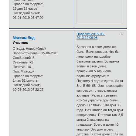
Провел на форуме:
22 дня 18 часов
Последний визит:
07-01-2019 05:47:00
Поделиться
15-06-
32
Максим Лнд
2013 12:06:08
Участник
Балконов в этом доме не
Откуда:
Новосибирск
было. Были рельсы. Что бы
Зарегистрирован
: 15-06-2013
люди сами наподобие
Сообщений:
5
балконов делали. Во время
Уважение:
+2
войны в этом доме
Позитив:
+0
прачечная была и она
Пол:
Мужской
Провел на форуме:
подмыла фундамент.
1 час 52 минуты
Поэтому 4 подъезд отошёл от
Последний визит:
3го. В 66- 68г был произведён
10-08-2013 07:22:27
кап ремонт с выселением
жильцов. Рельсы срезали,
что бы укрепить дом были
сделаны стяжки. Это дом 35
года. Назывался он тогда дом
специалиста. Потолки там 3,5
метра 2 квартиры на
площадке. Всего в доме 40
квартир. Это дом моего
детства. В этом доме с 35г по