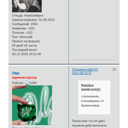
Откуда:
Новосибирск
Зарегистрирован
: 11-09-2010
Сообщений:
1554
Уважение:
+322
Позитив:
+152
Пол:
Женский
Провел на форуме:
29 дней 18 часов
Последний визит:
20-12-2016 23:21:49
Поделиться
06-07-
21
Olga
2012 00:12:37
Администратор
Рейтинг:
Natalya
написал(а):
сэкономили,
отказавшись от
балкончиков
Покоя мне это не даёт,
неужели действительно