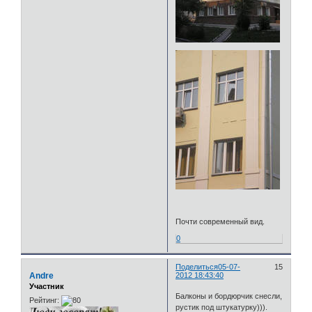
Почти современный вид.
0
Поделиться
05-07-
15
Andre
2012 18:43:40
Участник
Балконы и бордюрчик снесли,
Рейтинг:
рустик под штукатурку))).