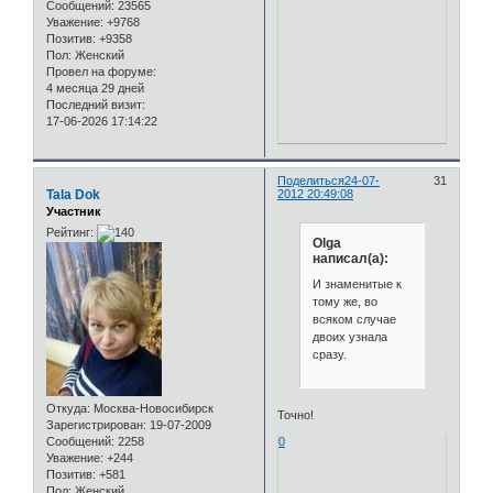
Сообщений:
23565
Уважение:
+9768
Позитив:
+9358
Пол:
Женский
Провел на форуме:
4 месяца 29 дней
Последний визит:
17-06-2026 17:14:22
Поделиться
24-07-
31
Tala Dok
2012 20:49:08
Участник
Рейтинг:
Olga
написал(а):
И знаменитые к
тому же, во
всяком случае
двоих узнала
сразу.
Откуда:
Москва-Новосибирск
Точно!
Зарегистрирован
: 19-07-2009
0
Сообщений:
2258
Уважение:
+244
Позитив:
+581
Пол:
Женский