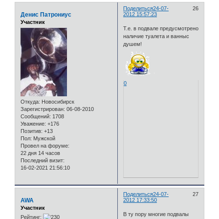
Поделиться
24-07-
26
Денис Патрониус
2012 15:57:23
Участник
Т.е. в подвале предусмотрено
наличие туалета и ванныс
душем!
0
Откуда:
Новосибирск
Зарегистрирован
: 06-08-2010
Сообщений:
1708
Уважение:
+176
Позитив:
+13
Пол:
Мужской
Провел на форуме:
22 дня 14 часов
Последний визит:
16-02-2021 21:56:10
Поделиться
24-07-
27
AWA
2012 17:33:50
Участник
В ту пору многие подвалы
Рейтинг: