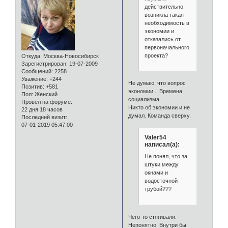
действительно
возникла такая
необходимость в
экономии и
отказались от
первоначального
проекта?
Откуда:
Москва-Новосибирск
Зарегистрирован
: 19-07-2009
Сообщений:
2258
Уважение:
+244
Не думаю, что вопрос
Позитив:
+581
экономии... Времена
Пол:
Женский
социализма.
Провел на форуме:
Никто об экономии и не
22 дня 18 часов
думал. Команда сверху.
Последний визит:
07-01-2019 05:47:00
Valer54
написал(а):
Не понял, что за
штуки между
окнами и
водосточной
трубой???
Чего-то стягивали.
Непонятно. Внутри бы