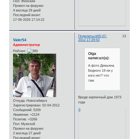
Пол:
Женский
Провел на форуме:
4 месяца 29 дней
Последний визит:
17-06-2026 17:14:22
Поделиться
05-07-
13
Valer54
2012 17:29:53
Администратор
Рейтинг:
Olga
написал(а):
А фото Демьяна
Бедного 19 ни у
кого нет? что
там.
Вроде кирпичный дом 1973
Откуда:
Новосибирск
года
Зарегистрирован
: 02-04-2012
0
Сообщений:
5209
Уважение:
+2124
Позитив:
+3266
Пол:
Мужской
Провел на форуме:
2 месяца 27 дней
Последний визит: