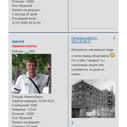
Позитив:
+3266
Пол:
Мужской
Провел на форуме:
2 месяца 27 дней
Последний визит:
31-07-2026 18:31:44
Поделиться
04-07-
2
Valer54
2012 20:35:17
Администратор
Интересно, как раньше люди
Рейтинг:
стояли перед объективом
По стойке "смирно" и с
серьёзным лицом или
улыбаются, но руки по
швам....
Откуда:
Новосибирск
Зарегистрирован
: 02-04-2012
Сообщений:
5209
Уважение:
+2124
Позитив:
+3266
Пол:
Мужской
Провел на форуме:
0
2 месяца 27 дней