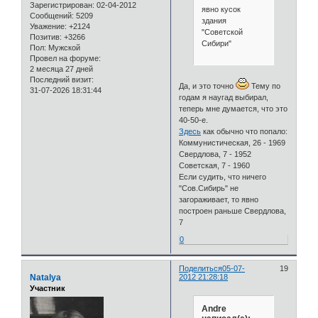
Зарегистрирован
: 02-04-2012
явно кусок
Сообщений:
5209
здания
Уважение:
+2124
"Советской
Позитив:
+3266
Сибири"
Пол:
Мужской
Провел на форуме:
2 месяца 27 дней
Последний визит:
Да, и это точно
Тему по
31-07-2026 18:31:44
годам я наугад выбирал,
теперь мне думается, что это
40-50-е.
Здесь
как обычно что попало:
Коммунистическая, 26 - 1969
Свердлова, 7 - 1952
Советская, 7 - 1960
Если судить, что ничего
"Сов.Сибирь" не
загораживает, то явно
построен раньше Свердлова,
7
0
Поделиться
05-07-
19
Natalya
2012 21:28:18
Участник
Andre