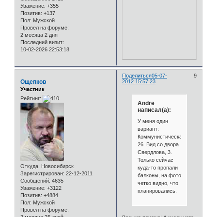
Уважение:
+355
Позитив:
+137
Пол:
Мужской
Провел на форуме:
2 месяца 2 дня
Последний визит:
10-02-2026 22:53:18
Поделиться
05-07-
9
Ощепков
2012 15:57:23
Участник
Рейтинг:
Andre
написал(а):
У меня один
вариант:
Коммунистическая,
26. Вид со двора
Свердлова, 3.
Только сейчас
Откуда:
Новосибирск
куда-то пропали
Зарегистрирован
: 22-12-2011
балконы, на фото
Сообщений:
4635
четко видно, что
Уважение:
+3122
планировались.
Позитив:
+4884
Пол:
Мужской
Провел на форуме: