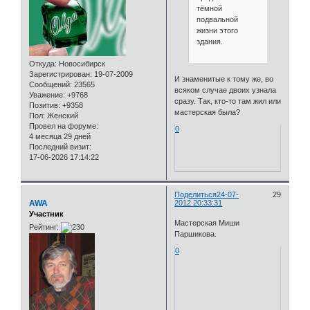
тёмной
подвальной
жизни этого
здания.
Откуда:
Новосибирск
Зарегистрирован
: 19-07-2009
И знаменитые к тому же, во
Сообщений:
23565
всяком случае двоих узнала
Уважение:
+9768
сразу. Так, кто-то там жил или
Позитив:
+9358
мастерская была?
Пол:
Женский
Провел на форуме:
0
4 месяца 29 дней
Последний визит:
17-06-2026 17:14:22
Поделиться
24-07-
29
AWA
2012 20:33:31
Участник
Мастерская Миши
Рейтинг:
Паршикова.
0