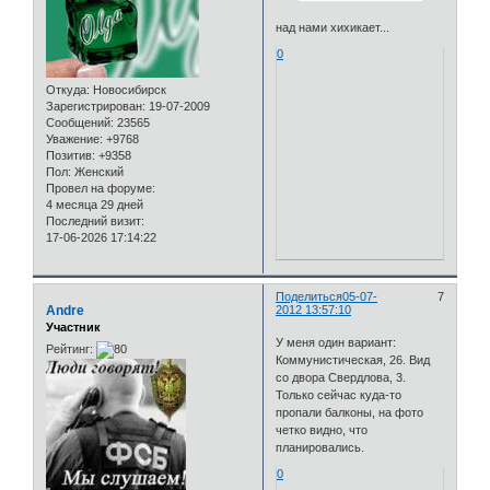
над нами хихикает...
0
Откуда:
Новосибирск
Зарегистрирован
: 19-07-2009
Сообщений:
23565
Уважение:
+9768
Позитив:
+9358
Пол:
Женский
Провел на форуме:
4 месяца 29 дней
Последний визит:
17-06-2026 17:14:22
Поделиться
05-07-
7
Andre
2012 13:57:10
Участник
У меня один вариант:
Рейтинг:
Коммунистическая, 26. Вид
со двора Свердлова, 3.
Только сейчас куда-то
пропали балконы, на фото
четко видно, что
планировались.
0