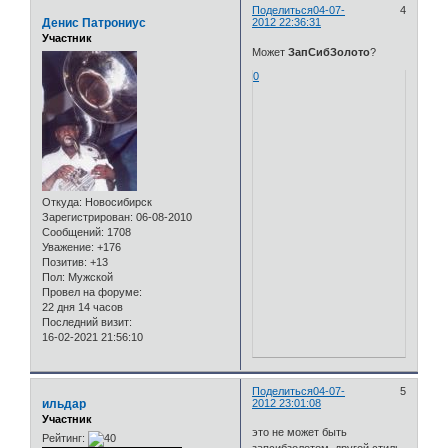
Поделиться
04-07-
4
Денис Патрониус
2012 22:36:31
Участник
Может
ЗапСибЗолото
?
0
Откуда:
Новосибирск
Зарегистрирован
: 06-08-2010
Сообщений:
1708
Уважение:
+176
Позитив:
+13
Пол:
Мужской
Провел на форуме:
22 дня 14 часов
Последний визит:
16-02-2021 21:56:10
Поделиться
04-07-
5
ильдар
2012 23:01:08
Участник
это не может быть
Рейтинг: