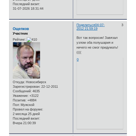
Последний визит:
31-07-2026 18:31:44
Поделиться
04-07-
3
Ощепков
2012 21:59:19
Участник
Вот так вопросик! Завязал
Рейтинг:
узлом оба полушария и
ничего не смог придумать!
((((
0
Откуда:
Новосибирск
Зарегистрирован
: 22-12-2011
Сообщений:
4635
Уважение:
+3122
Позитив:
+4884
Пол:
Мужской
Провел на форуме:
2 месяца 25 дней
Последний визит:
Вчера 21:00:39