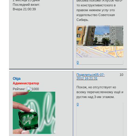
2 месяца 25 дней
Весьма похоже! А кусок чего-
Последний визит:
то конструктивистского в
Вчера 21:00:39
правом нижнем углу-это
издательство Советская
Сибирь.
0
Поделиться
05-07-
10
Olga
2012 16:21:31
Администратор
Похож, но отсутствует ко
Рейтинг:
всему перечисленному ещё и
рустик над 3-им этажом.
0