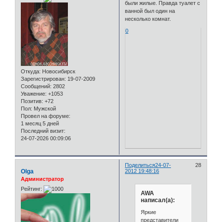
были жилые. Правда туалет с
ванной был один на
несколько комнат.
0
Откуда:
Новосибирск
Зарегистрирован
: 19-07-2009
Сообщений:
2802
Уважение:
+1053
Позитив:
+72
Пол:
Мужской
Провел на форуме:
1 месяц 5 дней
Последний визит:
24-07-2026 00:09:06
Поделиться
24-07-
28
Olga
2012 19:48:16
Администратор
Рейтинг:
AWA
написал(а):
Яркие
представители