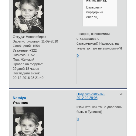
написал(а):
Балконы и
бордюрчик
снесли,
- скорее, сэкономили,
Откуда:
Новосибирск
отказавшись от
Зарегистрирован
: 11-09-2010
балкончиков)) Надеюсь, на
Сообщений:
1554
туалетах там не экономили?!
Уважение:
+322
Позитив:
+152
0
Пол:
Женский
Провел на форуме:
29 дней 18 часов
Последний визит:
20-12-2016 23:21:49
Поделиться
05-07-
20
Natalya
2012 22:29:08
Участник
извините, как-то не довелось
быть в Тунисе)))
0