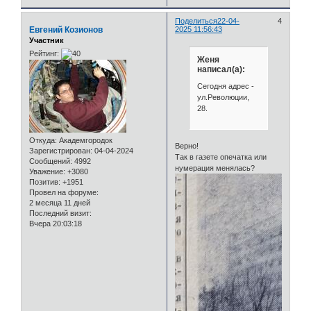
Поделиться
22-04-
4
Евгений Козионов
2025 11:56:43
Участник
Рейтинг:
Женя
написал(а):
Сегодня адрес -
ул.Революции,
28.
Откуда:
Академгородок
Верно!
Зарегистрирован
: 04-04-2024
Так в газете опечатка или
Сообщений:
4992
нумерация менялась?
Уважение:
+3080
Позитив:
+1951
Провел на форуме:
2 месяца 11 дней
Последний визит:
Вчера 20:03:18