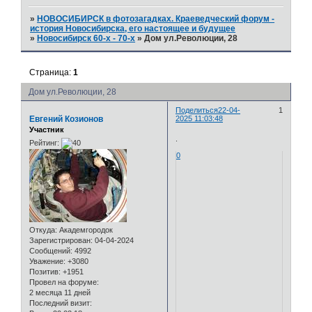
»
НОВОСИБИРСК в фотозагадках. Краеведческий форум -
история Новосибирска, его настоящее и будущее
»
Новосибирск 60-х - 70-х
»
Дом ул.Революции, 28
Страница:
1
Дом ул.Революции, 28
Поделиться
22-04-
1
Евгений Козионов
2025 11:03:48
Участник
.
Рейтинг:
0
Откуда:
Академгородок
Зарегистрирован
: 04-04-2024
Сообщений:
4992
Уважение:
+3080
Позитив:
+1951
Провел на форуме:
2 месяца 11 дней
Последний визит: