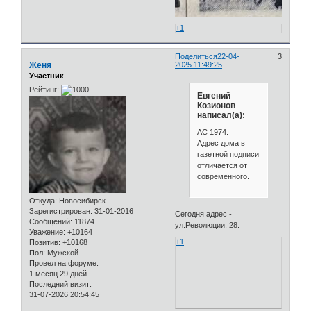
+1
Поделиться
22-04-
3
Женя
2025 11:49:25
Участник
Рейтинг:
Евгений
Козионов
написал(а):
АС 1974.
Адрес дома в
газетной подписи
отличается от
современного.
Откуда:
Новосибирск
Зарегистрирован
: 31-01-2016
Сегодня адрес -
Сообщений:
11874
ул.Революции, 28.
Уважение:
+10164
+1
Позитив:
+10168
Пол:
Мужской
Провел на форуме:
1 месяц 29 дней
Последний визит:
31-07-2026 20:54:45