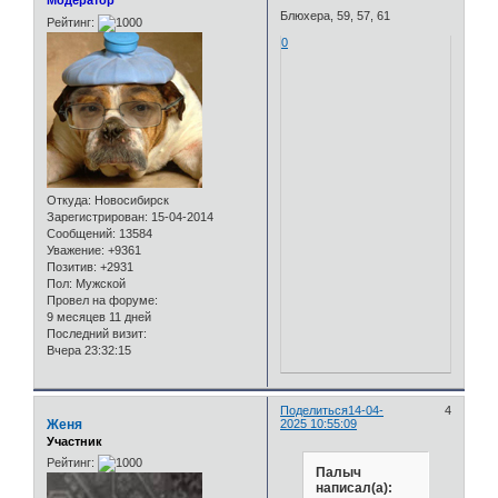
Модератор
Блюхера, 59, 57, 61
Рейтинг:
0
Откуда:
Новосибирск
Зарегистрирован
: 15-04-2014
Сообщений:
13584
Уважение:
+9361
Позитив:
+2931
Пол:
Мужской
Провел на форуме:
9 месяцев 11 дней
Последний визит:
Вчера 23:32:15
Поделиться
14-04-
4
Женя
2025 10:55:09
Участник
Рейтинг:
Палыч
написал(а):