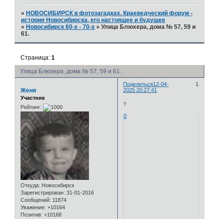
»
НОВОСИБИРСК в фотозагадках. Краеведческий форум -
история Новосибирска, его настоящее и будущее
»
Новосибирск 60-х - 70-х
»
Улица Блюхера, дома № 57, 59 и
61.
Страница:
1
Улица Блюхера, дома № 57, 59 и 61.
Поделиться
12-04-
1
Женя
2025 20:27:41
Участник
?
Рейтинг:
0
Откуда:
Новосибирск
Зарегистрирован
: 31-01-2016
Сообщений:
11874
Уважение:
+10164
Позитив:
+10168