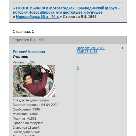
»
НОВОСИБИРСК в фотозагадках. Краеведческий форум -
история Новосибирска, его настоящее и будущее
»
Новосибирск 60-х - 70-х
»
Строится ВЦ. 1962
Страница:
1
Строится ВЦ. 1962
Поделиться
12-03-
1
Евгений Козионов
2025 17:41:58
Участник
.
Рейтинг:
0
Откуда:
Академгородок
Зарегистрирован
: 04-04-2024
Сообщений:
4996
Уважение:
+3081
Позитив:
+1951
Провел на форуме:
2 месяца 11 дней
Последний визит: