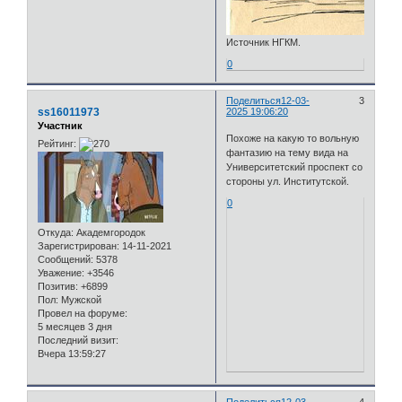
Источник НГКМ.
0
Поделиться
12-03-
3
ss16011973
2025 19:06:20
Участник
Похоже на какую то вольную
Рейтинг:
фантазию на тему вида на
Университетский проспект со
стороны ул. Институтской.
0
Откуда:
Академгородок
Зарегистрирован
: 14-11-2021
Сообщений:
5378
Уважение:
+3546
Позитив:
+6899
Пол:
Мужской
Провел на форуме:
5 месяцев 3 дня
Последний визит:
Вчера 13:59:27
Поделиться
12-03-
4