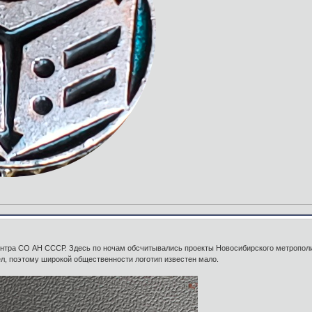
ентра СО АН СССР. Здесь по ночам обсчитывались проекты Новосибирского метропол
ел, поэтому широкой общественности логотип известен мало.