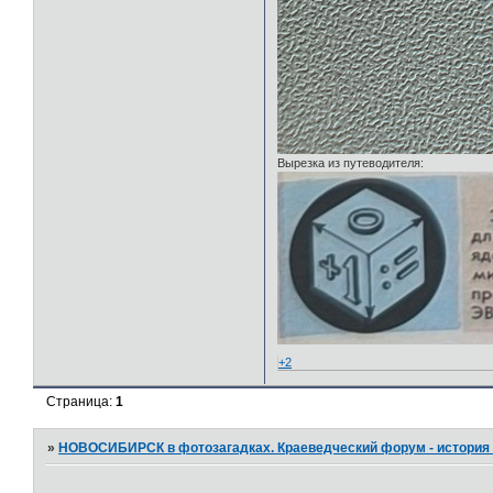
Вырезка из путеводителя:
+2
Страница:
1
»
НОВОСИБИРСК в фотозагадках. Краеведческий форум - история 