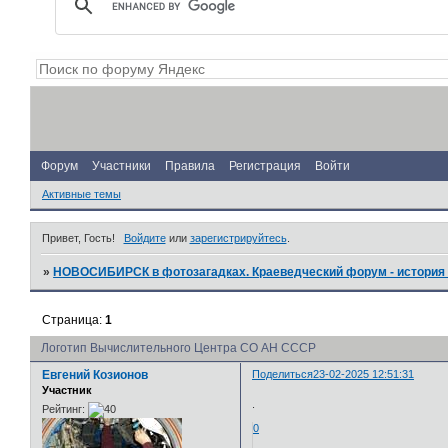
Форум
Участники
Правила
Регистрация
Войти
Активные темы
Привет, Гость!
Войдите
или
зарегистрируйтесь
.
»
НОВОСИБИРСК в фотозагадках. Краеведческий форум - история 
Страница:
1
Логотип Вычислительного Центра СО АН СССР
Евгений Козионов
Поделиться
23-02-2025 12:51:31
Участник
.
Рейтинг:
0