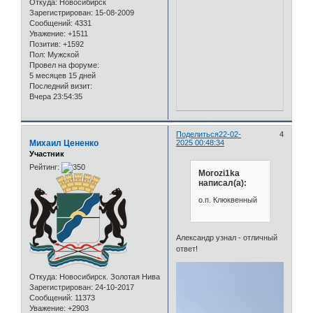
Откуда:
Новосибирск
Зарегистрирован
: 15-08-2009
Сообщений:
4331
Уважение:
+1511
Позитив:
+1592
Пол:
Мужской
Провел на форуме:
5 месяцев 15 дней
Последний визит:
Вчера 23:54:35
Поделиться
22-02-
4
Михаил Цененко
2025 00:48:34
Участник
Рейтинг:
Morozi1ka
написал(а):
о.п. Клюквенный
Александр узнал - отличный
ответ!
Откуда:
Новосибирск. Золотая Нива
Зарегистрирован
: 24-10-2017
Сообщений:
11373
Уважение:
+2903