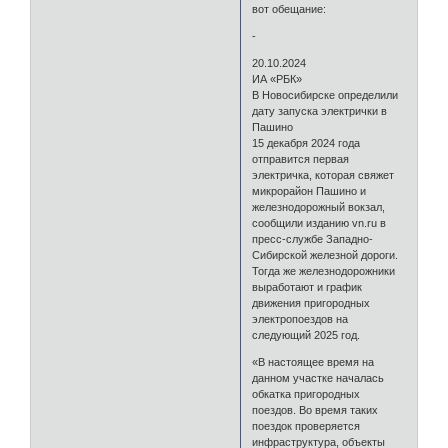
вот обещание:
-
20.10.2024
ИА «РБК»
В Новосибирске определили
дату запуска электрички в
Пашино
15 декабря 2024 года
отправится первая
электричка, которая свяжет
микрорайон Пашино и
железнодорожный вокзал,
сообщили изданию vn.ru в
пресс-службе Западно-
Сибирской железной дороги.
Тогда же железнодорожники
выработают и график
движения пригородных
электропоездов на
следующий 2025 год.
«В настоящее время на
данном участке началась
обкатка пригородных
поездов. Во время таких
поездок проверяется
инфраструктура, объекты