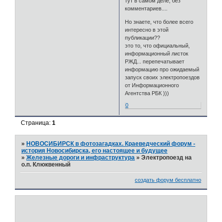
тут в самом деле, без
комментариев....
Но знаете, что более всего
интересно в этой
публикации??
это то, что официальный,
информационный листок
РЖД... перепечатывает
информацию про ожидаемый
запуск своих электропоездов
от Информационного
Агентства РБК )))
0
Страница:
1
»
НОВОСИБИРСК в фотозагадках. Краеведческий форум -
история Новосибирска, его настоящее и будущее
»
Железные дороги и инфраструктура
»
Электропоезд на
о.п. Клюквенный
создать форум бесплатно