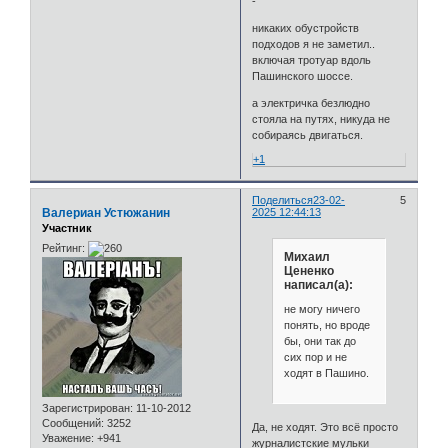
-
никаких обустройств
подходов я не заметил..
включая тротуар вдоль
Пашинского шоссе.
а электричка безлюдно
стояла на путях, никуда не
собираясь двигаться.
+1
Поделиться
23-02-
5
Валериан Устюжанин
2025 12:44:13
Участник
Рейтинг:
Михаил
Цененко
написал(а):
не могу ничего
понять, но вроде
бы, они так до
сих пор и не
ходят в Пашино.
Зарегистрирован
: 11-10-2012
Сообщений:
3252
Да, не ходят. Это всё просто
Уважение:
+941
журналистские мульки