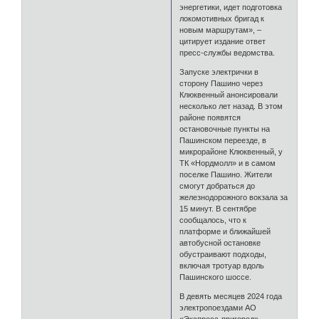
энергетики, идет подготовка
локомотивных бригад к
новым маршрутам», –
цитирует издание ответ
пресс-службы ведомства.
Запуске электрички в
сторону Пашино через
Клюквенный анонсировали
несколько лет назад. В этом
районе появятся
остановочные пункты на
Пашинском переезде, в
микрорайоне Клюквенный, у
ТК «Нордмолл» и в самом
поселке Пашино. Жители
смогут добраться до
железнодорожного вокзала за
15 минут. В сентябре
сообщалось, что к
платформе и ближайшей
автобусной остановке
обустраивают подходы,
включая тротуар вдоль
Пашинского шоссе.
В девять месяцев 2024 года
электропоездами АО