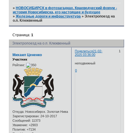
»
НОВОСИБИРСК в фотозагадках. Краеведческий форум -
история Новосибирска, его настоящее и будущее
»
Железные дороги и инфраструктура
»
Электропоезд на
о.п. Клюквенный
Страница:
1
Электропоезд на о.п. Клюквенный
Поделиться
21-02-
1
Михаил Цененко
2025 03:36:00
Участник
неподвижный
Рейтинг:
0
Откуда:
Новосибирск. Золотая Нива
Зарегистрирован
: 24-10-2017
Сообщений:
11373
Уважение:
+2903
Позитив:
+7134