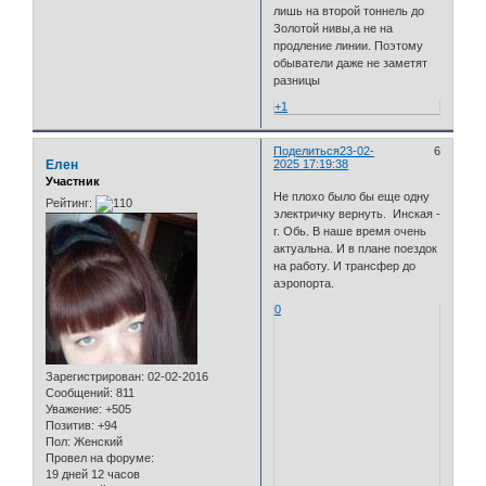
лишь на второй тоннель до
Золотой нивы,а не на
продление линии. Поэтому
обыватели даже не заметят
разницы
+1
Поделиться
23-02-
6
Елен
2025 17:19:38
Участник
Не плохо было бы еще одну
Рейтинг:
электричку вернуть. Инская -
г. Обь. В наше время очень
актуальна. И в плане поездок
на работу. И трансфер до
аэропорта.
0
Зарегистрирован
: 02-02-2016
Сообщений:
811
Уважение:
+505
Позитив:
+94
Пол:
Женский
Провел на форуме:
19 дней 12 часов