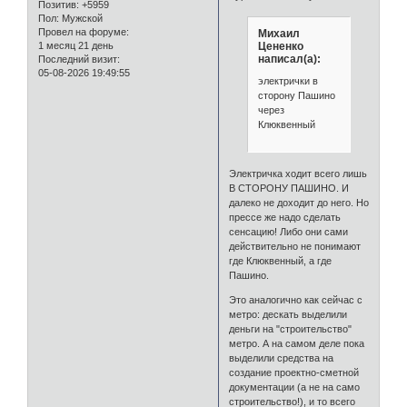
Позитив:
+5959
Пол:
Мужской
Провел на форуме:
Михаил
1 месяц 21 день
Цененко
написал(а):
Последний визит:
05-08-2026 19:49:55
электрички в
сторону Пашино
через
Клюквенный
Электричка ходит всего лишь
В СТОРОНУ ПАШИНО. И
далеко не доходит до него. Но
прессе же надо сделать
сенсацию! Либо они сами
действительно не понимают
где Клюквенный, а где
Пашино.
Это аналогично как сейчас с
метро: дескать выделили
деньги на "строительство"
метро. А на самом деле пока
выделили средства на
создание проектно-сметной
документации (а не на само
строительство!), и то всего