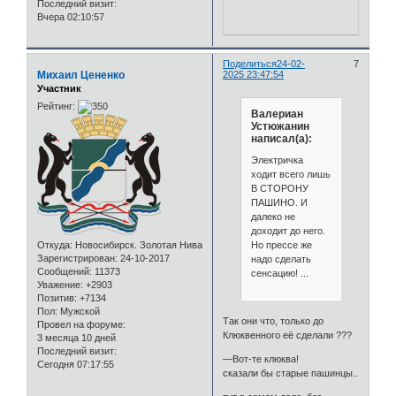
Последний визит:
Вчера 02:10:57
Поделиться
24-02-
7
Михаил Цененко
2025 23:47:54
Участник
Рейтинг:
Валериан
Устюжанин
написал(а):
Электричка
ходит всего лишь
В СТОРОНУ
ПАШИНО. И
далеко не
доходит до него.
Но прессе же
Откуда:
Новосибирск. Золотая Нива
Зарегистрирован
: 24-10-2017
надо сделать
Сообщений:
11373
сенсацию! ...
Уважение:
+2903
Позитив:
+7134
Пол:
Мужской
Так они что, только до
Провел на форуме:
Клюквенного её сделали ???
3 месяца 10 дней
Последний визит:
—Вот-те клюква!
Сегодня 07:17:55
сказали бы старые пашинцы..