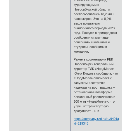
«Экспресс-пригород»,
курсирующими в
Новосибирской области,
воспользовались 18,2 млн
пассажиров. Это на 8,9%
выше показателя
аналогичного периода 2023
года. Поездки в пригородном
сообщении стали чаще
совершать школьники и
студенты, сообщили в
компании.
Ранее в комментарии РБК
Новосибирск генеральный
директор ТЛК «НордМолл»
Юлия Кладова сообщала, что
«НордМолл» связывает с
запуском электрички
надежды на рост трафика –
остановочная платформа
Клюквенный расположена в
500 м от «НордМолла», что
улучшит транспортную
доступность ТЛК.
https://company.rzd.ru/ru/9401/page/78
id=219345