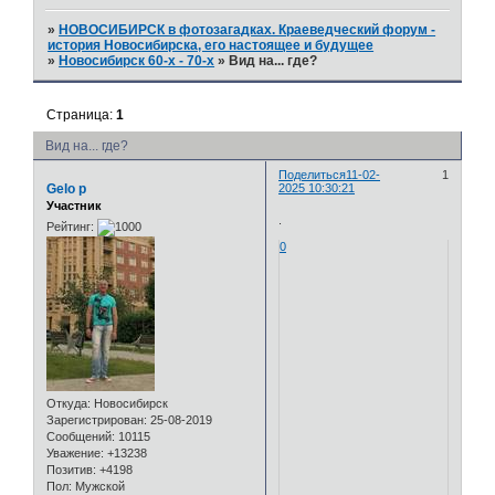
»
НОВОСИБИРСК в фотозагадках. Краеведческий форум -
история Новосибирска, его настоящее и будущее
»
Новосибирск 60-х - 70-х
»
Вид на... где?
Страница:
1
Вид на... где?
Поделиться
11-02-
1
Gelo p
2025 10:30:21
Участник
.
Рейтинг:
0
Откуда:
Новосибирск
Зарегистрирован
: 25-08-2019
Сообщений:
10115
Уважение:
+13238
Позитив:
+4198
Пол:
Мужской