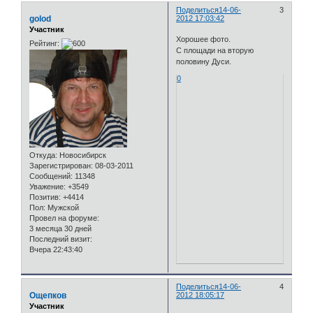
Поделиться
14-06-
3
golod
2012 17:03:42
Участник
Хорошее фото.
Рейтинг:
С площади на вторую
половину Дуси.
0
Откуда:
Новосибирск
Зарегистрирован
: 08-03-2011
Сообщений:
11348
Уважение:
+3549
Позитив:
+4414
Пол:
Мужской
Провел на форуме:
3 месяца 30 дней
Последний визит:
Вчера 22:43:40
Поделиться
14-06-
4
Ощепков
2012 18:05:17
Участник