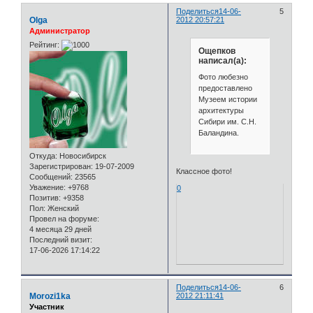
Поделиться
14-06-
5
Olga
2012 20:57:21
Администратор
Рейтинг:
Ощепков
написал(а):
Фото любезно
предоставлено
Музеем истории
архитектуры
Сибири им. С.Н.
Баландина.
Откуда:
Новосибирск
Зарегистрирован
: 19-07-2009
Классное фото!
Сообщений:
23565
Уважение:
+9768
0
Позитив:
+9358
Пол:
Женский
Провел на форуме:
4 месяца 29 дней
Последний визит:
17-06-2026 17:14:22
Поделиться
14-06-
6
Morozi1ka
2012 21:11:41
Участник