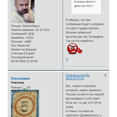
А можно фото в
дело пустить?
Я обещал, что при
публикации будет сообщено,
Откуда:
Новосибирск
что фото предоставлено
Зарегистрирован
: 22-12-2011
Музеем сибирской
Сообщений:
4635
архитектуры им. Баландина.
Уважение:
+3122
Так уж постарайтесь.
Позитив:
+4884
Пол:
Мужской
Провел на форуме:
2 месяца 25 дней
Последний визит:
0
06-08-2026 21:00:39
Поделиться
13-05-
8
Поселковая
2013 23:17:12
Участник
Вот, нашёл в альбоме,
Рейтинг:
который у мамы хранился.
Похоже на место на главной
фотографии в этой теме?
Если нет, то где это? (Я не
знаю).
А семья эта жила на
проспекте Дзержинского, у