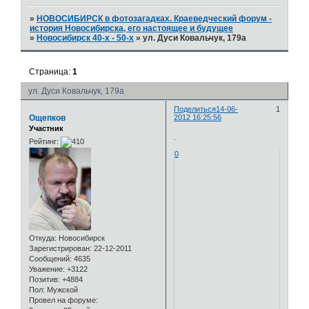
»
НОВОСИБИРСК в фотозагадках. Краеведческий форум -
история Новосибирска, его настоящее и будущее
»
Новосибирск 40-х - 50-х
»
ул. Дуси Ковальчук, 179а
Страница:
1
ул. Дуси Ковальчук, 179а
Поделиться
14-06-
1
Ощепков
2012 16:25:56
Участник
.
Рейтинг:
0
Откуда:
Новосибирск
Зарегистрирован
: 22-12-2011
Сообщений:
4635
Уважение:
+3122
Позитив:
+4884
Пол:
Мужской
Провел на форуме: