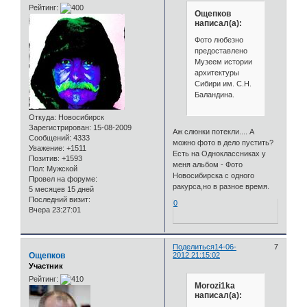
Рейтинг:
Ощепков
написал(а):
Фото любезно
предоставлено
Музеем истории
архитектуры
Сибири им. С.Н.
Баландина.
Откуда:
Новосибирск
Зарегистрирован
: 15-08-2009
Аж слюнки потекли.... А
Сообщений:
4333
можно фото в дело пустить?
Уважение:
+1511
Есть на Одноклассниках у
Позитив:
+1593
меня альбом - Фото
Пол:
Мужской
Новосибирска с одного
Провел на форуме:
ракурса,но в разное время.
5 месяцев 15 дней
Последний визит:
0
Вчера 23:27:01
Поделиться
14-06-
7
Ощепков
2012 21:15:02
Участник
Рейтинг:
Morozi1ka
написал(а):