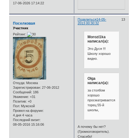
17-06-2026 17:14:22
Поделиться
14-05-
13
Поселковая
2013 00:30:32
Участник
Рейтинг:
Morozi1ka
написал(а):
Это Дуся !!!
Школу хорошо
видно.
Olga
написал(а):
Откуда:
Москва
Зарегистрирован
: 27-06-2012
за столбом
Сообщений:
186
хорошо
Уважение:
+31
просматривается
Позитив:
+0
торец 55-й
Пол:
Мужской
школы,
Провел на форуме:
4 дня 4 часа
Последний визит:
08-05-2016 15:16:06
А почему бы нет?
(Громкоговоритель).
Спасибо!