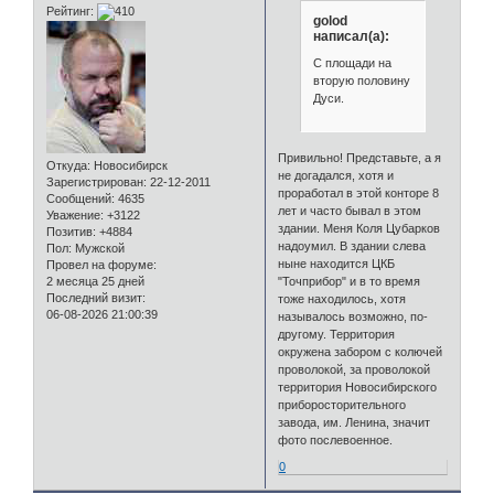
Рейтинг:
golod
написал(а):
С площади на
вторую половину
Дуси.
Привильно! Представьте, а я
Откуда:
Новосибирск
не догадался, хотя и
Зарегистрирован
: 22-12-2011
проработал в этой конторе 8
Сообщений:
4635
лет и часто бывал в этом
Уважение:
+3122
здании. Меня Коля Цубарков
Позитив:
+4884
надоумил. В здании слева
Пол:
Мужской
ныне находится ЦКБ
Провел на форуме:
2 месяца 25 дней
"Точприбор" и в то время
Последний визит:
тоже находилось, хотя
06-08-2026 21:00:39
называлось возможно, по-
другому. Территория
окружена забором с колючей
проволокой, за проволокой
территория Новосибирского
приборосторительного
завода, им. Ленина, значит
фото послевоенное.
0