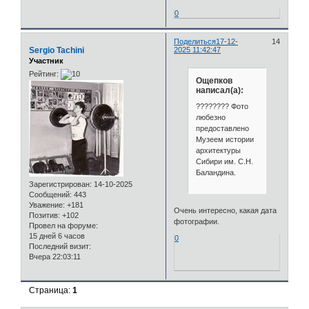
0
Поделиться
17-12-
14
Sergio Tachini
2025 11:42:47
Участник
Рейтинг:
Ощепков
написал(а):
???????? Фото
любезно
предоставлено
Музеем истории
архитектуры
Сибири им. С.Н.
Баландина.
Зарегистрирован
: 14-10-2025
Сообщений:
443
Уважение:
+181
Очень интересно, какая дата
Позитив:
+102
фотографии.
Провел на форуме:
15 дней 6 часов
0
Последний визит:
Вчера 22:03:11
Страница:
1