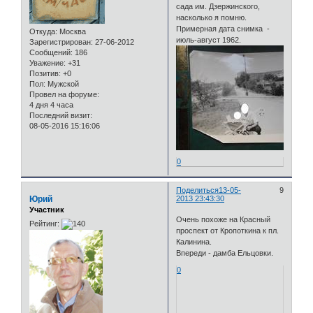
сада им. Дзержинского,
насколько я помню.
Примерная дата снимка -
Откуда:
Москва
июль-август 1962.
Зарегистрирован
: 27-06-2012
Сообщений:
186
Уважение:
+31
Позитив:
+0
Пол:
Мужской
Провел на форуме:
4 дня 4 часа
Последний визит:
08-05-2016 15:16:06
0
Поделиться
13-05-
9
Юрий
2013 23:43:30
Участник
Очень похоже на Красный
Рейтинг:
проспект от Кропоткина к пл.
Калинина.
Впереди - дамба Ельцовки.
0