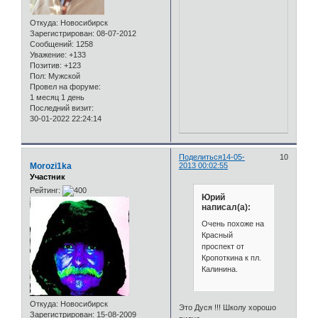
Откуда:
Новосибирск
Зарегистрирован
: 08-07-2012
Сообщений:
1258
Уважение:
+133
Позитив:
+123
Пол:
Мужской
Провел на форуме:
1 месяц 1 день
Последний визит:
30-01-2022 22:24:14
Поделиться
14-05-
10
Morozi1ka
2013 00:02:55
Участник
Рейтинг:
Юрий
написал(а):
Очень похоже на
Красный
проспект от
Кропоткина к пл.
Калинина.
Откуда:
Новосибирск
Это Дуся !!! Школу хорошо
Зарегистрирован
: 15-08-2009