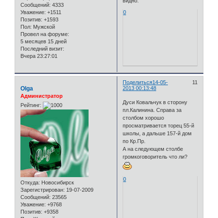
видно.
Сообщений:
4333
Уважение:
+1511
0
Позитив:
+1593
Пол:
Мужской
Провел на форуме:
5 месяцев 15 дней
Последний визит:
Вчера 23:27:01
Поделиться
14-05-
11
Olga
2013 00:13:48
Администратор
Дуси Ковальчук в сторону
Рейтинг:
пл.Калинина. Справа за
столбом хорошо
просматривается торец 55-й
школы, а дальше 157-й дом
по Кр.Пр.
А на следующем столбе
громкоговоритель что ли?
0
Откуда:
Новосибирск
Зарегистрирован
: 19-07-2009
Сообщений:
23565
Уважение:
+9768
Позитив:
+9358