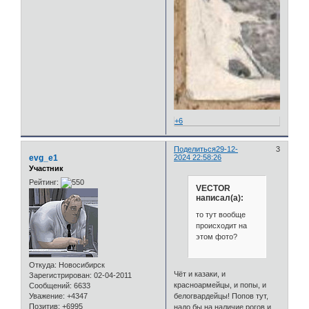
+6
Поделиться
29-12-
3
evg_e1
2024 22:58:26
Участник
Рейтинг:
VECTOR
написал(а):
то тут вообще
происходит на
этом фото?
Откуда:
Новосибирск
Чёт и казаки, и
Зарегистрирован
: 02-04-2011
красноармейцы, и попы, и
Сообщений:
6633
Уважение:
+4347
белогвардейцы! Попов тут,
Позитив:
+6995
надо бы на наличие рогов и