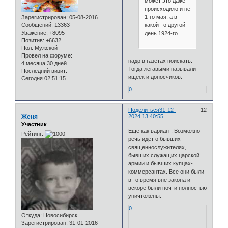
может это даже
происходило и не
1-го мая, а в
Зарегистрирован
: 05-08-2016
какой-то другой
Сообщений:
13363
Уважение:
+8095
день 1924-го.
Позитив:
+6632
Пол:
Мужской
Провел на форуме:
надо в газетах поискать.
4 месяца 30 дней
Тогда легавыми называли
Последний визит:
ищеек и доносчиков.
Сегодня 02:51:15
0
Поделиться
31-12-
12
Женя
2024 13:40:55
Участник
Ещё как вариант. Возможно
Рейтинг:
речь идёт о бывших
священнослужителях,
бывших служащих царской
армии и бывших купцах-
коммерсантах. Все они были
в то время вне закона и
вскоре были почти полностью
уничтожены.
0
Откуда:
Новосибирск
Зарегистрирован
: 31-01-2016