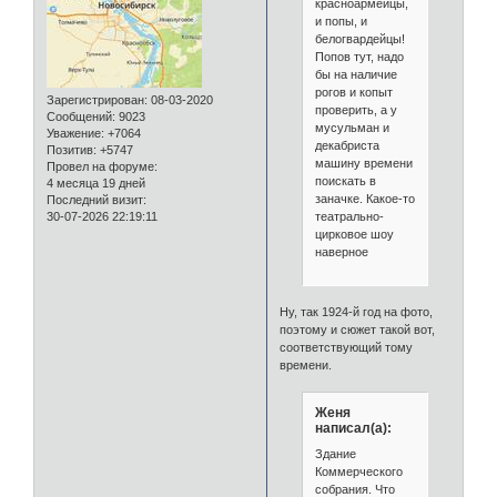
красноармейцы,
и попы, и
белогвардейцы!
Попов тут, надо
бы на наличие
рогов и копыт
Зарегистрирован
: 08-03-2020
проверить, а у
Сообщений:
9023
мусульман и
Уважение:
+7064
декабриста
Позитив:
+5747
машину времени
Провел на форуме:
поискать в
4 месяца 19 дней
заначке. Какое-то
Последний визит:
театрально-
30-07-2026 22:19:11
цирковое шоу
наверное
Ну, так 1924-й год на фото,
поэтому и сюжет такой вот,
соответствующий тому
времени.
Женя
написал(а):
Здание
Коммерческого
собрания. Что