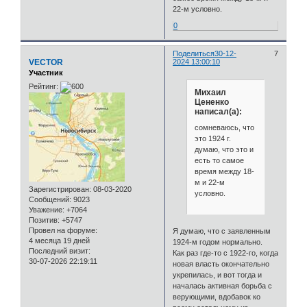
22-м условно.
0
Поделиться
30-12-
7
VECTOR
2024 13:00:10
Участник
Рейтинг:
Михаил
Цененко
написал(а):
сомневаюсь, что
это 1924 г.
думаю, что это и
есть то самое
время между 18-
м и 22-м
Зарегистрирован
: 08-03-2020
условно.
Сообщений:
9023
Уважение:
+7064
Позитив:
+5747
Провел на форуме:
Я думаю, что с заявленным
4 месяца 19 дней
1924-м годом нормально.
Последний визит:
Как раз где-то с 1922-го, когда
30-07-2026 22:19:11
новая власть окончательно
укрепилась, и вот тогда и
началась активная борьба с
верующими, вдобавок ко