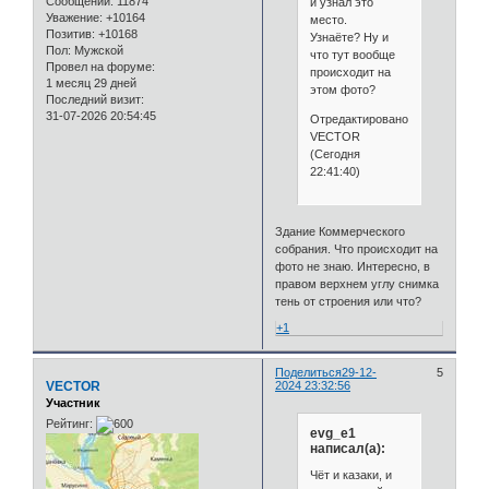
Сообщений:
11874
и узнал это
Уважение:
+10164
место.
Позитив:
+10168
Узнаёте? Ну и
Пол:
Мужской
что тут вообще
Провел на форуме:
происходит на
1 месяц 29 дней
этом фото?
Последний визит:
31-07-2026 20:54:45
Отредактировано
VECTOR
(Сегодня
22:41:40)
Здание Коммерческого
собрания. Что происходит на
фото не знаю. Интересно, в
правом верхнем углу снимка
тень от строения или что?
+1
Поделиться
29-12-
5
VECTOR
2024 23:32:56
Участник
Рейтинг:
evg_e1
написал(а):
Чёт и казаки, и