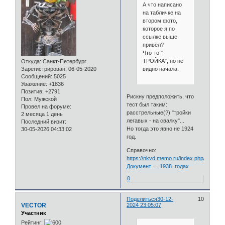
А что написано
на табличке на
втором фото,
которое я по
ссылке выше
привёл?
Что-то "-
ТРОЙКА", но не
Откуда:
Санкт-Петербург
видно начала.
Зарегистрирован
: 06-05-2020
Сообщений:
5025
Уважение:
+1836
Позитив:
+2791
Рискну предположить, что
Пол:
Мужской
тест был таким:
Провел на форуме:
расстрельные(?) "тройки
2 месяца 1 день
легавых - на свалку"...
Последний визит:
Но тогда это явно не 1924
30-05-2026 04:33:02
год.
Справочно:
https://nkvd.memo.ru/index.php/
Документ … 1938_годах
0
Поделиться
30-12-
10
VECTOR
2024 23:05:07
Участник
Рейтинг: