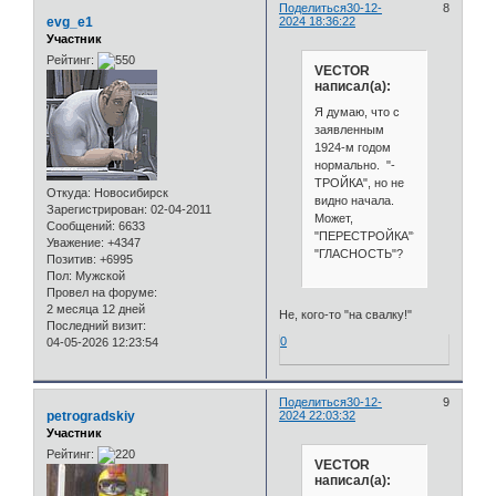
Поделиться
30-12-
8
evg_e1
2024 18:36:22
Участник
Рейтинг:
VECTOR
написал(а):
Я думаю, что с
заявленным
1924-м годом
нормально. "-
ТРОЙКА", но не
Откуда:
Новосибирск
видно начала.
Зарегистрирован
: 02-04-2011
Может,
Сообщений:
6633
"ПЕРЕСТРОЙКА"?
Уважение:
+4347
"ГЛАСНОСТЬ"?
Позитив:
+6995
Пол:
Мужской
Провел на форуме:
2 месяца 12 дней
Не, кого-то "на свалку!"
Последний визит:
0
04-05-2026 12:23:54
Поделиться
30-12-
9
petrogradskiy
2024 22:03:32
Участник
Рейтинг:
VECTOR
написал(а):