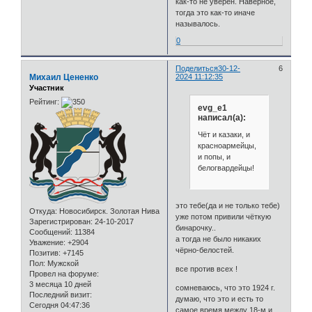
как-то не уверен. Наверное,
тогда это как-то иначе
называлось.
0
Поделиться
30-12-
6
Михаил Цененко
2024 11:12:35
Участник
Рейтинг:
evg_e1
написал(а):
Чёт и казаки, и
красноармейцы,
и попы, и
белогвардейцы!
это тебе(да и не только тебе)
Откуда:
Новосибирск. Золотая Нива
уже потом привили чёткую
Зарегистрирован
: 24-10-2017
бинарочку..
Сообщений:
11384
а тогда не было никаких
Уважение:
+2904
чёрно-белостей.
Позитив:
+7145
Пол:
Мужской
все против всех !
Провел на форуме:
3 месяца 10 дней
сомневаюсь, что это 1924 г.
Последний визит:
думаю, что это и есть то
Сегодня 04:47:36
самое время между 18-м и