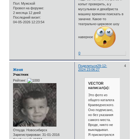
Пол:
Мужской
копыт проверить, а у
Провел на форуме:
мусульман и декабриста
2 месяца 12 дней
машину времени поискать в
Последний визит:
заначке. Какое-то
04-05-2026 12:23:54
театрально-цирковое шоу
наверное
0
Поделиться
29-12-
4
Женя
2024 23:06:27
Участник
Рейтинг:
VECTOR
написал(а):
Это фото из
общего каталога
Краеведческого.
Оно подписано,
но без указания
самого места.
Вроде, никто не
выкладывал.
Откуда:
Новосибирск
Я присмотрелся
Зарегистрирован
: 31-01-2016