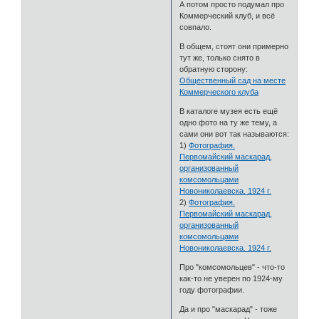
А потом просто подумал про
Коммерческий клуб, и всё
совпало.
В общем, стоят они примерно
тут же, только снято в
обратную сторону:
Общественный сад на месте
Коммерческого клуба
В каталоге музея есть ещё
одно фото на ту же тему, а
сами они вот так называются:
1)
Фотография.
Первомайский маскарад,
организованный
комсомольцами
Новониколаевска. 1924 г.
2)
Фотография.
Первомайский маскарад,
организованный
комсомольцами
Новониколаевска. 1924 г.
Про "комсомольцев" - что-то
как-то не уверен по 1924-му
году фотографии.
Да и про "маскарад" - тоже