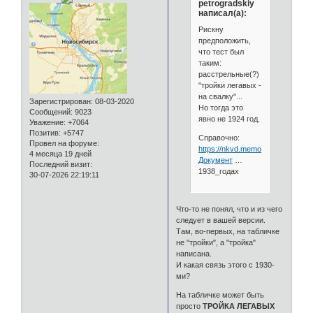
petrogradskiy
написал(а):
Рискну
предположить,
что тест был
таким:
расстрельные(?)
"тройки легавых -
на свалку"...
Зарегистрирован
: 08-03-2020
Но тогда это
Сообщений:
9023
явно не 1924 год.
Уважение:
+7064
Позитив:
+5747
Справочно:
Провел на форуме:
https://nkvd.memo.ru/index.php/
4 месяца 19 дней
Документ
…
Последний визит:
1938_годах
30-07-2026 22:19:11
Что-то не понял, что и из чего
следует в вашей версии.
Там, во-первых, на табличке
не "тройки", а "тройка"
написана.
И какая связь этого с 1930-
ми?
На табличке может быть
просто
ТРОЙКА ЛЕГАВЫХ