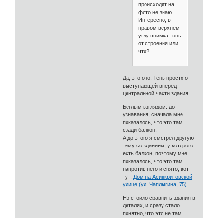
происходит на
фото не знаю.
Интересно, в
правом верхнем
углу снимка тень
от строения или
что?
Да, это оно. Тень просто от
выступающей вперёд
центральной части здания.
Беглым взглядом, до
узнавания, сначала мне
показалось, что это там
сзади балкон.
А до этого я смотрел другую
тему со зданием, у которого
есть балкон, поэтому мне
показалось, что это там
напротив него и снято, вот
тут:
Дом на Асинкритовской
улице (ул. Чаплыгина, 75)
Но стоило сравнить здания в
деталях, и сразу стало
понятно, что это не там.