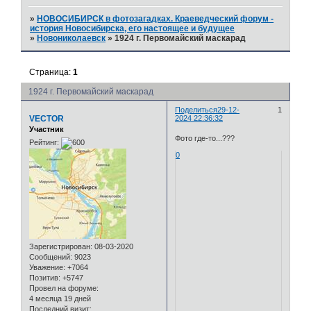
»
НОВОСИБИРСК в фотозагадках. Краеведческий форум -
история Новосибирска, его настоящее и будущее
»
Новониколаевск
»
1924 г. Первомайский маскарад
Страница:
1
1924 г. Первомайский маскарад
Поделиться
29-12-
1
VECTOR
2024 22:36:32
Участник
Фото где-то...???
Рейтинг:
0
Зарегистрирован
: 08-03-2020
Сообщений:
9023
Уважение:
+7064
Позитив:
+5747
Провел на форуме:
4 месяца 19 дней
Последний визит: