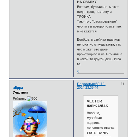
НА СВАЛКУ
.
Вот там, буквально, может
сидят трое, поэтому и
ТРОЙКА.
Так что с "расстрельные"
что-то вы поторопились, как
мне кажется.
Вообще, музейная надпись
непонятно откуда взята, так
что может это даже
происходило и не 1-го мая, а
в какой-то другой день 1924-
го.
0
Поделиться
30-12-
11
alippa
2024 23:38:44
Участник
Рейтинг:
VECTOR
написал(а):
Вообще,
музейная
надпись
непонятно откуда
взята, так что