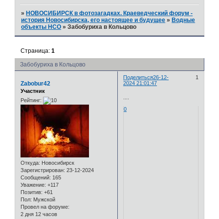
»
НОВОСИБИРСК в фотозагадках. Краеведческий форум -
история Новосибирска, его настоящее и будущее
»
Водные
объекты НСО
»
Забобуриха в Кольцово
Страница:
1
Забобуриха в Кольцово
Поделиться
26-12-
1
Zabobur42
2024 21:01:47
Участник
....
Рейтинг:
0
Откуда:
Новосибирск
Зарегистрирован
: 23-12-2024
Сообщений:
165
Уважение:
+117
Позитив:
+61
Пол:
Мужской
Провел на форуме:
2 дня 12 часов