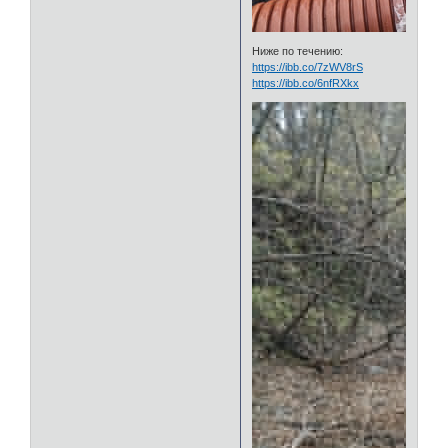
Ниже по течению:
https://ibb.co/7zWV8rS
https://ibb.co/6nfRXkx