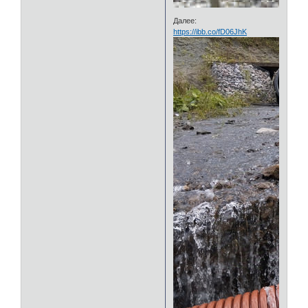
Далее:
https://ibb.co/fD06JhK