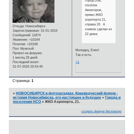
Город Обь,
посёлок
Авиаторов,
прямо ЖКО
аэропорта 21,
справа 20. А
Откуда:
Новосибирск
снимок сделан из
Зарегистрирован
: 31-01-2016
22 дома.
Сообщений:
11874
Уважение:
+10164
Позитив:
+10168
Пол:
Мужской
Молодец, Елен!
Провел на форуме:
Так и есть.
1 месяц 29 дней
Последний визит:
+1
31-07-2026 20:54:45
Страница:
1
»
НОВОСИБИРСК в фотозагадках. Краеведческий форум -
история Новосибирска, его настоящее и будущее
»
Города и
поселения НСО
»
ЖКО Аэропорта, 21.
создать форум бесплатно