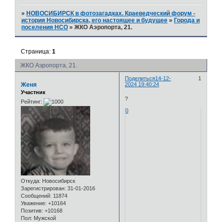
»
НОВОСИБИРСК в фотозагадках. Краеведческий форум -
история Новосибирска, его настоящее и будущее
»
Города и
поселения НСО
»
ЖКО Аэропорта, 21.
Страница:
1
ЖКО Аэропорта, 21.
Поделиться
14-12-
1
Женя
2024 19:40:24
Участник
?
Рейтинг:
0
Откуда:
Новосибирск
Зарегистрирован
: 31-01-2016
Сообщений:
11874
Уважение:
+10164
Позитив:
+10168
Пол:
Мужской