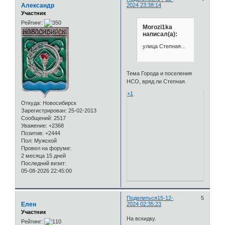
Александр
2024 23:38:14
Участник
Рейтинг:
Morozi1ka
написал(а):
улица Степная...
Тема Города и поселения
НСО, вряд ли Степная.
+1
Откуда:
Новосибирск
Зарегистрирован
: 25-02-2013
Сообщений:
2517
Уважение:
+2368
Позитив:
+2444
Пол:
Мужской
Провел на форуме:
2 месяца 15 дней
Последний визит:
05-08-2026 22:45:00
Поделиться
15-12-
5
Елен
2024 02:35:23
Участник
На вскидку.
Рейтинг: