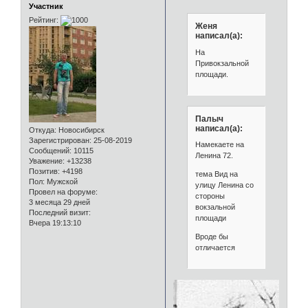
Участник
Рейтинг:
Женя
написал(а):
На
Привокзальной
площади.
Палыч
написал(а):
Откуда:
Новосибирск
Зарегистрирован
: 25-08-2019
Намекаете на
Сообщений:
10115
Ленина 72.
Уважение:
+13238
Позитив:
+4198
тема Вид на
Пол:
Мужской
улицу Ленина со
Провел на форуме:
стороны
3 месяца 29 дней
вокзальной
Последний визит:
площади
Вчера 19:13:10
Вроде бы
отличается