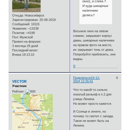
окно), а слева 7.
И куда шикарные
наличники
делись?
Откуда:
Новосибирск
Зарегистрирован
: 25-08-2019
Сообщений:
10115
Уважение:
+13238
Восьмое окно на левом
Позитив:
+4198
снимке, закрывает корпус
Пол:
Мужской
дамы, шикарные наличники
Провел на форуме:
на правом фото на месте,
3 месяца 29 дней
их закрывает тень от дома.
Последний визит:
Попробуйте приблизить, они
Вчера 19:13:10
видны.
0
Поделиться
15-12-
9
VECTOR
2024 12:26:41
Участник
Что-то какой-то сильно
Рейтинг:
покатый рельеф в п.2 для
улицы Ленина.
Но может просто кажется.
И Солнце в зените, но
почему-то светит с запада.
Такое не может быть на
Ленина.