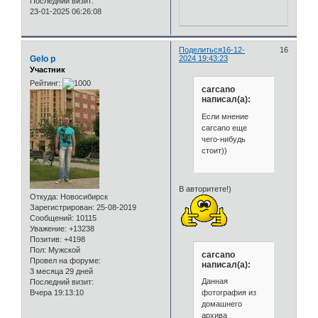
Последний визит:
23-01-2025 06:26:08
Поделиться
16-12-
16
Gelo p
2024 19:43:23
Участник
Рейтинг:
carcano
написал(а):
Если мнение
carcano еще
чего-нибудь
стоит))
В авторитете!)
Откуда:
Новосибирск
Зарегистрирован
: 25-08-2019
Сообщений:
10115
Уважение:
+13238
Позитив:
+4198
Пол:
Мужской
carcano
Провел на форуме:
написал(а):
3 месяца 29 дней
Данная
Последний визит:
Вчера 19:13:10
фотография из
домашнего
архива