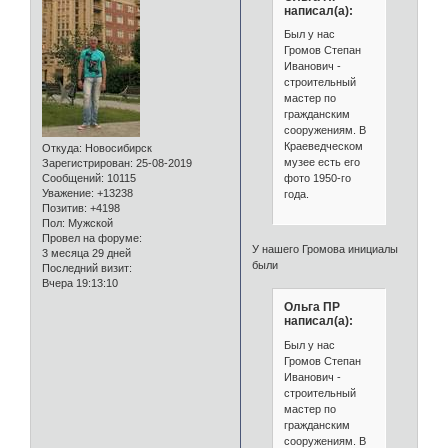
написал(а):
Был у нас
Громов Степан
Иванович -
строительный
мастер по
гражданским
сооружениям. В
Краеведческом
Откуда:
Новосибирск
музее есть его
Зарегистрирован
: 25-08-2019
Сообщений:
10115
фото 1950-го
Уважение:
+13238
года.
Позитив:
+4198
Пол:
Мужской
Провел на форуме:
У нашего Громова инициалы
3 месяца 29 дней
были
Последний визит:
Вчера 19:13:10
Ольга ПР
написал(а):
Был у нас
Громов Степан
Иванович -
строительный
мастер по
гражданским
сооружениям. В