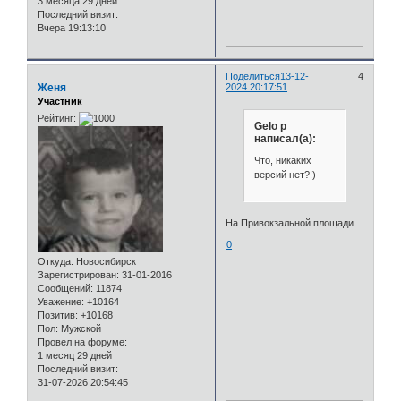
3 месяца 29 дней
Последний визит:
Вчера 19:13:10
Поделиться
13-12-
4
Женя
2024 20:17:51
Участник
Рейтинг:
Gelo p
написал(а):
Что, никаких
версий нет?!)
На Привокзальной площади.
0
Откуда:
Новосибирск
Зарегистрирован
: 31-01-2016
Сообщений:
11874
Уважение:
+10164
Позитив:
+10168
Пол:
Мужской
Провел на форуме:
1 месяц 29 дней
Последний визит:
31-07-2026 20:54:45