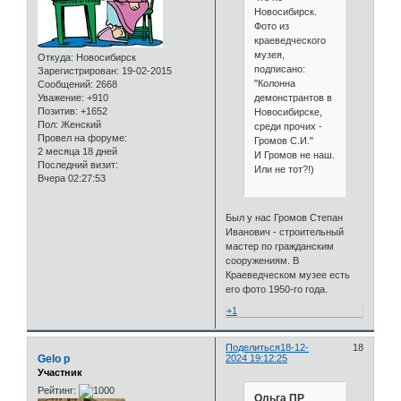
Новосибирск.
Фото из
краеведческого
музея,
Откуда:
Новосибирск
подписано:
Зарегистрирован
: 19-02-2015
"Колонна
Сообщений:
2668
демонстрантов в
Уважение:
+910
Позитив:
+1652
Новосибирске,
Пол:
Женский
среди прочих -
Провел на форуме:
Громов С.И."
2 месяца 18 дней
И Громов не наш.
Последний визит:
Или не тот?!)
Вчера 02:27:53
Был у нас Громов Степан
Иванович - строительный
мастер по гражданским
сооружениям. В
Краеведческом музее есть
его фото 1950-го года.
+1
Поделиться
18-12-
18
Gelo p
2024 19:12:25
Участник
Рейтинг:
Ольга ПР