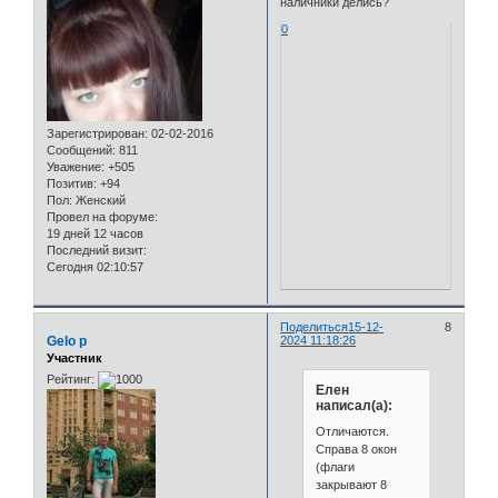
наличники делись?
0
Зарегистрирован
: 02-02-2016
Сообщений:
811
Уважение:
+505
Позитив:
+94
Пол:
Женский
Провел на форуме:
19 дней 12 часов
Последний визит:
Сегодня 02:10:57
Поделиться
15-12-
8
Gelo p
2024 11:18:26
Участник
Рейтинг:
Елен
написал(а):
Отличаются.
Справа 8 окон
(флаги
закрывают 8