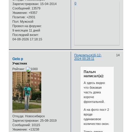
0
Зарегистрирован
: 15-04-2014
Сообщений:
13579
Уважение:
+9357
Позитив:
+2931
Пол:
Мужской
Провел на форуме:
9 месяцев 11 дней
Последний визит:
04-08-2026 17:18:15
Поделиться
16-12-
14
Gelo p
2024 00:28:11
Участник
Рейтинг:
Палыч
написал(а):
А здесь видно
что боковая
часть дома
короче
фронтальной.
А на фото пост 2
вроде
Откуда:
Новосибирск
одинаковое
Зарегистрирован
: 25-08-2019
количество окон.
Сообщений:
10115
Уважение:
+13238
Здесь перед