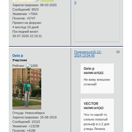
0
Зарегистрирован
: 08-03-2020
Сообщений:
9023
Уважение:
+7064
Позитив:
+5747
Провел на форуме:
4 месяца 19 дней
Последний визит:
30-07-2026 22:19:11
Поделиться
15-12-
10
Gelo p
2024 13:04:45
Участник
Рейтинг:
Gelo p
написал(а):
Не вижу внешних
отличий!
VECTOR
написал(а):
Откуда:
Новосибирск
Что-то какой-то
Зарегистрирован
: 25-08-2019
сильно покатый
Сообщений:
10115
рельеф в п.2 для
Уважение:
+13238
улицы Ленина.
Позитив:
+4198