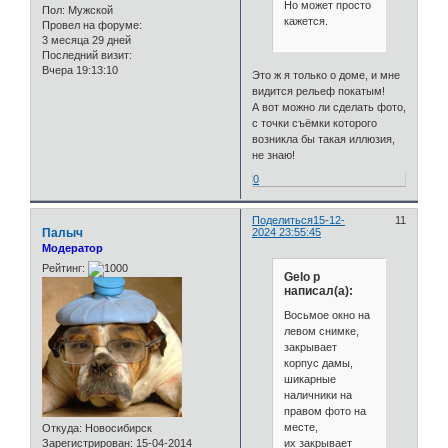
Но может просто
Пол:
Мужской
кажется.
Провел на форуме:
3 месяца 29 дней
Последний визит:
Вчера 19:13:10
Это ж я только о доме, и мне
видится рельеф покатым!
А вот можно ли сделать фото,
с точки съёмки которого
возникла бы такая иллюзия,
не знаю!
0
Поделиться
15-12-
11
Палыч
2024 23:55:45
Модератор
Рейтинг:
Gelo p
написал(а):
Восьмое окно на
левом снимке,
закрывает
корпус дамы,
шикарные
наличники на
правом фото на
месте,
Откуда:
Новосибирск
их закрывает
Зарегистрирован
: 15-04-2014