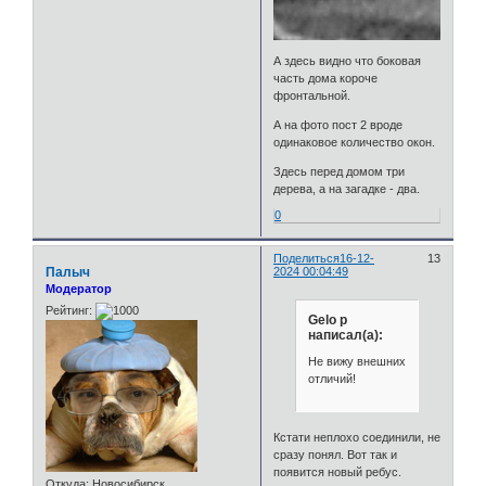
А здесь видно что боковая
часть дома короче
фронтальной.
А на фото пост 2 вроде
одинаковое количество окон.
Здесь перед домом три
дерева, а на загадке - два.
0
Поделиться
16-12-
13
Палыч
2024 00:04:49
Модератор
Рейтинг:
Gelo p
написал(а):
Не вижу внешних
отличий!
Кстати неплохо соединили, не
сразу понял. Вот так и
появится новый ребус.
Откуда:
Новосибирск