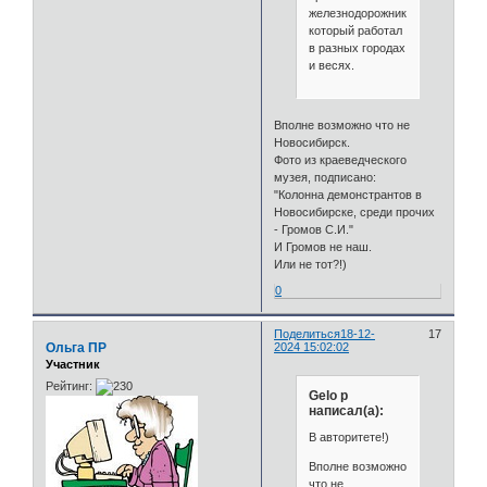
железнодорожника,
который работал
в разных городах
и весях.
Вполне возможно что не
Новосибирск.
Фото из краеведческого
музея, подписано:
"Колонна демонстрантов в
Новосибирске, среди прочих
- Громов С.И."
И Громов не наш.
Или не тот?!)
0
Поделиться
18-12-
17
Ольга ПР
2024 15:02:02
Участник
Рейтинг:
Gelo p
написал(а):
В авторитете!)
Вполне возможно
что не