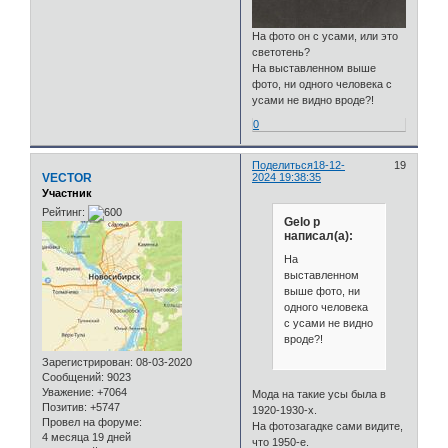
На фото он с усами, или это
светотень?
На выставленном выше
фото, ни одного человека с
усами не видно вроде?!
0
Поделиться
18-12-
19
VECTOR
2024 19:38:35
Участник
Рейтинг:
Gelo p
написал(а):
На
выставленном
выше фото, ни
одного человека
с усами не видно
вроде?!
Зарегистрирован
: 08-03-2020
Сообщений:
9023
Уважение:
+7064
Мода на такие усы была в
Позитив:
+5747
1920-1930-х.
Провел на форуме:
На фотозагадке сами видите,
4 месяца 19 дней
что 1950-е.