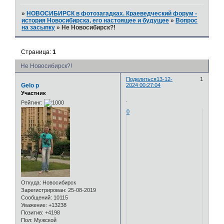
»
НОВОСИБИРСК в фотозагадках. Краеведческий форум -
история Новосибирска, его настоящее и будущее
»
Вопрос
на засыпку
»
Не Новосибирск?!
Страница:
1
Не Новосибирск?!
Поделиться
13-12-
1
Gelo p
2024 00:27:04
Участник
.
Рейтинг:
0
Откуда:
Новосибирск
Зарегистрирован
: 25-08-2019
Сообщений:
10115
Уважение:
+13238
Позитив:
+4198
Пол:
Мужской