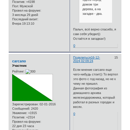
Позитив:
+4198
домом три
Пол:
Мужской
дерева, а на
Провел на форуме:
загадке - два.
3 месяца 29 дней
Последний визит:
Вчера 19:13:10
Палыч, всё верно спасибо, я
сам себя убедил))
Остаётся в загадках!)
0
Поделиться
16-12-
15
carcano
2024 02:09:24
Участник
Если мнение carcano еще
Рейтинг:
чего-нибудь стоит)) То вертел
это фото с год назад, но не к
чему не пришел.
Данная фотография из
домашнего архива
железнодорожника, который
работал в разных городах и
Зарегистрирован
: 02-01-2016
весях.
Сообщений:
2420
Уважение:
+1915
0
Позитив:
+2314
Провел на форуме:
22 дня 23 часа