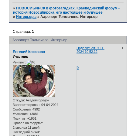
»
НОВОСИБИРСК в фотозагадках. Краеведческий форум -
история Новосибирска, его настоящее и будущее
»
Интерьеры
»
Аэропорт Толмачево. Интерьер
Страница:
1
Аэропорт Толмачево. Интерьер
Поделиться
19-11-
1
Евгений Козионов
2024 10:52:12
Участник
.
Рейтинг:
0
Откуда:
Академгородок
Зарегистрирован
: 04-04-2024
Сообщений:
4992
Уважение:
+3081
Позитив:
+1951
Провел на форуме:
2 месяца 11 дней
Последний визит: