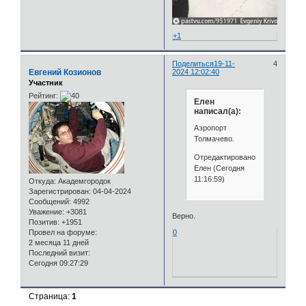
+1
Поделиться
19-11-
4
Евгений Козионов
2024 12:02:40
Участник
Рейтинг:
Елен
написал(а):
Аэропорт
Толмачево.
Отредактировано
Елен (Сегодня
11:16:59)
Откуда:
Академгородок
Зарегистрирован
: 04-04-2024
Сообщений:
4992
Уважение:
+3081
Верно.
Позитив:
+1951
Провел на форуме:
0
2 месяца 11 дней
Последний визит:
Сегодня 09:27:29
Страница:
1