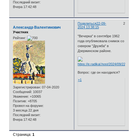
Последний визит:
Вчера 17:42:48
Поделиться
22-09-
2
Александр Валентинович
2024 13:38:15
Участник
"Вечерка" в сентябре 1962
Рейтинг:
года опубликовала снимок со
сквером "Дружба" в
Дзержинском районе.
Вопрос: где он находился?
+1
Зарегистрирован
: 07-04-2020
Сообщений:
10037
Уважение:
+10065
Позитив:
+8705
Провел на форуме:
3 месяца 22 дня
Последний визит:
Вчера 17:42:48
Страница:
1