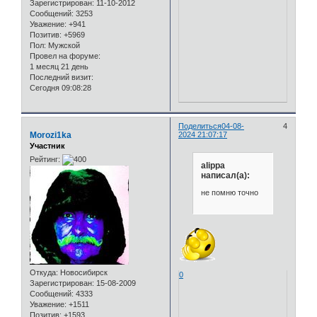
Зарегистрирован
: 11-10-2012
Сообщений:
3253
Уважение:
+941
Позитив:
+5969
Пол:
Мужской
Провел на форуме:
1 месяц 21 день
Последний визит:
Сегодня 09:08:28
Поделиться
04-08-
4
Morozi1ka
2024 21:07:17
Участник
Рейтинг:
alippa
написал(а):
не помню точно
Откуда:
Новосибирск
0
Зарегистрирован
: 15-08-2009
Сообщений:
4333
Уважение:
+1511
Позитив:
+1593