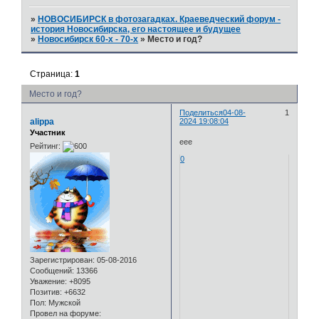
»
НОВОСИБИРСК в фотозагадках. Краеведческий форум -
история Новосибирска, его настоящее и будущее
»
Новосибирск 60-х - 70-х
»
Место и год?
Страница:
1
Место и год?
Поделиться
04-08-
1
alippa
2024 19:08:04
Участник
еее
Рейтинг:
0
Зарегистрирован
: 05-08-2016
Сообщений:
13366
Уважение:
+8095
Позитив:
+6632
Пол:
Мужской
Провел на форуме: