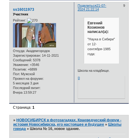
Поделиться
21-07-
9
ss16011973
2024 21:22:14
Участник
Рейтинг:
Евгений
Козионов
написал(а):
"Наука в Сибири"
от 12-
сентября-1985
Откуда:
Академгородок
года:
Зарегистрирован
: 14-11-2021
Сообщений:
5378
Уважение:
+3546
Позитив:
+6899
Школа на кладбище.
Пол:
Мужской
0
Провел на форуме:
5 месяцев 3 дня
Последний визит:
Вчера 13:59:27
Страница:
1
»
НОВОСИБИРСК в фотозагадках. Краеведческий форум -
история Новосибирска, его настоящее и будущее
»
Школы
города
»
Школа № 16, новое здание.