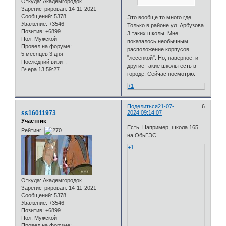
Откуда:
Академгородок
Зарегистрирован
: 14-11-2021
Сообщений:
5378
Это вообще то много где.
Уважение:
+3546
Только в районе ул. Арбузова
Позитив:
+6899
3 таких школы. Мне
Пол:
Мужской
показалось необычным
Провел на форуме:
расположение корпусов
5 месяцев 3 дня
"лесенкой". Но, наверное, и
Последний визит:
другие такие школы есть в
Вчера 13:59:27
городе. Сейчас посмотрю.
+1
Поделиться
21-07-
6
ss16011973
2024 09:14:07
Участник
Есть. Например, школа 165
Рейтинг:
на ОбьГЭС.
+1
Откуда:
Академгородок
Зарегистрирован
: 14-11-2021
Сообщений:
5378
Уважение:
+3546
Позитив:
+6899
Пол:
Мужской
Провел на форуме: