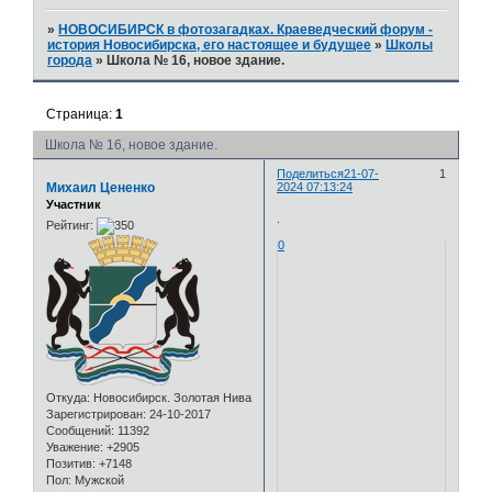
»
НОВОСИБИРСК в фотозагадках. Краеведческий форум -
история Новосибирска, его настоящее и будущее
»
Школы
города
»
Школа № 16, новое здание.
Страница:
1
Школа № 16, новое здание.
Поделиться
21-07-
1
Михаил Цененко
2024 07:13:24
Участник
.
Рейтинг:
0
Откуда:
Новосибирск. Золотая Нива
Зарегистрирован
: 24-10-2017
Сообщений:
11392
Уважение:
+2905
Позитив:
+7148
Пол:
Мужской