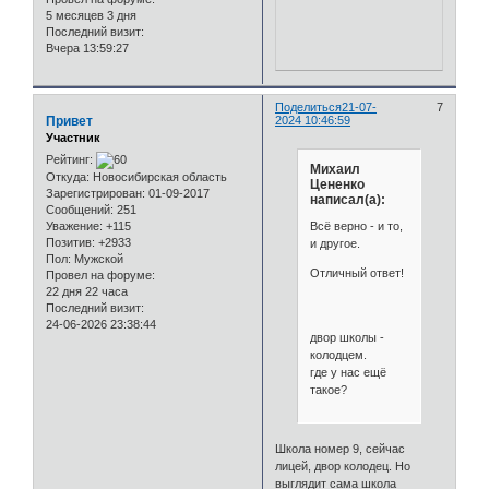
5 месяцев 3 дня
Последний визит:
Вчера 13:59:27
Поделиться
21-07-
7
Привет
2024 10:46:59
Участник
Рейтинг:
Михаил
Откуда:
Новосибирская область
Цененко
Зарегистрирован
: 01-09-2017
написал(а):
Сообщений:
251
Всё верно - и то,
Уважение:
+115
Позитив:
+2933
и другое.
Пол:
Мужской
Отличный ответ!
Провел на форуме:
22 дня 22 часа
Последний визит:
24-06-2026 23:38:44
двор школы -
колодцем.
где у нас ещё
такое?
Школа номер 9, сейчас
лицей, двор колодец. Но
выглядит сама школа