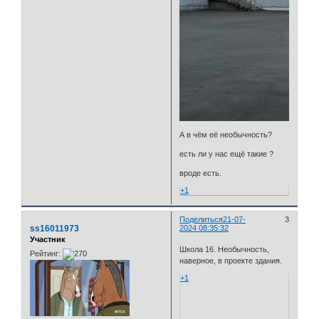
А в чём её необычность?
есть ли у нас ещё такие ?
вроде есть.
+1
Поделиться
21-07-
3
ss16011973
2024 08:35:32
Участник
Школа 16. Необычность,
Рейтинг:
наверное, в проекте здания.
+1