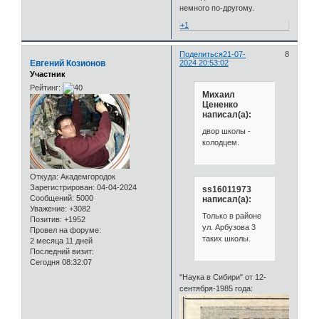
немного по-другому.
+1
Поделиться
21-07-
8
Евгений Козионов
2024 20:53:02
Участник
Рейтинг:
Михаил
Цененко
написал(а):
двор школы -
колодцем.
Откуда:
Академгородок
Зарегистрирован
: 04-04-2024
ss16011973
Сообщений:
5000
написал(а):
Уважение:
+3082
Только в районе
Позитив:
+1952
ул. Арбузова 3
Провел на форуме:
таких школы.
2 месяца 11 дней
Последний визит:
Сегодня 08:32:07
"Наука в Сибири" от 12-
сентября-1985 года: