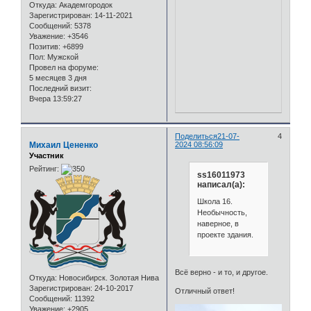
Откуда:
Академгородок
Зарегистрирован
: 14-11-2021
Сообщений:
5378
Уважение:
+3546
Позитив:
+6899
Пол:
Мужской
Провел на форуме:
5 месяцев 3 дня
Последний визит:
Вчера 13:59:27
Поделиться
21-07-
4
Михаил Цененко
2024 08:56:09
Участник
Рейтинг:
ss16011973
написал(а):
Школа 16.
Необычность,
наверное, в
проекте здания.
Всё верно - и то, и другое.
Откуда:
Новосибирск. Золотая Нива
Зарегистрирован
: 24-10-2017
Отличный ответ!
Сообщений:
11392
Уважение:
+2905