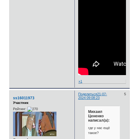
+1
Поделиться
21-07-
5
ss16011973
2024 09:08:23
Участник
Рейтинг:
Михаил
Цененко
написал(а):
где у нас ещё
такое?