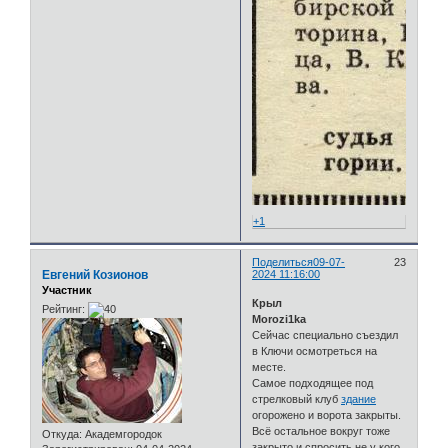
+1
Поделиться
09-07-
23
Евгений Козионов
2024 11:16:00
Участник
Крыл
Рейтинг:
Morozi1ka
Сейчас специально съездил
в Ключи осмотреться на
месте.
Самое подходящее под
стрелковый клуб
здание
огорожено и ворота закрыты.
Всё остальное вокруг тоже
Откуда:
Академгородок
закрыто и спросить не у кого.