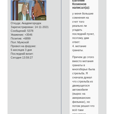
Евгений
Козионов
написал(а):
у меня большие
сомнения на
счет того
Откуда:
Академгородок
реально ли
Зарегистрирован
: 14-11-2021
угадать
Сообщений:
5378
последний пункт,
Уважение:
+3546
поэтому дам
Позитив:
+6899
ответ:
Пол:
Мужской
4. метание
Провел на форуме:
5 месяцев 3 дня
гранаты.
Последний визит:
Причем до этого
Сегодня 13:59:27
вместо метания
гранаты в
многоборье была
стрельба. Я
сначала думал
что стрельба из
движущегося
автомобиля
(вырос на
американских
фильмах), но
потом решил что
всё-таки