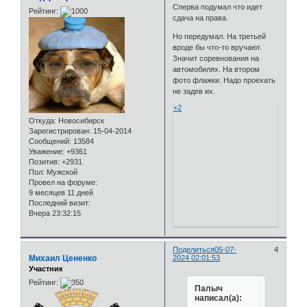
Сперва подумал что идет
Рейтинг:
сдача на права.
Но передумал. На третьей
вроде бы что-то вручают.
Значит соревнования на
автомобилях. На втором
фото флажки. Надо проехать
не задев их.
+2
Откуда:
Новосибирск
Зарегистрирован
: 15-04-2014
Сообщений:
13584
Уважение:
+9361
Позитив:
+2931
Пол:
Мужской
Провел на форуме:
9 месяцев 11 дней
Последний визит:
Вчера 23:32:15
Поделиться
05-07-
4
Михаил Цененко
2024 02:01:53
Участник
Рейтинг:
Палыч
написал(а):