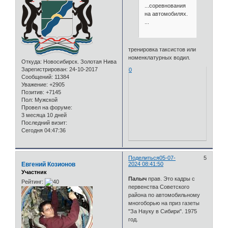
...соревнования
на автомобилях.
...
тренировка таксистов или
номенклатурных водил.
Откуда:
Новосибирск. Золотая Нива
Зарегистрирован
: 24-10-2017
0
Сообщений:
11384
Уважение:
+2905
Позитив:
+7145
Пол:
Мужской
Провел на форуме:
3 месяца 10 дней
Последний визит:
Сегодня 04:47:36
Поделиться
05-07-
5
Евгений Козионов
2024 08:41:50
Участник
Палыч
прав. Это кадры с
Рейтинг:
первенства Советского
района по автомобильному
многоборью на приз газеты
"За Науку в Сибири". 1975
год.