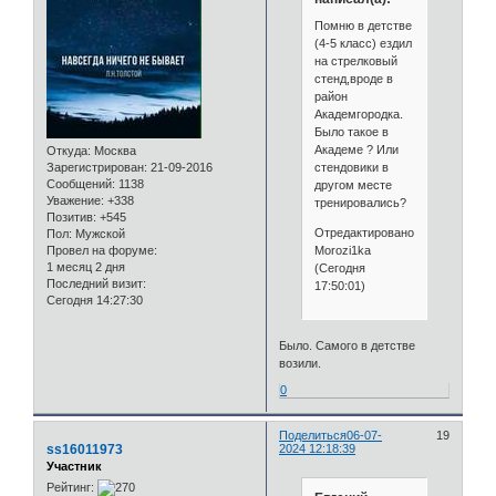
Помню в детстве
(4-5 класс) ездил
на стрелковый
стенд,вроде в
район
Академгородка.
Было такое в
Академе ? Или
Откуда:
Москва
стендовики в
Зарегистрирован
: 21-09-2016
Сообщений:
1138
другом месте
Уважение:
+338
тренировались?
Позитив:
+545
Отредактировано
Пол:
Мужской
Morozi1ka
Провел на форуме:
1 месяц 2 дня
(Сегодня
Последний визит:
17:50:01)
Сегодня 14:27:30
Было. Самого в детстве
возили.
0
Поделиться
06-07-
19
ss16011973
2024 12:18:39
Участник
Рейтинг: