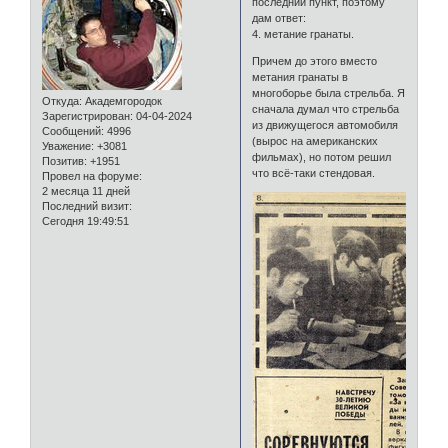
последний пункт, поэтому
дам ответ:
4. метание гранаты.
Причем до этого вместо
метания гранаты в
многоборье была стрельба. Я
Откуда:
Академгородок
сначала думал что стрельба
Зарегистрирован
: 04-04-2024
из движущегося автомобиля
Сообщений:
4996
(вырос на американских
Уважение:
+3081
фильмах), но потом решил
Позитив:
+1951
что всё-таки стендовая.
Провел на форуме:
2 месяца 11 дней
Последний визит:
Сегодня 19:49:51