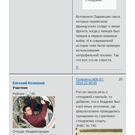
стендовая.
Вспомните Парижские такси,
которые перевозили
французских солдат к линии
фронта, когда у немцев был
прорыв в первую мировую
войну. И в современной
истории тоже были примеры
использования
непрофильной техники. Так
что все это не спроста.
0
Поделиться
06-07-
20
Евгений Козионов
2024 21:40:43
Участник
Раз уж зашла речь о
Рейтинг:
стендовой стрельбе, то
добавлю, что в Академе был
клуб юных охотников, где
факультативно проводились
тренировки по стрелково-
стендовому спорту.
ЗНВС № 740:
Откуда:
Академгородок