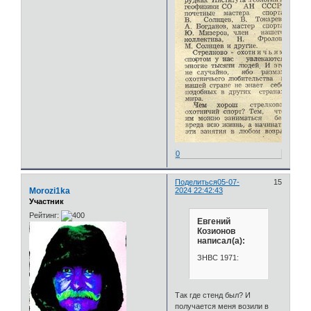
0
Поделиться
05-07-
15
Morozi1ka
2024 22:42:43
Участник
Рейтинг:
Евгений
Козионов
написал(а):
ЗНВС 1971:
Так где стенд был? И
получается меня возили в