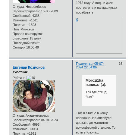
1972 году. А ведь и дали
Откуда:
Новосибирск
пострелять,и на машинках
Зарегистрирован
: 15-08-2009
поработать.
Сообщений:
4333
0
Уважение:
+1511
Позитив:
+1593
Пол:
Мужской
Провел на форуме:
5 месяцев 15 дней
Последний визит:
Сегодня 18:00:49
Поделиться
05-07-
16
Евгений Козионов
2024 22:54:06
Участник
Рейтинг:
Morozi1ka
написал(а):
Так где стенд
был?
Там в статье в конце
Откуда:
Академгородок
написано. На автобусе
Зарегистрирован
: 04-04-2024
доехать до магнитно-
Сообщений:
4996
ионосферной станции. То
Уважение:
+3081
есть в Ключах.
Позитив:
+1951