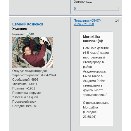
бытолочку...
0
Поделиться
05-07-
14
Евгений Козионов
2024 22:10:58
Участник
Рейтинг:
Morozi1ka
написал(а):
Помню в детстве
(4-5 класс) ездил
на стрелковый
стенд,вроде в
район
Откуда:
Академгородок
Академгородка.
Зарегистрирован
: 04-04-2024
Было такое в
Сообщений:
4996
Академе ? Или
Уважение:
+3081
стендовики в
Позитив:
+1951
другом месте
Провел на форуме:
тренировались?
2 месяца 11 дней
Последний визит:
Отредактировано
Сегодня 19:49:51
Morozi1ka
(Сегодня
21:50:01)