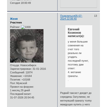
Сегодня 18:00:49
Поделиться
05-07-
13
Женя
2024 22:06:40
Участник
Рейтинг:
Евгений
Козионов
написал(а):
у меня большие
сомнения на
счет того
реально ли
угадать
последний пункт,
поэтому дам
Откуда:
Новосибирск
ответ:
Зарегистрирован
: 31-01-2016
4. метание
Сообщений:
11874
гранаты.
Уважение:
+10164
Позитив:
+10168
.
Пол:
Мужской
Провел на форуме:
1 месяц 29 дней
Редкий таксист доедет до
Последний визит:
середины Затулинки, не
31-07-2026 20:54:45
метнувший гранату толпу
жаждущих купить у него