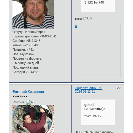
ЗНВС № 740
тоже 1971?
0
Откуда:
Новосибирск
Зарегистрирован
: 08-03-2011
Сообщений:
11348
Уважение:
+3549
Позитив:
+4414
Пол:
Мужской
Провел на форуме:
3 месяца 30 дней
Последний визит:
Сегодня 22:43:38
Поделиться
07-07-
22
Евгений Козионов
2024 09:11:31
Участник
Рейтинг:
golod
написал(а):
тоже 1971?
ЗНВС № 740 по сквозной