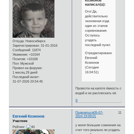
Козионов
написал(а):
Ого! Да,
действительно
экономная езда
один из этапов
соревнования.
Осталось
угадать
Откуда:
Новосибирск
последний пункт.
Зарегистрирован
: 31-01-2016
Сообщений:
11874
Отредактировано
Уважение:
+10164
Евгений
Позитив:
+10168
Козионов
Пол:
Мужской
(Сегодня
Провел на форуме:
16:04:51)
1 месяц 29 дней
Последний визит:
31-07-2026 20:54:45
Провезти на капоте ёмкость с
водой и не расплескать её.
0
Поделиться
05-07-
11
Евгений Козионов
2024 19:09:01
Участник
у меня большие сомнения на
Рейтинг:
счет того реально ли угадать