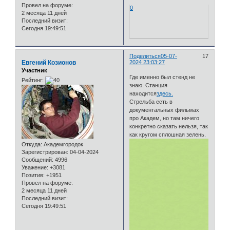
Провел на форуме:
0
2 месяца 11 дней
Последний визит:
Сегодня 19:49:51
Поделиться
05-07-
17
Евгений Козионов
2024 23:03:27
Участник
Где именно был стенд не
Рейтинг:
знаю. Станция
находится
здесь.
Стрельба есть в
документальных фильмах
про Академ, но там ничего
конкретно сказать нельзя, так
как кругом сплошная зелень.
Откуда:
Академгородок
Зарегистрирован
: 04-04-2024
Сообщений:
4996
Уважение:
+3081
Позитив:
+1951
Провел на форуме:
2 месяца 11 дней
Последний визит:
Сегодня 19:49:51