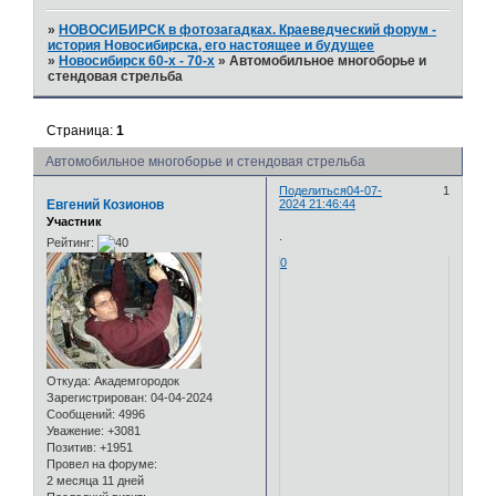
»
НОВОСИБИРСК в фотозагадках. Краеведческий форум -
история Новосибирска, его настоящее и будущее
»
Новосибирск 60-х - 70-х
»
Автомобильное многоборье и
стендовая стрельба
Страница:
1
Автомобильное многоборье и стендовая стрельба
Поделиться
04-07-
1
Евгений Козионов
2024 21:46:44
Участник
.
Рейтинг:
0
Откуда:
Академгородок
Зарегистрирован
: 04-04-2024
Сообщений:
4996
Уважение:
+3081
Позитив:
+1951
Провел на форуме:
2 месяца 11 дней