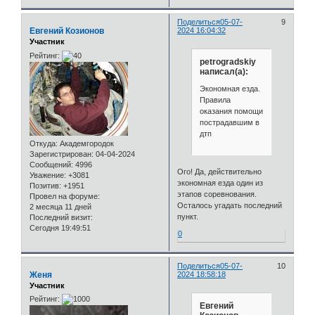
Поделиться
05-07-
9
Евгений Козионов
2024 16:04:32
Участник
Рейтинг:
petrogradskiy
написал(а):
Экономная езда.
Правила
оказания помощи
пострадавшим в
дтп
Откуда:
Академгородок
Зарегистрирован
: 04-04-2024
Сообщений:
4996
Ого! Да, действительно
Уважение:
+3081
экономная езда один из
Позитив:
+1951
этапов соревнования.
Провел на форуме:
Осталось угадать последний
2 месяца 11 дней
пункт.
Последний визит:
Сегодня 19:49:51
0
Поделиться
05-07-
10
Женя
2024 18:58:18
Участник
Рейтинг:
Евгений