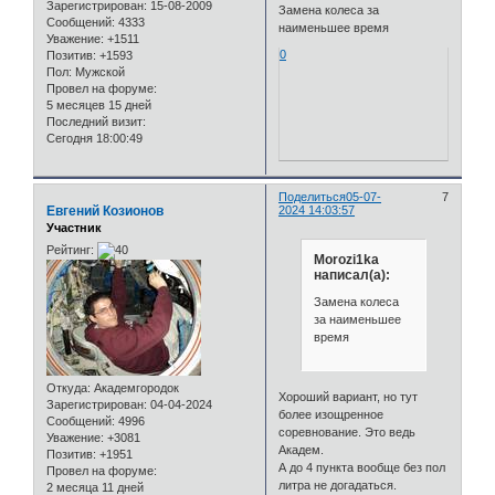
Зарегистрирован
: 15-08-2009
Замена колеса за
Сообщений:
4333
наименьшее время
Уважение:
+1511
0
Позитив:
+1593
Пол:
Мужской
Провел на форуме:
5 месяцев 15 дней
Последний визит:
Сегодня 18:00:49
Поделиться
05-07-
7
Евгений Козионов
2024 14:03:57
Участник
Рейтинг:
Morozi1ka
написал(а):
Замена колеса
за наименьшее
время
Откуда:
Академгородок
Хороший вариант, но тут
Зарегистрирован
: 04-04-2024
более изощренное
Сообщений:
4996
соревнование. Это ведь
Уважение:
+3081
Академ.
Позитив:
+1951
А до 4 пункта вообще без пол
Провел на форуме:
литра не догадаться.
2 месяца 11 дней