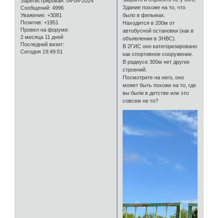
Зарегистрирован
: 04-04-2024
Здание похоже на то, что
Сообщений:
4996
Уважение:
+3081
было в фильмах.
Позитив:
+1951
Находится в 200м от
Провел на форуме:
автобусной остановки (как в
2 месяца 11 дней
объявлении в ЗНВС).
Последний визит:
В 2ГИС оно категоризировано
Сегодня 19:49:51
как спортивное сооружение.
В радиусе 300м нет других
строений.
Посмотрите на него, оно
может быть похоже на то, где
вы были в детстве или это
совсем не то?