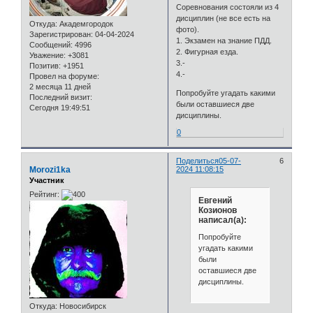
Соревнования состояли из 4
дисциплин (не все есть на
Откуда:
Академгородок
фото).
Зарегистрирован
: 04-04-2024
1. Экзамен на знание ПДД.
Сообщений:
4996
2. Фигурная езда.
Уважение:
+3081
3.-
Позитив:
+1951
4.-
Провел на форуме:
2 месяца 11 дней
Попробуйте угадать какими
Последний визит:
были оставшиеся две
Сегодня 19:49:51
дисциплины.
0
Поделиться
05-07-
6
Morozi1ka
2024 11:08:15
Участник
Рейтинг:
Евгений
Козионов
написал(а):
Попробуйте
угадать какими
были
оставшиеся две
дисциплины.
Откуда:
Новосибирск