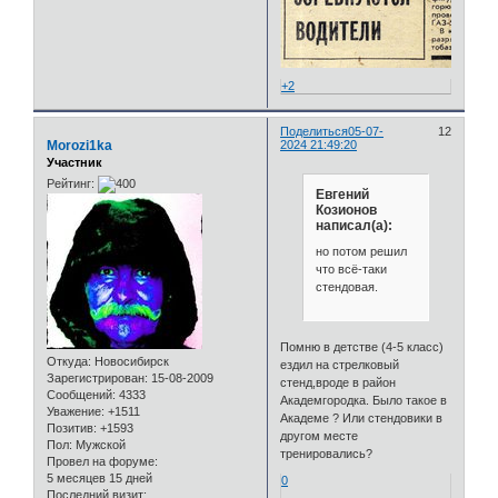
+2
Поделиться
05-07-
12
Morozi1ka
2024 21:49:20
Участник
Рейтинг:
Евгений
Козионов
написал(а):
но потом решил
что всё-таки
стендовая.
Помню в детстве (4-5 класс)
Откуда:
Новосибирск
ездил на стрелковый
Зарегистрирован
: 15-08-2009
стенд,вроде в район
Сообщений:
4333
Академгородка. Было такое в
Уважение:
+1511
Академе ? Или стендовики в
Позитив:
+1593
другом месте
Пол:
Мужской
тренировались?
Провел на форуме:
5 месяцев 15 дней
0
Последний визит: