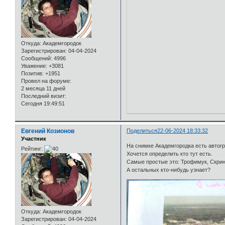
Откуда:
Академгородок
Зарегистрирован
: 04-04-2024
Сообщений:
4996
Уважение:
+3081
Позитив:
+1951
Провел на форуме:
2 месяца 11 дней
Последний визит:
Сегодня 19:49:51
Евгений Козионов
Поделиться
22-06-2024 18:33:32
Участник
На снимке Академгородка есть автог
Рейтинг:
Хочется определить кто тут есть.
Самые простые это: Трофимук, Скрин
А остальных кто-нибудь узнает?
Откуда:
Академгородок
Зарегистрирован
: 04-04-2024