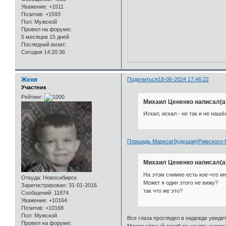
Уважение:
+1511
Позитив:
+1593
Пол:
Мужской
Провел на форуме:
5 месяцев 15 дней
Последний визит:
Сегодня 14:20:36
Женя
Поделиться
18-06-2024 17:46:22
Участник
Рейтинг:
Михаил Цененко написал(а
Искал, искал - но так и не нашё
Площадь Маркса(будущая)Римского-Ко
Михаил Цененко написал(а
На этом снимке есть кое-что ин
Откуда:
Новосибирск
Может я один этого не вижу?
Зарегистрирован
: 31-01-2016
так что же это?
Сообщений:
11874
Уважение:
+10164
Позитив:
+10168
Пол:
Мужской
Все глаза проглядел в надежде увиде
Провел на форуме: