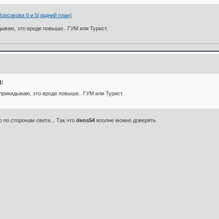
рсакова 8 и 5(задний план)
дываю, это вроде повыше.. ГУМ или Турист.
):
 прикидываю, это вроде повыше.. ГУМ или Турист.
 по сторонам света... Так что
deos54
вполне можно доверять