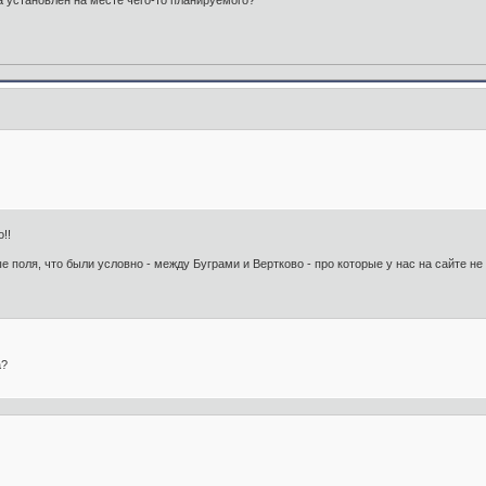
 установлен на месте чего-то планируемого?
!!
 поля, что были условно - между Буграми и Вертково - про которые у нас на сайте не 
а?