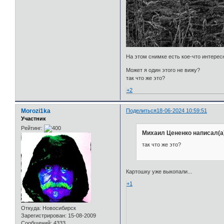
На этом снимке есть кое-что интересн
Может я один этого не вижу?
так что же это?
+2
Morozi1ka
Поделиться
18-06-2024 10:59:51
Участник
Рейтинг:
Михаил Цененко написал(а
так что же это?
Картошку уже выкопали...
+1
Откуда:
Новосибирск
Зарегистрирован
: 15-08-2009
Сообщений:
4333