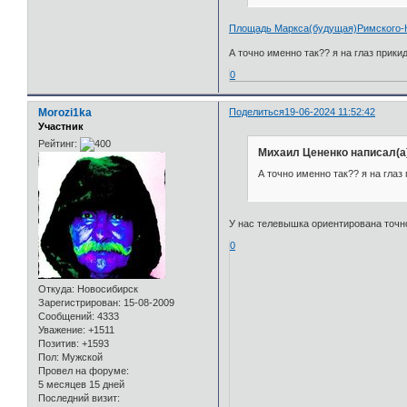
Площадь Маркса(будущая)Римского-Ко
А точно именно так?? я на глаз прики
0
Morozi1ka
Поделиться
19-06-2024 11:52:42
Участник
Рейтинг:
Михаил Цененко написал(а
А точно именно так?? я на глаз
У нас телевышка ориентирована точно
0
Откуда:
Новосибирск
Зарегистрирован
: 15-08-2009
Сообщений:
4333
Уважение:
+1511
Позитив:
+1593
Пол:
Мужской
Провел на форуме:
5 месяцев 15 дней
Последний визит: