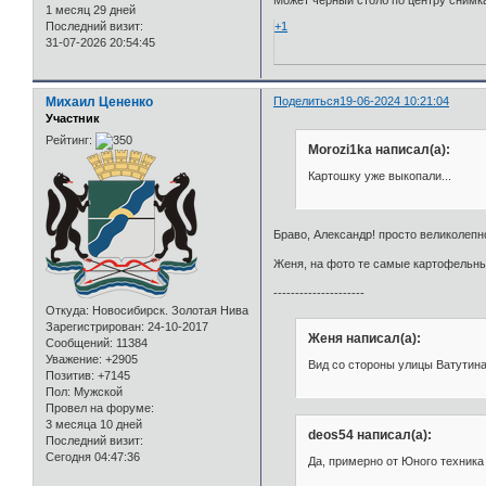
Может чёрный столб по центру снимка
1 месяц 29 дней
+1
Последний визит:
31-07-2026 20:54:45
Михаил Цененко
Поделиться
19-06-2024 10:21:04
Участник
Рейтинг:
Morozi1ka написал(а):
Картошку уже выкопали...
Браво, Александр! просто великолепно
Женя, на фото те самые картофельные
---------------------
Откуда:
Новосибирск. Золотая Нива
Зарегистрирован
: 24-10-2017
Женя написал(а):
Сообщений:
11384
Уважение:
+2905
Вид со стороны улицы Ватутин
Позитив:
+7145
Пол:
Мужской
Провел на форуме:
3 месяца 10 дней
deos54 написал(а):
Последний визит:
Сегодня 04:47:36
Да, примерно от Юного техника