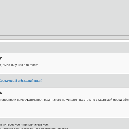
):
л, было ли у нас это фото:
рсакова 8 и 5(задний план)
):
тересное и примечательное.. сам я этого не увидел.. на это мне указал мой сосед Фёд
ть интересное и примечательное.