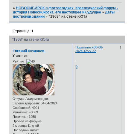
»
НОВОСИБИРСК в фотозагадках. Краеведческий форум -
история Новосибирска, его настоящее и будущее
»
Даты
постройки зданий
»
"1968" на стене КЮТа
Страница:
1
"1968" на стене КЮТа
Поделиться
08-06-
1
Евгений Козионов
2024 12:27:32
Участник
.
Рейтинг:
0
Откуда:
Академгородок
Зарегистрирован
: 04-04-2024
Сообщений:
4991
Уважение:
+3069
Позитив:
+1950
Провел на форуме:
2 месяца 11 дней
Последний визит: