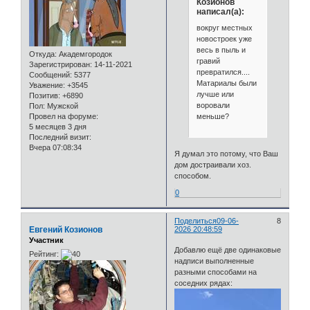
Козионов
написал(а):
вокруг местных
новостроек уже
весь в пыль и
Откуда:
Академгородок
гравий
Зарегистрирован
: 14-11-2021
превратился....
Сообщений:
5377
Матариалы были
Уважение:
+3545
лучше или
Позитив:
+6890
воровали
Пол:
Мужской
меньше?
Провел на форуме:
5 месяцев 3 дня
Последний визит:
Вчера 07:08:34
Я думал это потому, что Ваш
дом достраивали хоз.
способом.
0
Поделиться
09-06-
8
Евгений Козионов
2026 20:48:59
Участник
Добавлю ещё две одинаковые
Рейтинг:
надписи выполненные
разными способами на
соседних рядах: