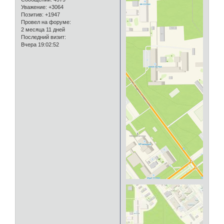
Уважение:
+3064
Позитив:
+1947
Провел на форуме:
2 месяца 11 дней
Последний визит:
Вчера 19:02:52