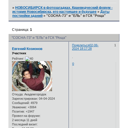
»
НОВОСИБИРСК в фотозагадках. Краеведческий форум -
история Новосибирска, его настоящее и будущее
»
Даты
постройки зданий
»
"СОСНА-73" и "ЕЛЬ" в ГСК "Роща"
Страница:
1
"СОСНА-73" и "ЕЛЬ" в ГСК "Роща"
Поделиться
02-06-
1
Евгений Козионов
2024 18:17:28
Участник
.
Рейтинг:
0
Откуда:
Академгородок
Зарегистрирован
: 04-04-2024
Сообщений:
4979
Уважение:
+3064
Позитив:
+1947
Провел на форуме:
2 месяца 11 дней
Последний визит: