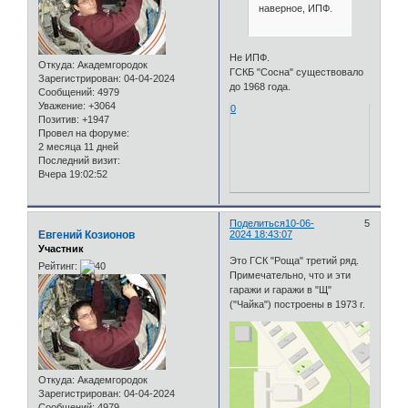
наверное, ИПФ.
Не ИПФ.
Откуда:
Академгородок
ГСКБ "Сосна" существовало
Зарегистрирован
: 04-04-2024
до 1968 года.
Сообщений:
4979
Уважение:
+3064
0
Позитив:
+1947
Провел на форуме:
2 месяца 11 дней
Последний визит:
Вчера 19:02:52
Поделиться
10-06-
5
Евгений Козионов
2024 18:43:07
Участник
Это ГСК "Роща" третий ряд.
Рейтинг:
Примечательно, что и эти
гаражи и гаражи в "Щ"
("Чайка") построены в 1973 г.
Откуда:
Академгородок
Зарегистрирован
: 04-04-2024
Сообщений:
4979