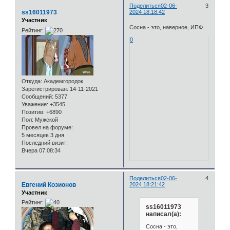
Поделиться
02-06-
3
ss16011973
2024 18:18:42
Участник
Сосна - это, наверное, ИПФ.
Рейтинг:
0
Откуда:
Академгородок
Зарегистрирован
: 14-11-2021
Сообщений:
5377
Уважение:
+3545
Позитив:
+6890
Пол:
Мужской
Провел на форуме:
5 месяцев 3 дня
Последний визит:
Вчера 07:08:34
Поделиться
02-06-
4
Евгений Козионов
2024 18:21:42
Участник
Рейтинг:
ss16011973
написал(а):
Сосна - это,