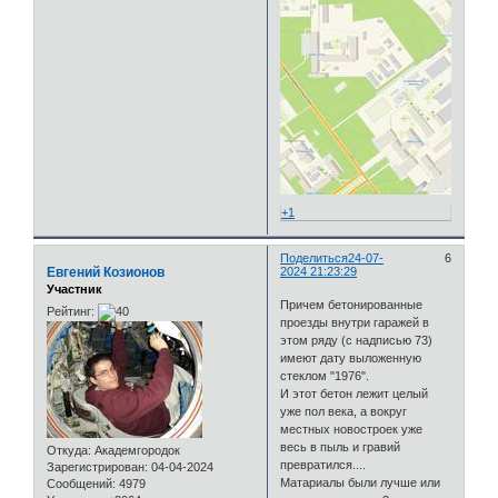
+1
Поделиться
24-07-
6
Евгений Козионов
2024 21:23:29
Участник
Причем бетонированные
Рейтинг:
проезды внутри гаражей в
этом ряду (с надписью 73)
имеют дату выложенную
стеклом "1976".
И этот бетон лежит целый
уже пол века, а вокруг
местных новостроек уже
весь в пыль и гравий
Откуда:
Академгородок
превратился....
Зарегистрирован
: 04-04-2024
Матариалы были лучше или
Сообщений:
4979