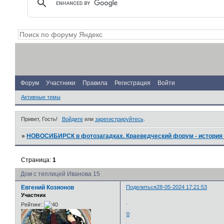
Форум
Участники
Правила
Регистрация
Войти
Активные темы
Привет, Гость!
Войдите
или
зарегистрируйтесь
.
»
НОВОСИБИРСК в фотозагадках. Краеведческий форум - история 
Страница:
1
Дом с теплицей Иванова 15
Евгений Козионов
Поделиться
28-05-2024 17:21:53
Участник
.
Рейтинг:
0